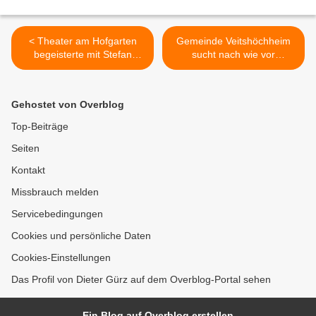
< Theater am Hofgarten
Gemeinde Veitshöchheim
begeisterte mit Stefan
sucht nach wie vor
Schröders Kriminalkomödie
Diplomingenieur (FH/Uni),
"Jerry über Bord"
Fachrichtung Hochbau >
Gehostet von Overblog
Top-Beiträge
Seiten
Kontakt
Missbrauch melden
Servicebedingungen
Cookies und persönliche Daten
Cookies-Einstellungen
Das Profil von Dieter Gürz auf dem Overblog-Portal sehen
Ein Blog auf Overblog erstellen