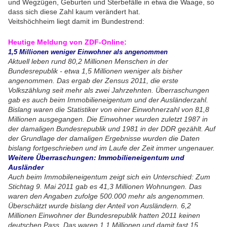
und Wegzügen, Geburten und Sterbefälle in etwa die Waage, so
dass sich diese Zahl kaum verändert hat.
Veitshöchheim liegt damit im Bundestrend:
Heutige Meldung von ZDF-Online:
1,5 Millionen weniger Einwohner als angenommen
Aktuell leben rund 80,2 Millionen Menschen in der
Bundesrepublik - etwa 1,5 Millionen weniger als bisher
angenommen. Das ergab der Zensus 2011, die erste
Volkszählung seit mehr als zwei Jahrzehnten. Überraschungen
gab es auch beim Immobilieneigentum und der Ausländerzahl.
Bislang waren die Statistiker von einer Einwohnerzahl von 81,8
Millionen ausgegangen. Die Einwohner wurden zuletzt 1987 in
der damaligen Bundesrepublik und 1981 in der DDR gezählt. Auf
der Grundlage der damaligen Ergebnisse wurden die Daten
bislang fortgeschrieben und im Laufe der Zeit immer ungenauer.
Weitere Überraschungen: Immobilieneigentum und
Ausländer
Auch beim Immobileneigentum zeigt sich ein Unterschied: Zum
Stichtag 9. Mai 2011 gab es 41,3 Millionen Wohnungen. Das
waren den Angaben zufolge 500.000 mehr als angenommen.
Überschätzt wurde bislang der Anteil von Ausländern. 6,2
Millionen Einwohner der Bundesrepublik hatten 2011 keinen
deutschen Pass. Das waren 1,1 Millionen und damit fast 15