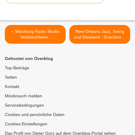
< Würzburg Radio Studio
New Orleans Jazz, Swing
Veitshöchheim -
und Dixieland - Grandioses
Sendeausschnitte vom
Konzert in der Bücherei im
Mittwoch: Interview mit
Bahnhof u.a. mit Banjostar
Burkard Löffler
Sean Moyses >
Gehostet von Overblog
(Verschönerungsverein) auf
YouTube zum Tag der
Top-Beiträge
offenen Gärten
Seiten
Kontakt
Missbrauch melden
Servicebedingungen
Cookies und persönliche Daten
Cookies-Einstellungen
Das Profil von Dieter Gürz auf dem Overblog-Portal sehen