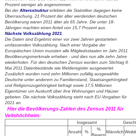
Prozent weniger als angenommen.
Bei der
Altersstruktur
erlebten die Statistiker dagegen keine
Überraschung. 21 Prozent der älter werdenden deutschen
Bevölkerung waren 2011 älter als 65 Jahre. Die unter 18-
Jährigen machten einen Anteil von 15,7 Prozent aus.
Nächste Volkszählung 2021
Die Daten sind Ergebnis einer vor zwei Jahren gestarteten
umfassenden Volkszählung. Nach einer Vorgabe der
Europäischen Union mussten alle Mitgliedsstaaten im Jahr 2011
Bevölkerungsmerkmale erheben - und dies nun alle zehn Jahre
wiederholen. Für den deutschen Zensus wurden zum Stichtag 9.
Mai 2011 Datenbestände wie Melderegister ausgewertet.
Zusätzlich wurden rund zehn Millionen zufällig ausgewählte
Deutsche unter anderem zu Familienstand, Staatsangehörigkeit
und Religionszugehörigkeit befragt sowie 17,5 Millionen
Eigentümer um Auskunft über ihre Wohnungen und Häuser
gebeten. Die nächste Volkszählung steht nach EU-Vorgaben für
2021 an.
Hier die Bevölkerungs-Zahlen des Zensus 2011 für
Veitshöchheim:
Insgesamt
Geschl
%
Anzahl
%
Männlich
Weibl
Bayern