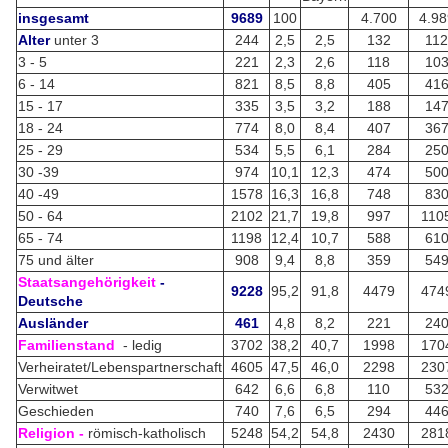
insgesamt
9689
100
4.700
4.98
Alter
unter 3
244
2,5
2,5
132
112
3 - 5
221
2,3
2,6
118
10
6 - 14
821
8,5
8,8
405
41
15 - 17
335
3,5
3,2
188
14
18 - 24
774
8,0
8,4
407
36
25 - 29
534
5,5
6,1
284
25
30 -39
974
10,1
12,3
474
50
40 -49
1578
16,3
16,8
748
83
50 - 64
2102
21,7
19,8
997
110
65 - 74
1198
12,4
10,7
588
61
75 und älter
908
9,4
8,8
359
54
Staatsangehörigkeit
-
9228
95,2
91,8
4479
474
Deutsche
Ausländer
461
4,8
8,2
221
24
Familienstand
- ledig
3702
38,2
40,7
1998
170
Verheiratet/Lebenspartnerschaft
4605
47,5
46,0
2298
230
Verwitwet
642
6,6
6,8
110
53
Geschieden
740
7,6
6,5
294
44
Religion -
römisch-katholisch
5248
54,2
54,8
2430
281