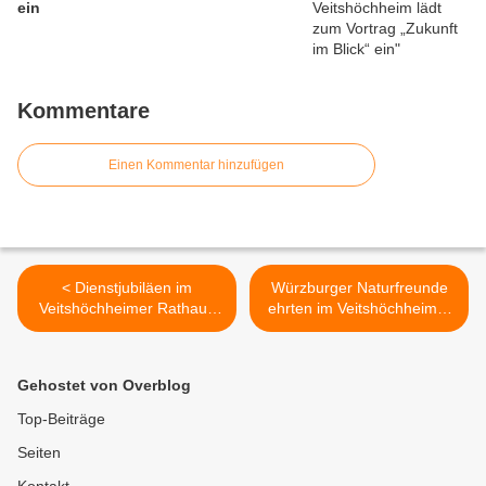
ein
Kommentare
Einen Kommentar hinzufügen
< Dienstjubiläen im
Würzburger Naturfreunde
Veitshöchheimer Rathaus
ehrten im Veitshöchheimer
feierten Standesbeamtin
Bacchuskeller langjährige
Cornelia Selzam (40 Jahre)
Mitglieder >
und Kulturreferentin Karen
Gehostet von Overblog
Heußner (25 Jahre)
Top-Beiträge
Seiten