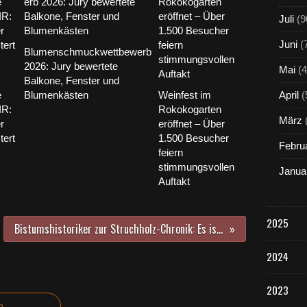
Juli
(9
Juni
(
Blumenschmuckwettbewerb
2026: Jury bewertete
Mai
(4
Balkone, Fenster und
e
Blumenkästen
Weinfest im
April
(
IR:
Rokokogarten
März
r
eröffnet – Über
tert
1.500 Besucher
Febru
feiern
stimmungsvollen
Janua
Auftakt
2025
Bistumshistoriker zur Struchholz-Chronik: Es ist schade, dass an diesem großartigen Werk ein so kleinlicher Parteienhader sich entzündet hat.
2024
2023
n