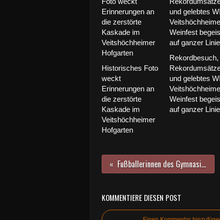
Rekordbesuch,
Historisches Foto
Rekordumsätz
weckt
und gelebtes W
Erinnerungen an
Veitshöchheime
die zerstörte
Weinfest begeis
Kaskade im
auf ganzer Linie
Veitshöchheimer
Hofgarten
Fußballerinnen des Gymnasiums Veitshöchheim holten Silbermedaille beim Landesfinale
KOMMENTIERE DIESEN POST
Einen Kommentar hinzufüge