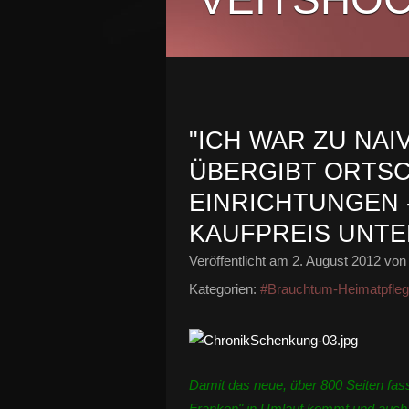
"ICH WAR ZU NAI
ÜBERGIBT ORTSC
EINRICHTUNGEN 
KAUFPREIS UNTER
Veröffentlicht am
2. August 2012
von 
Kategorien:
#Brauchtum-Heimatpfle
Damit das neue, über 800 Seiten fa
Franken" in Umlauf kommt und auch g