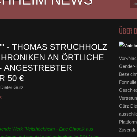
ÜBER 
V" - THOMAS STRUCHHOLZ
HRONIKEN AN ÖRTLICHE
Vor-/Nac
- ANGESTREBTER
Gender-H
Bezeichn
 50 €
Formulie
Dieter Gürz
Geschlec
ge
Vertretun
Gürz Die
ausschli
Plattform
ssende Werk "Veitshöchheim - Eine Chronik aus
Zusendun
elesen und genutzt wird, schenken im Bild Autor