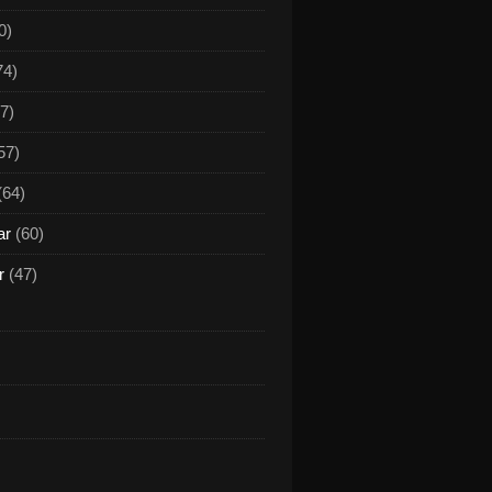
0)
74)
7)
57)
(64)
ar
(60)
r
(47)