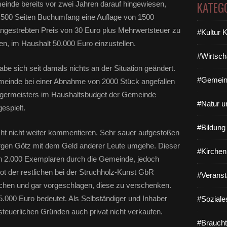
KATEG
einde bereits vor zwei Jahren darauf hingewiesen,
 500 Seiten Buchumfang eine Auflage von 1500
ngestrebten Preis von 30 Euro plus Mehrwertsteuer zu
#Kultur 
n, im Haushalt 50.000 Euro einzustellen.
#Wirtsch
be sich seit damals nichts an der Situation geändert.
#Gemein
emeinde bei einer Abnahme von 2000 Stück angefallen
rgermeisters im Haushaltsbudget der Gemeinde
#Natur u
espielt.
#Bildun
cht nicht weiter kommentieren. Sehr sauer aufgestoßen
rgen Götz mit dem Geld anderer Leute umgehe. Dieser
#Kirchen
n 2.000 Exemplaren durch die Gemeinde, jedoch
bot der restlichen bei der Struchholz-Kunst GbR
#Veranst
hen und gar vorgeschlagen, diese zu verschenken.
15.000 Euro bedeutet. Als Selbständiger und Inhaber
#Soziale
teuerlichen Gründen auch privat nicht verkaufen.
#Braucht