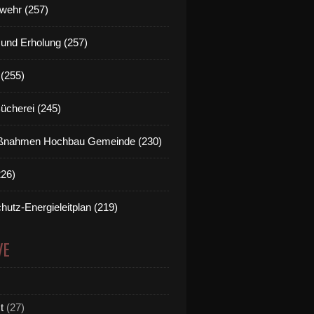
wehr (257)
t und Erholung (257)
(255)
Bücherei (245)
nahmen Hochbau Gemeinde (230)
226)
hutz-Energieleitplan (219)
VE
t
(27)