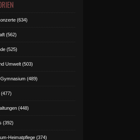
ORIEN
Konzerte (634)
aft (562)
de (525)
nd Umwelt (503)
g Gymnasium (489)
 (477)
altungen (448)
s (392)
um-Heimatpflege (374)