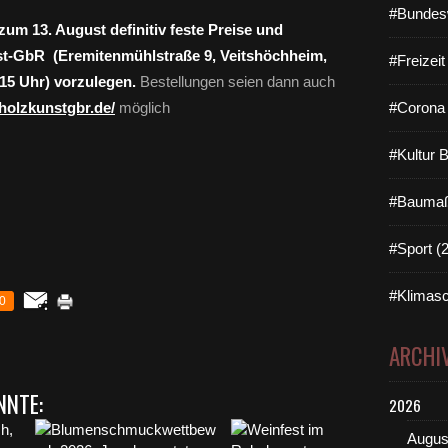
#Bundes
um 13. August definitiv feste Preise und
st-GbR (Eremitenmühlstraße 9, Veitshöchheim,
#Freizei
 15 Uhr) vorzulegen.
Bestellungen seien dann auch
holzkunstgbr.de/
möglich
#Corona 
#Kultur 
#Baumaß
#Sport (
#Klimasc
0
ARCHI
NNTE:
2026
Augus