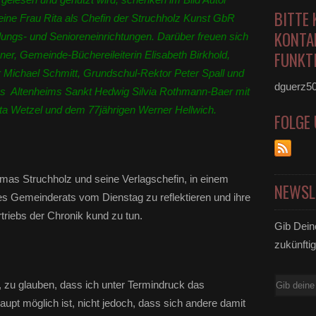
BITTE 
eine Frau Rita als Chefin der Struchholz Kunst GbR
KONTA
ildungs- und Senioreneinrichtungen. Darüber freuen sich
FUNKTI
isner, Gemeinde-Büchereileiterin Elisabeth Birkhold,
r Michael Schmitt, Grundschul-Rektor Peter Spall und
dguerz5
des Altenheims Sankt Hedwig Silvia Rothmann-Baer mit
ta Wetzel und dem 77jährigen Werner Hellwich.
FOLGE
mas Struchholz und seine Verlagschefin, in einem
NEWSL
s Gemeinderats vom Dienstag zu reflektieren und ihre
triebs der Chronik kund zu tun.
Gib Dein
zukünftig
E-
, zu glauben, dass ich unter Termindruck das
Mail
pt möglich ist, nicht jedoch, dass sich andere damit