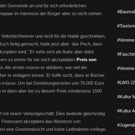
r Gemeinde an und für sich erforderlichen
#Baumaß
hepaar im Interesse der Bürger aber so nicht stehen
#Tourism
e Veitshöchheimer und nicht für die Halde geschrieben,
#Vereine 
 Buch fertig gemacht, hatte jetzt aber das Pech, dass
ptiert wird." Er sehe sich als Autor aber dafür
#Faschin
mern zu einem für sie noch akzeptablen
Preis von
 Als erstes müsse er abklären, wie viel der
#Vereine
r er einlagern könne. Er hoffe nicht, dass er Bücher
#LWG (2
en müsse. Um bei Gestehungskosten von 76.000 Euro
er dann aber bei zu diesem Preis mindestens 1500
#Kultur 
#Kultur 
mit einem Verlustgeschäft. Dies bedeute gleichzeitig
s Finanzamt akzeptiere das Absetzen von
#Jugenda
n eine Gewinnabsicht und keine Liebhaberei vorliege.