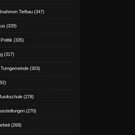
nahmen Tiefbau (347)
us (339)
Politik (335)
g (317)
 Turngemeinde (303)
92)
Musikschule (278)
Ausstellungen (270)
rbeit (268)