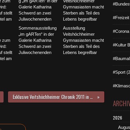
#Bundes
#Freizei
Sommerausstellung
Ausstellung
#Corona 
„im gARTen“ in der
Veitshöchheimer
e zum
Galerie Katharina
Gymnasiasten macht
#Kultur 
ird:
Schwerd an zwei
Sterben als Teil des
 stellt
Juliwochenenden
Lebens begreifbar
otel am
#Baumaß
#Sport (
#Klimasc
Exklusive Veitshöchheimer Chronik 2011 in Druck - 420 Fotos und zahlreiche Grafiken auf 65 Seiten
ARCHI
2026
Augus
n