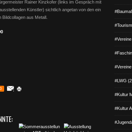
rgermeister Rainer Kinzkofer (links im Gespräch mit
usstellenden Künstler) sichtlich angetan von den ein
#Baumaß
 Bildcollagen aus Metall.
#Tourism
00
#Vereine 
#Faschin
#Vereine
#LWG (2
0
#Kultur 
#Kultur 
NNTE:
#Jugenda