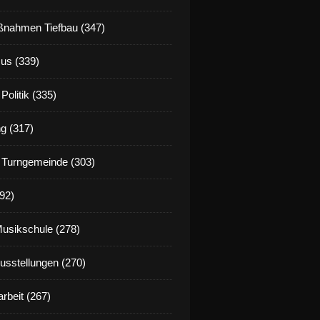
nahmen Tiefbau (347)
us (339)
Politik (335)
g (317)
 Turngemeinde (303)
92)
Musikschule (278)
Ausstellungen (270)
rbeit (267)