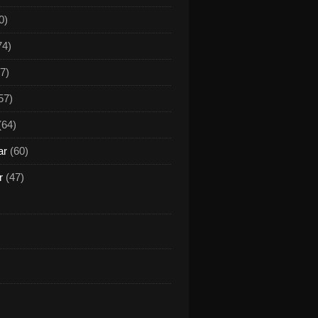
0)
74)
7)
57)
(64)
ar
(60)
r
(47)