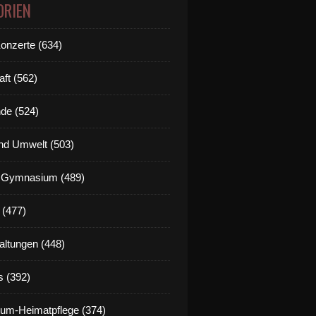
ORIEN
Konzerte (634)
aft (562)
de (524)
nd Umwelt (503)
g Gymnasium (489)
 (477)
altungen (448)
s (392)
um-Heimatpflege (374)