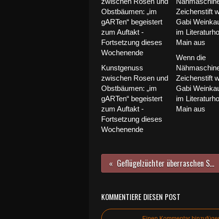
Wenn die
Kunstgenuss
Nähmaschin
zwischen Rosen und
Zeichenstift w
Obstbäumen: „im
Gabi Weinkauf
gARTen“ begeistert
im Literaturh
zum Auftakt -
Main aus
Fortsetzung dieses
Wochenende
Geflügelzüchter überraschen Sankt Martins-Kinder mit Ostergeschenken
KOMMENTIERE DIESEN POST
Einen Kommentar hinzufüge