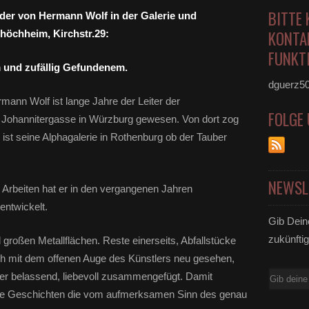
BITTE 
ilder von Hermann Wolf in der Galerie und
KONTA
höchheim, Kirchstr.29:
FUNKTI
 und zufällig Gefundenem.
dguerz5
ann Wolf ist lange Jahre der Leiter der
FOLGE
 Johannitergasse in Würzburg gewesen. Von dort zog
t seine Alphagalerie in Rothenburg ob der Tauber
NEWSL
Arbeiten hat er in den vergangenen Jahren
entwickelt.
Gib Dein
zukünftig
großen Metallflächen. Reste einerseits, Abfallstücke
h mit dem offenen Auge des Künstlers neu gesehen,
E-
ter belassend, liebevoll zusammengefügt. Damit
Mail
eche Geschichten die vom aufmerksamen Sinn des genau