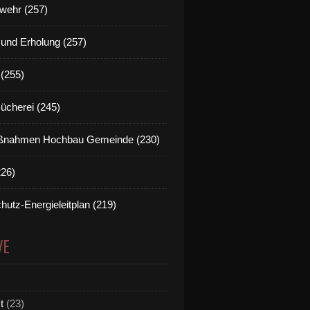
wehr (257)
t und Erholung (257)
(255)
Bücherei (245)
nahmen Hochbau Gemeinde (230)
226)
hutz-Energieleitplan (219)
VE
t
(23)