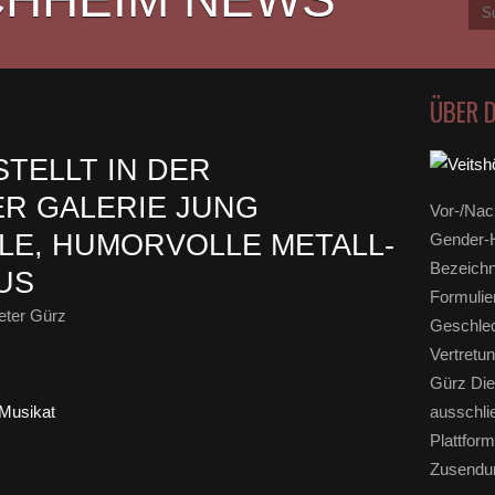
ÜBER 
TELLT IN DER
R GALERIE JUNG
Vor-/Nac
LE, HUMORVOLLE METALL-
Gender-H
Bezeichn
US
Formulie
eter Gürz
Geschlec
Vertretun
Gürz Die
ausschli
Plattform
Zusendun