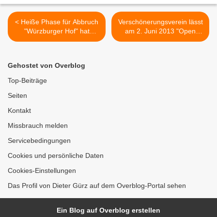
< Heiße Phase für Abbruch
Verschönerungsverein lässt
"Würzburger Hof" hat
am 2. Juni 2013 "Open
begonnen
Gardens" wiederaufleben -
Teilnahme-Aufruf an
Gartenbesitzer, Künstler,
Gehostet von Overblog
Musiker >
Top-Beiträge
Seiten
Kontakt
Missbrauch melden
Servicebedingungen
Cookies und persönliche Daten
Cookies-Einstellungen
Das Profil von Dieter Gürz auf dem Overblog-Portal sehen
Ein Blog auf Overblog erstellen