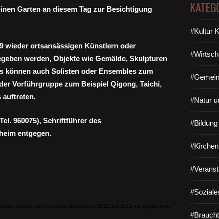
KATEG
seinen Garten an diesem Tag zur Besichtigung
#Kultur 
09 wieder ortsansässigen Künstlern oder
#Wirtsch
geben werden, Objekte wie Gemälde, Skulpturen
Es können auch Solisten oder Ensembles zum
#Gemein
der Vorführgruppe zum Beispiel Qigong, Taichi,
 auftreten.
#Natur u
l. 960075), Schriftführer des
#Bildun
heim entgegen.
#Kirchen
#Veranst
#Soziale
sowie zwei bei den Gartenwettbewerben 2011 und 2012 vorne platzierte
#Braucht