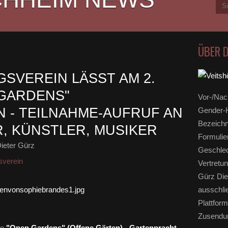
ÜBER 
VEREIN LÄSST AM 2.
 GARDENS"
Vor-/Nac
 - TEILNAHME-AUFRUF AN
Gender-H
Bezeichn
, KÜNSTLER, MUSIKER
Formulie
ieter Gürz
Geschlec
sverein
Vertretun
Gürz Die
ausschli
Plattform
Zusendun
re
"Open Gardens" (Offene Gärten) - Gartenpracht