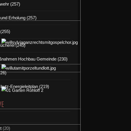
wehr (257)
t und Erholung (257)
(255)
Bücherei (245)
nahmen Hochbau Gemeinde (230)
226)
hutz-Energieleitplan (219)
VE
t
(20)