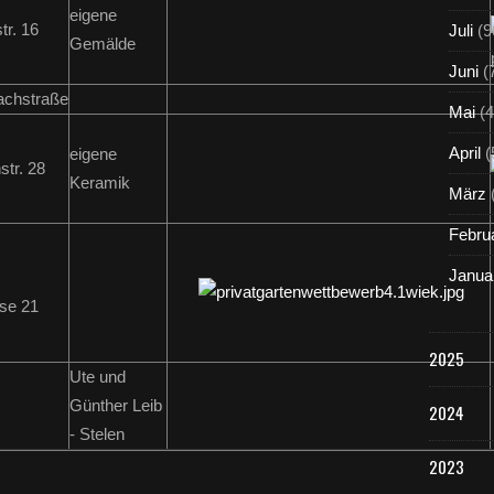
eigene
tr. 16
Juli
(9
Gemälde
Juni
(
achstraße
Mai
(4
April
(
eigene
str. 28
Keramik
März
Febru
Janua
se 21
2025
Ute und
Günther Leib
2024
- Stelen
2023