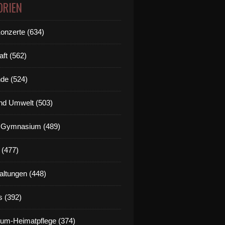
ORIEN
Konzerte (634)
aft (562)
de (524)
nd Umwelt (503)
g Gymnasium (489)
 (477)
altungen (448)
s (392)
um-Heimatpflege (374)