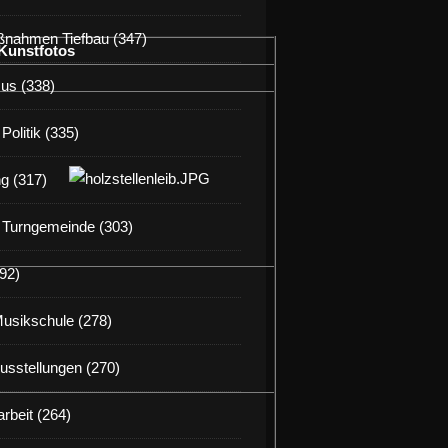
nahmen Tiefbau (347)
Kunstfotos
us (338)
Politik (335)
g (317)
 Turngemeinde (303)
92)
Musikschule (278)
Ausstellungen (270)
rbeit (264)