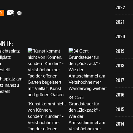
2022
0
2021
2020
NNTE:
2019
2018
htsplatz am
2017
atz nahezu
stellt
2016
34 Cent
"Kunst kommt nicht
Grundsteuer für
2015
von Können,
den „Zickzack“ -
sondern Künden" -
Wie der
Veitshöchheimer
Amtsschimmel am
2014
Tag der offenen
Veitshöchheimer