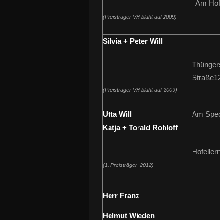
Am Hofg
(Preisträger VH blüht auf 2009)
Silvia + Peter Will
Thünger
Straße1
(Preisträger VH blüht auf
2009
)
Utta Will
Am Spec
Katja + Torald Rohloff
Hofeller
(1. Preisträger 2012)
Herr Franz
Helmut Wieden