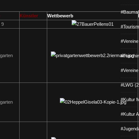
#Baumaß
e
Künstler
Wettbewerb
 9
#Tourism
#Vereine 
garten
#Faschin
#Vereine
#LWG (2
#Kultur 
garten
#Kultur 
#Jugenda