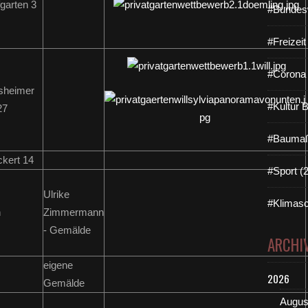
arten 3
#Bundes
#Freizei
#Corona 
sheimer
#Kultur 
27
#Baumaß
kert 14
#Sport (
Ulrike
#Klimasc
n
Zimmermann
- Gemälde
ARCHI
eigene
2026
Gemälde
Augus