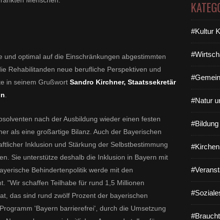
hränkten Menschen.
KATEG
#Kultur 
#Wirtsch
te und optimal auf die Einschränkungen abgestimmten
e Rehabilitanden neue berufliche Perspektiven und
#Gemein
te in seinem Grußwort
Sandro Kirchner, Staatssekretär
on
.
#Natur u
solventen nach der Ausbildung wieder einen festen
#Bildun
ner als eine großartige Bilanz. Auch der Bayerischen
aftlicher Inklusion und Stärkung der Selbstbestimmung
#Kirchen
. Sie unterstütze deshalb die Inklusion in Bayern mit
#Veranst
 bayerische Behindertenpolitik werde mit den
 "Wir schaffen Teilhabe für rund 1,5 Millionen
#Soziale
t, das sind rund zwölf Prozent der bayerischen
Programm 'Bayern barrierefrei', durch die Umsetzung
#Braucht