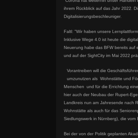
"Corona hat weiterhin unser Handeln d
ihrem Rückblick auf das Jahr 2022. D
Digitalisierungsbeschleuniger.
Faltl: "Wir haben unsere Lernplattform,
Inklusive Wege 4.0 ist heute die digit
Neuerung habe das BFW bereits auf e
und auf der SightCity im Mai 2022 präs
Vorantreiben will die Geschäftsfüh
umzunutzen als Wohnstätte und Förd
Menschen und für die Errichtung einer
hier auch der Neubau der Rupert-Ege
Landkreis nun am Jahresende nach R
Wohnstätte als auch für das Seniore
Siedlungswerk in Nürnberg), die vom
Bei der von der Politik geplanten Ak