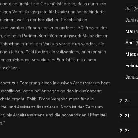
peut befürchtet die Geschäftsführerin, dass dann ein
Juli
(9
ntigen Vermittlungsquote für blinde und sehbehinderte
einen, weil in der beruflichen Rehabilitation
Juni
(
nziert werden können und zum anderen 50 Prozent der
Mai
(4
, die beim Partner-Berufsförderungswerk Mainz diesen
April
(
eitshöchheim in einem Vorkurs vorbereitet werden, die
en fehlen. Faltl fordert ein vollwertiges, anerkanntes
März
enversicherung verankertes Berufsbild mit einem
Febru
abschluss.
Janua
etz zur Förderung eines inklusiven Arbeitsmarkts hegt
ngsfiktion, wenn bei Anträgen an das Inklusionsamt
eid ergeht. Faltl: "Diese Vorgabe muss für alle
2025
ittel und Assistenz finanzieren. Noch ist der Zeitraum
2024
t, bis Arbeitsassistenz und die notwendigen Hilfsmittel
g."
2023