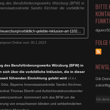
fang des Berufsförderungswerks Würzburg (BFW) in
BITTE 
nenstaatssekretär Sandro Kirchner die vorbildliche
KONTA
FUNKTI
dguerz5
https://www.mainpost.de/regional/wuerzburg/vorbildlich-gelebte-inklusion-art-11027702
FOLGE
ainpost-Online vom 30.1.2023
NEWSL
ang des Berufsförderungswerks Würzburg (BFW) in
sich über die vorbildliche Inklusion, die in dieser
weit führenden Einrichtung gelebt wird
v.l.n.r.
Gib Dein
n Götz,
Bayerns Innenstaatssekretär Sandro Kirchner,
zukünftig
Landrat Thomas Eberth und Aufsichtsratskvorsitzender
mpetenzzentrum kümmmert sich das BFW um die
E-
ederung von erwachsenen blinden und sehbehinderten
Mail