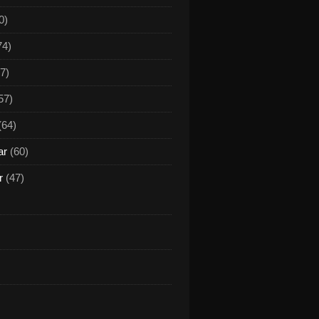
0)
74)
7)
57)
(64)
ar
(60)
r
(47)