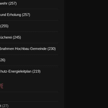
wehr (257)
t und Erholung (257)
(255)
Bücherei (245)
nahmen Hochbau Gemeinde (230)
226)
hutz-Energieleitplan (219)
VE
t
(27)