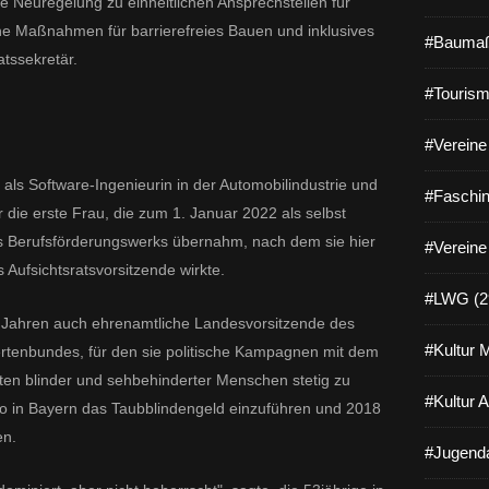
e Neuregelung zu einheitlichen Ansprechstellen für
he Maßnahmen für barrierefreies Bauen und inklusives
#Baumaß
tssekretär.
#Tourism
#Vereine 
g als Software-Ingenieurin in der Automobilindustrie und
#Faschin
r die erste Frau, die zum 1. Januar 2022 als selbst
es Berufsförderungswerks übernahm, nach dem sie hier
#Vereine
Aufsichtsratsvorsitzende wirkte.
#LWG (2
0 Jahren auch ehrenamtliche Landesvorsitzende des
#Kultur 
rtenbundes, für den sie politische Kampagnen mit dem
eiten blinder und sehbehinderter Menschen stetig zu
#Kultur 
so in Bayern das Taubblindengeld einzuführen und 2018
en.
#Jugenda