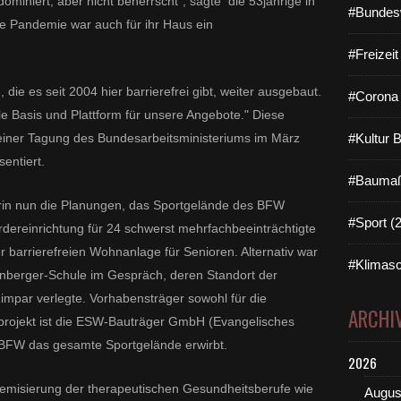
ominiert, aber nicht beherrscht", sagte die 53jährige in
#Bundes
ie Pandemie war auch für ihr Haus ein
#Freizei
 die es seit 2004 hier barrierefrei gibt, weiter ausgebaut.
#Corona 
ale Basis und Plattform für unsere Angebote." Diese
iner Tagung des Bundesarbeitsministeriums im März
#Kultur 
entiert.
#Baumaß
rerin nun die Planungen, das Sportgelände des BFW
#Sport (
ereinrichtung für 24 schwerst mehrfachbeeinträchtigte
 barrierefreien Wohnanlage für Senioren. Alternativ war
#Klimasc
nberger-Schule im Gespräch, deren Standort der
impar verlegte.
Vorhabensträger sowohl für die
ARCHI
nprojekt ist die ESW-Bauträger GmbH (Evangelisches
 BFW das gesamte Sportgelände erwirbt.
2026
ademisierung der therapeutischen Gesundheitsberufe wie
Augus