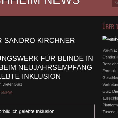
ÜBER 
R SANDRO KIRCHNER
Vor-/Nac
NGSWERK FÜR BLINDE IN
Gender-H
Bezeichn
 BEIM NEUJAHRSEMPFANG
Formulie
LEBTE INKLUSION
Geschlec
 Dieter Gürz
Vertretun
Gürz Die
,
#BFW
ausschli
Plattform
orbildlich gelebte Inklusion
Zusendun