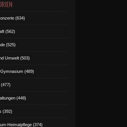
ORIEN
Konzerte (634)
aft (562)
de (525)
nd Umwelt (503)
g Gymnasium (489)
 (477)
altungen (448)
s (392)
um-Heimatpflege (374)