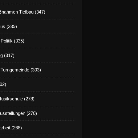
nahmen Tiefbau (347)
us (339)
Politik (335)
g (317)
 Turngemeinde (303)
92)
Musikschule (278)
Ausstellungen (270)
rbeit (268)