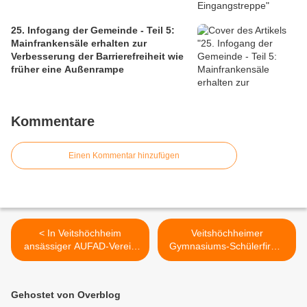
25. Infogang der Gemeinde - Teil 5:
Mainfrankensäle erhalten zur
Verbesserung der Barrierefreiheit wie
früher eine Außenrampe
Kommentare
Einen Kommentar hinzufügen
< In Veitshöchheim
Veitshöchheimer
ansässiger AUFAD-Verein
Gymnasiums-Schülerfirma
hilft in Nigeria Menschen ihr
im Ministerium für
Leben selbst zu gestalten
Wirtschaft und Technologie
in Berlin ausgezeichnet >
Gehostet von Overblog