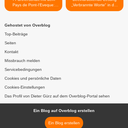
Pays de Pont-l‘Eveque:
„Verbrannte Worte“ in der
Veitshöchheimer
Veitshöchheimer Bücherei
Bürgermeister empfing 45
im Bahnhof >
französische Gäste -
Gehostet von Overblog
Konzert am Samstagabend
Top-Beiträge
Seiten
Kontakt
Missbrauch melden
Servicebedingungen
Cookies und persönliche Daten
Cookies-Einstellungen
Das Profil von Dieter Gürz auf dem Overblog-Portal sehen
Ein Blog auf Overblog erstellen
Ein Blog erstellen