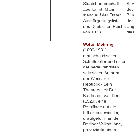
Staatsbürgerschaft
Serv
aberkannt; Mann
deu
stand auf der Ersten
Bür
Ausbürgerungsliste
der
des Deutschen Reichs
Ung
von 1933.
dies
Walter Mehring
(1896-1981)
deutsch-jüdischer
Schriftsteller und einer
der bedeutendsten
satirischen Autoren
der Weimarer
Republik - Sein
Theaterstück Der
Kaufmann von Berlin
(1929), eine
Persiflage auf die
Inflationsgewinnler,
uraufgeführt an der
Berliner Volksbühne,
provozierte einen