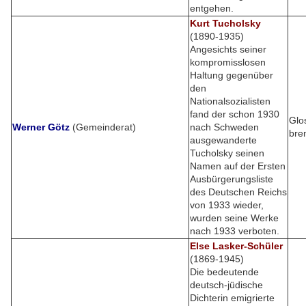
entgehen.
Kurt Tucholsky
(1890-1935)
Angesichts seiner
kompromisslosen
Haltung gegenüber
den
Nationalsozialisten
fand der schon 1930
Glo
Werner Götz
(Gemeinderat)
nach Schweden
bre
ausgewanderte
Tucholsky seinen
Namen auf der Ersten
Ausbürgerungsliste
des Deutschen Reichs
von 1933 wieder,
wurden seine Werke
nach 1933 verboten.
Else Lasker-Schüler
(1869-1945)
Die bedeutende
deutsch-jüdische
Dichterin emigrierte