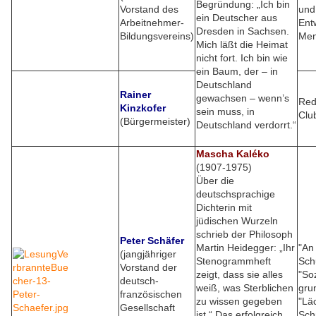
Begründung: „Ich bin
Vorstand des
und
ein Deutscher aus
Arbeitnehmer-
Ent
Dresden in Sachsen.
Bildungsvereins)
Men
Mich läßt die Heimat
nicht fort. Ich bin wie
ein Baum, der – in
Deutschland
Rainer
gewachsen – wenn’s
Red
Kinzkofer
sein muss, in
Clu
(Bürgermeister)
Deutschland verdorrt.“
Mascha Kaléko
(1907-1975)
Über die
deutschsprachige
Dichterin mit
jüdischen Wurzeln
schrieb der Philosoph
Peter Schäfer
Martin Heidegger: „Ihr
"An
(jangjähriger
Stenogrammheft
Sch
Vorstand der
zeigt, dass sie alles
"So
deutsch-
weiß, was Sterblichen
gru
französischen
zu wissen gegeben
"Lä
Gesellschaft
ist.“ Das erfolgreich
Sch