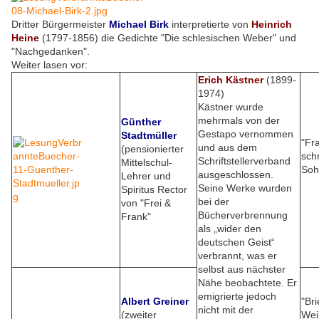
Dritter Bürgermeister
Michael Birk
interpretierte von
Heinrich
Heine
(1797-1856) die Gedichte "Die schlesischen Weber" und
"Nachgedanken".
Weiter lasen vor:
Erich Kästner
(1899-
1974)
Kästner wurde
mehrmals von der
Günther
Gestapo vernommen
Stadtmüller
"Fr
und aus dem
(pensionierter
schr
Schriftstellerverband
Mittelschul-
Soh
ausgeschlossen.
Lehrer und
Seine Werke wurden
Spiritus Rector
bei der
von "Frei &
Bücherverbrennung
Frank"
als „wider den
deutschen Geist“
verbrannt, was er
selbst aus nächster
Nähe beobachtete. Er
emigrierte jedoch
Albert Greiner
"Br
nicht mit der
(zweiter
Wei