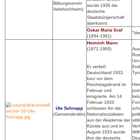
Bildungsverein
wurde 1935 die
Veitshöchheim)
deutsche
Staatsbürgerschaft
aberkannt.
Oskar Maria Graf
"Ve
(1894-1981)
Heinrich Mann
(1871-1950)
Aus
Rom
Unr
Er verließ
End
Deutschland 1933
Tyr
kurz vor dem
Reichstagsbrand im
Hie
Februar und
poin
emigrierte. Am 14.
bel
Februar 1933
For
Ute Schnapp
schlossen ihn die
scha
(Gemeinderätin)
Nationalsozialisten
pol
aus der Akademie der
sitt
Künste aus und im
Ver
August 1933 wurde
Wil
ihm die deutsche
Deu