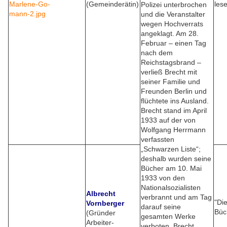
(Gemeinderätin)
les
Polizei unterbrochen
und die Veranstalter
wegen Hochverrats
angeklagt. Am 28.
Februar – einen Tag
nach dem
Reichstagsbrand –
verließ Brecht mit
seiner Familie und
Freunden Berlin und
flüchtete ins Ausland.
Brecht stand im April
1933 auf der von
Wolfgang Herrmann
verfassten
„Schwarzen Liste“;
deshalb wurden seine
Bücher am 10. Mai
1933 von den
Nationalsozialisten
Albrecht
verbrannt und am Tag
"Di
Vornberger
darauf seine
Büc
(Gründer
gesamten Werke
Arbeiter-
verboten. Brecht