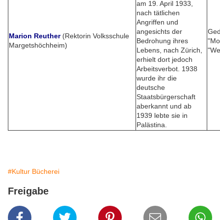
am 19. April 1933,
nach tätlichen
Angriffen und
angesichts der
Ged
Marion Reuther
(Rektorin Volksschule
Bedrohung ihres
"Mor
Margetshöchheim)
Lebens, nach Zürich,
"We
erhielt dort jedoch
Arbeitsverbot. 1938
wurde ihr die
deutsche
Staatsbürgerschaft
aberkannt und ab
1939 lebte sie in
Palästina.
#Kultur Bücherei
Freigabe