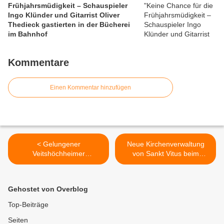
Frühjahrsmüdigkeit – Schauspieler
Ingo Klünder und Gitarrist Oliver
Thedieck gastierten in der Bücherei
im Bahnhof
Kommentare
Einen Kommentar hinzufügen
< Gelungener
Neue Kirchenverwaltung
Veitshöchheimer
von Sankt Vitus beim
Fahrradtag trotz
Bilhildisfest vorgestellt -
Regenschauer
Diözesan-Ehrennadel für
Sigi Götz und Ludwig Kneitz
Gehostet von Overblog
>
Top-Beiträge
Seiten