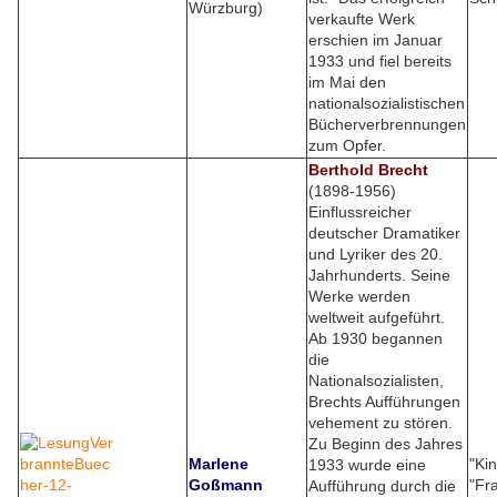
Würzburg)
verkaufte Werk
erschien im Januar
1933 und fiel bereits
im Mai den
nationalsozialistischen
Bücherverbrennungen
zum Opfer.
Berthold Brecht
(1898-1956)
Einflussreicher
deutscher Dramatiker
und Lyriker des 20.
Jahrhunderts. Seine
Werke werden
weltweit aufgeführt.
Ab 1930 begannen
die
Nationalsozialisten,
Brechts Aufführungen
vehement zu stören.
Zu Beginn des Jahres
Marlene
"Ki
1933 wurde eine
Goßmann
"Fr
Aufführung durch die