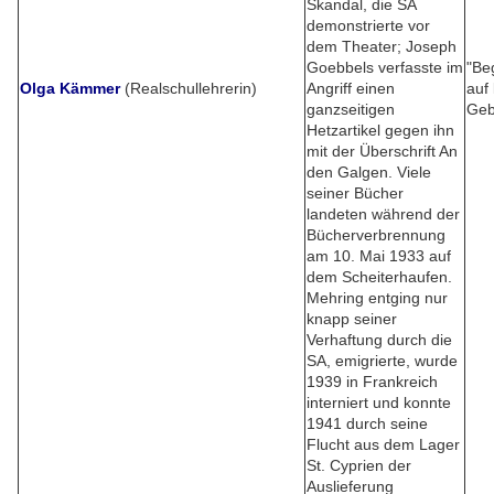
Skandal, die SA
demonstrierte vor
dem Theater; Joseph
Goebbels verfasste im
"Be
Olga Kämmer
(Realschullehrerin)
Angriff einen
auf 
ganzseitigen
Geb
Hetzartikel gegen ihn
mit der Überschrift An
den Galgen. Viele
seiner Bücher
landeten während der
Bücherverbrennung
am 10. Mai 1933 auf
dem Scheiterhaufen.
Mehring entging nur
knapp seiner
Verhaftung durch die
SA, emigrierte, wurde
1939 in Frankreich
interniert und konnte
1941 durch seine
Flucht aus dem Lager
St. Cyprien der
Auslieferung