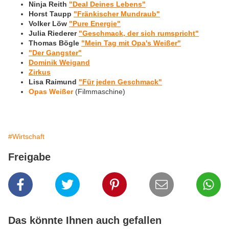
Ninja Reith
"Deal Deines Lebens"
Horst Taupp
"Fränkischer Mundraub"
Volker Löw
"Pure Energie"
Julia Riederer
"Geschmack, der sich rumspricht"
Thomas Bögle
"Mein Tag mit Opa's Weißer"
"Der Gangster"
Dominik Weigand
Zirkus
Lisa Raimund
"Für jeden Geschmack"
Opas Weißer
(Filmmaschine)
#Wirtschaft
Freigabe
Das könnte Ihnen auch gefallen