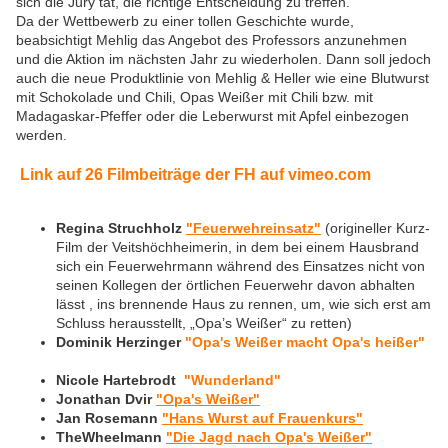
sich die Jury tat, die richtige Entscheidung zu treffen.
Da der Wettbewerb zu einer tollen Geschichte wurde,
beabsichtigt Mehlig das Angebot des Professors anzunehmen
und die Aktion im nächsten Jahr zu wiederholen. Dann soll jedoch
auch die neue Produktlinie von Mehlig & Heller wie eine Blutwurst
mit Schokolade und Chili, Opas Weißer mit Chili bzw. mit
Madagaskar-Pfeffer oder die Leberwurst mit Apfel einbezogen
werden.
Link auf 26 Filmbeiträge der FH auf vimeo.com
Regina Struchholz
"Feuerwehreinsatz"
(origineller Kurz-
Film der Veitshöchheimerin, in dem bei einem Hausbrand
sich ein Feuerwehrmann während des Einsatzes nicht von
seinen Kollegen der örtlichen Feuerwehr davon abhalten
lässt , ins brennende Haus zu rennen, um, wie sich erst am
Schluss herausstellt, „Opa’s Weißer“ zu retten)
Dominik Herzinger
"Opa's Weißer macht Opa's heißer"
Nicole Hartebrodt
"Wunderland"
Jonathan Dvir
"Opa's Weißer"
Jan Rosemann
"Hans Wurst auf Frauenkurs"
TheWheelmann
"Die Jagd nach Opa's Weißer"