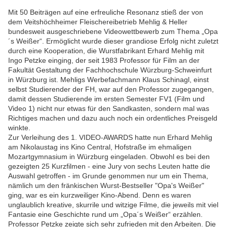
Mit 50 Beiträgen auf eine erfreuliche Resonanz stieß der von
dem Veitshöchheimer Fleischereibetrieb Mehlig & Heller
bundesweit ausgeschriebene Videowettbewerb zum Thema „Opa
´s Weißer“. Ermöglicht wurde dieser grandiose Erfolg nicht zuletzt
durch eine Kooperation, die Wurstfabrikant Erhard Mehlig mit
Ingo Petzke einging, der seit 1983 Professor für Film an der
Fakultät Gestaltung der Fachhochschule Würzburg-Schweinfurt
in Würzburg ist. Mehligs Werbefachmann Klaus Schinagl, einst
selbst Studierender der FH, war auf den Professor zugegangen,
damit dessen Studierende im ersten Semester FV1 (Film und
Video 1) nicht nur etwas für den Sandkasten, sondern mal was
Richtiges machen und dazu auch noch ein ordentliches Preisgeld
winkte.
Zur Verleihung des 1. VIDEO-AWARDS hatte nun Erhard Mehlig
am Nikolaustag ins Kino Central, Hofstraße im ehmaligen
Mozartgymnasium in Würzburg eingeladen. Obwohl es bei den
gezeigten 25 Kurzfilmen - eine Jury von sechs Leuten hatte die
Auswahl getroffen - im Grunde genommen nur um ein Thema,
nämlich um den fränkischen Wurst-Bestseller "Opa's Weißer"
ging, war es ein kurzweiliger Kino-Abend. Denn es waren
unglaublich kreative, skurrile und witzige Filme, die jeweils mit viel
Fantasie eine Geschichte rund um „Opa´s Weißer“ erzählen.
Professor Petzke zeigte sich sehr zufrieden mit den Arbeiten. Die