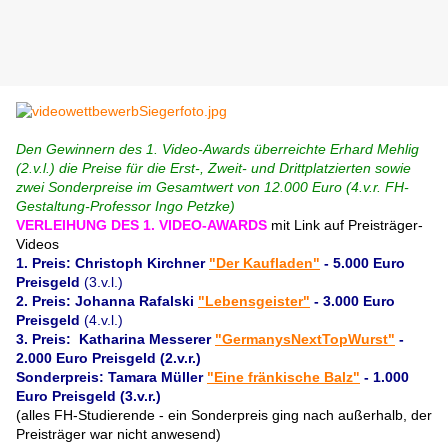
Den Gewinnern des 1. Video-Awards überreichte Erhard Mehlig
(2.v.l.) die Preise für die Erst-, Zweit- und Drittplatzierten sowie
zwei Sonderpreise im Gesamtwert von 12.000 Euro (4.v.r. FH-
Gestaltung-Professor Ingo Petzke)
VERLEIHUNG DES 1. VIDEO-AWARDS
mit Link auf Preisträger-
Videos
1. Preis: Christoph Kirchner
"Der Kaufladen"
- 5.000 Euro
Preisgeld
(3.v.l.)
2. Preis: Johanna Rafalski
"Lebensgeister"
- 3.000 Euro
Preisgeld
(4.v.l.)
3. Preis: Katharina Messerer
"GermanysNextTopWurst"
-
2.000 Euro Preisgeld (2.v.r.)
Sonderpreis: Tamara Müller
"Eine fränkische Balz"
- 1.000
Euro Preisgeld (3.v.r.)
(alles FH-Studierende - ein Sonderpreis ging nach außerhalb, der
Preisträger war nicht anwesend)