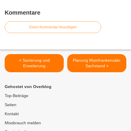
Kommentare
Einen Kommentar hinzufügen
< Sanierung und
Planung Mainfrankensäle:
Erweiterung
Sachstand >
Mainfrankensäle: Vom
Gemeinderat beschlossene
Trennung in zwei
Gehostet von Overblog
Bauabschnitte in der Kritik
Top-Beiträge
Seiten
Kontakt
Missbrauch melden