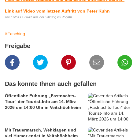
Link auf Video vom letzten Auftritt von Peter Kuhn
alle Fotos D. Gürz aus der Sitzung im Vorjahr
#Fasching
Freigabe
Das könnte Ihnen auch gefallen
Öffentliche Führung „Fastnachts-
Tour“ der Tourist-Info am 14. März
2026 um 14:00 Uhr in Veitshöchheim
Mit Trauermarsch, Wehklagen und
viel Humor endet in Veitshöchheim