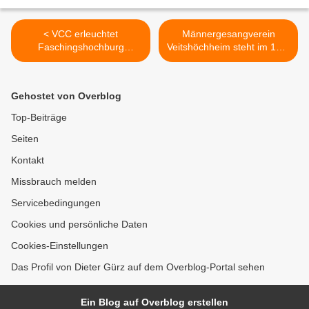
< VCC erleuchtet
Männergesangverein
Faschingshochburg
Veitshöchheim steht im 110.
Veitshöchheim -
Jubiläumsjahr in voller Blüte
Hochkarätige
>
Prunksitzungen mit Mix aus
Gehostet von Overblog
Bewährtem und Neuem
Top-Beiträge
Seiten
Kontakt
Missbrauch melden
Servicebedingungen
Cookies und persönliche Daten
Cookies-Einstellungen
Das Profil von Dieter Gürz auf dem Overblog-Portal sehen
Ein Blog auf Overblog erstellen