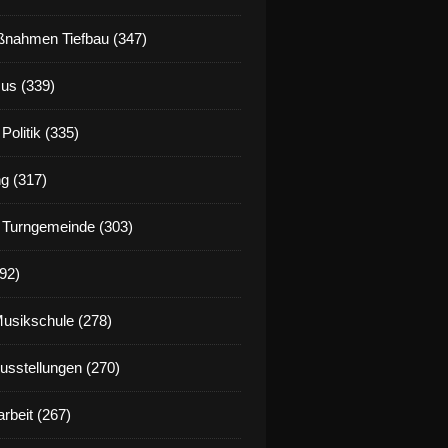
nahmen Tiefbau (347)
us (339)
Politik (335)
g (317)
 Turngemeinde (303)
92)
Musikschule (278)
Ausstellungen (270)
rbeit (267)