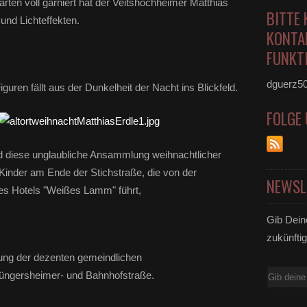
rten voll garniert hat der Veitshöchheimer Matthias
BITTE 
und Lichteffekten.
KONTA
FUNKTI
dguerz5
uren fällt aus der Dunkelheit der Nacht ins Blickfeld.
FOLGE
nd diese unglaubliche Ansammlung weihnachtlicher
Kinder am Ende der Stichstraße, die von der
NEWSL
es Hotels "Weißes Lamm" führt,
Gib Dein
zukünftig
zung der dezenten gemeindlichen
E-
hüngersheimer- und Bahnhofstraße.
Mail