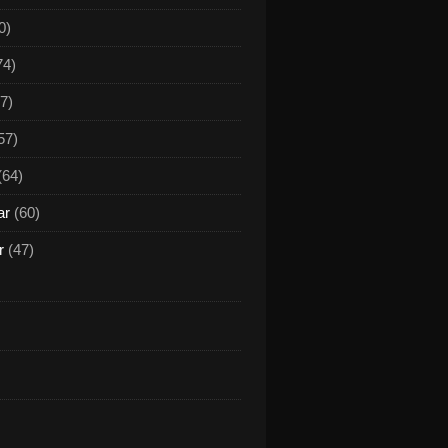
0)
74)
7)
57)
(64)
ar
(60)
r
(47)