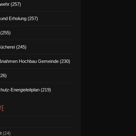
wehr (257)
t und Erholung (257)
(255)
Bücherei (245)
nahmen Hochbau Gemeinde (230)
226)
hutz-Energieleitplan (219)
VE
t
(24)