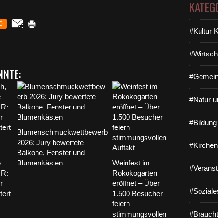
KATEG
0
#Kultur 
#Wirtsch
NNTE:
#Gemein
#Natur u
#Bildun
Blumenschmuckwettbewerb
2026: Jury bewertete
#Kirchen
Balkone, Fenster und
e
Blumenkästen
Weinfest im
#Veranst
IR:
Rokokogarten
r
eröffnet – Über
#Soziale
tert
1.500 Besucher
feiern
stimmungsvollen
#Braucht