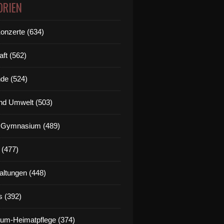
ORIEN
Konzerte (634)
aft (562)
de (524)
nd Umwelt (503)
g Gymnasium (489)
 (477)
altungen (448)
s (392)
um-Heimatpflege (374)