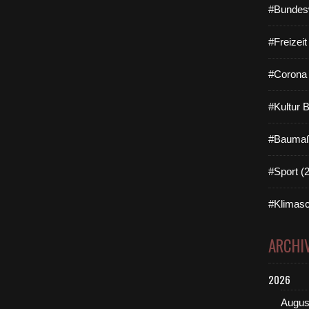
#Bundes
#Freizei
#Corona 
#Kultur 
#Baumaß
#Sport (
#Klimasc
ARCHI
2026
Augus