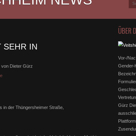
ÜBER 
 SEHR IN
Vor-/Nac
Gender-H
von Dieter Gürz
Bezeichn
ge
Formulie
Geschlec
Vertretun
Gürz Die
s in der Thüngersheimer Straße,
ausschli
Plattform
Zusendun