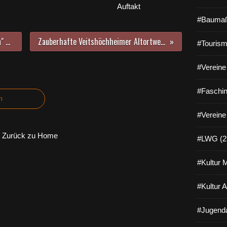
Auftakt
#Baumaß
Nach 30 Jahren letztes "Abfischen" der Veitshöchheimer Rokokogarten-Seen durch Karlheinz Schlereth
Zauberhafte Veitshöchheimer Altortweihnacht mit 46 Ausstellern und kulturellem Rahmenprogramm eröffnet
#Tourism
#Vereine 
#Faschin
n
#Vereine
Zurück zu Home
#LWG (2
#Kultur 
#Kultur 
#Jugenda