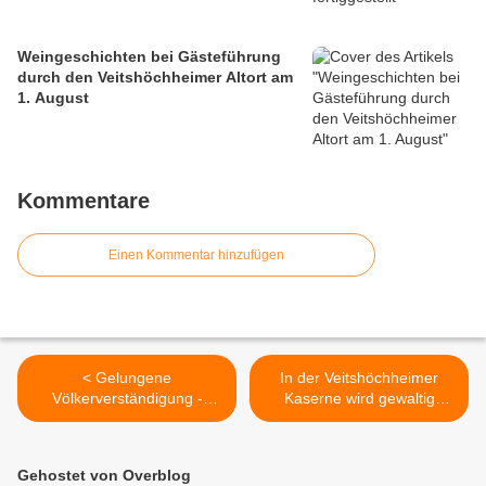
Weingeschichten bei Gästeführung
durch den Veitshöchheimer Altort am
1. August
Kommentare
Einen Kommentar hinzufügen
< Gelungene
In der Veitshöchheimer
Völkerverständigung -
Kaserne wird gewaltig
Gemeinde Veitshöchheim
investiert >
richtet schon zum elften Mal
Internationales Workcamp
Gehostet von Overblog
der ijgd aus