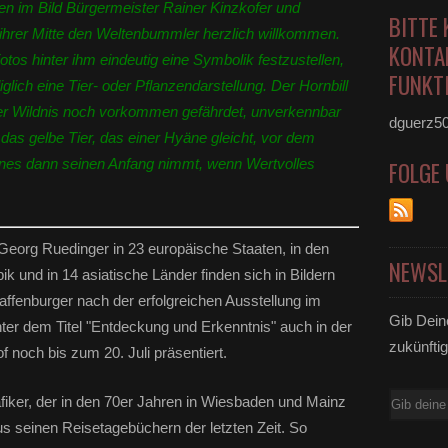
en im Bild Bürgermeister Rainer Kinzkofer und
BITTE 
in ihrer Mitte den Weltenbummler herzlich willkommen.
KONTA
otos hinter ihm eindeutig eine Symbolik festzustellen,
FUNKTI
glich eine Tier- oder Pflanzendarstellung. Der Hornbill
 der Wildnis noch vorkommen gefährdet, unverkennbar
dguerz5
as gelbe Tier, das einer Hyäne gleicht, vor dem
nes dann seinen Anfang nimmt, wenn Wertvolles
FOLGE
eorg Ruedinger in 23 europäische Staaten, in den
NEWSL
ik und in 14 asiatische Länder finden sich in Bildern
ffenburger nach der erfolgreichen Ausstellung im
Gib Dein
ter dem Titel "Entdeckung und Erkenntnis" auch in der
zukünftig
noch bis zum 20. Juli präsentiert.
E-
fiker, der in den 70er Jahren in Wiesbaden und Mainz
Mail
aus seinen Reisetagebüchern der letzten Zeit. So