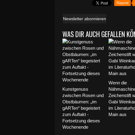
Repost
Newsletter abonnieren
WAS DIR AUCH GEFALLEN KÖ
Wenn die
Kunstgenuss
Nähmaschin
zwischen Rosen und
Zeichenstift w
Obstbäumen: „im
Gabi Weinkauf
gARTen“ begeistert
im Literaturh
zum Auftakt -
Main aus
Fortsetzung dieses
Wochenende