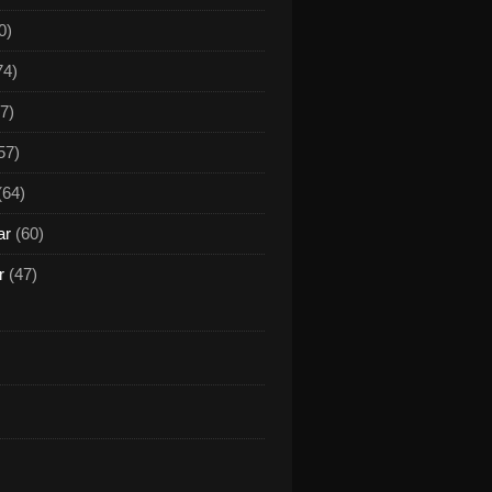
0)
74)
7)
57)
(64)
ar
(60)
r
(47)