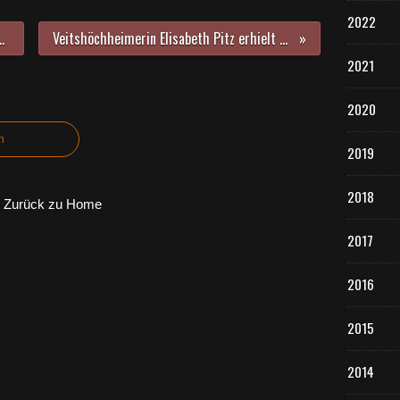
2022
Veitshöchheim vom 7. auf 21. Juni verlegt
Veitshöchheimerin Elisabeth Pitz erhielt Bayerische Staatsmedaille für soziale Verdienste
2021
2020
n
2019
2018
Zurück zu Home
2017
2016
2015
2014