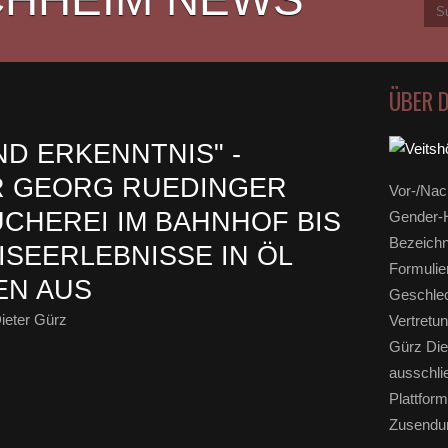
ÜBER 
D ERKENNTNIS" -
 GEORG RUEDINGER
Vor-/Nac
ÜCHEREI IM BAHNHOF BIS
Gender-H
Bezeichn
EISEERLEBNISSE IN ÖL
Formulie
EN AUS
Geschlec
ieter Gürz
Vertretun
Gürz Die
ausschli
Plattform
Zusendun