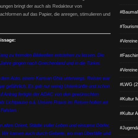
ungen bringt der auch als Redakteur von
#Baumaß
rachformen auf das Papier, die anregen, stimulieren und
#Tourism
issage:
#Vereine 
Hang zu fremden Bildwelten entstehen zu lassen. Die
#Faschin
Jahre gingen nach Griechenland und in die Türkei.
#Vereine
t dem Auto, einem Karman Ghia unterwegs. Reisen war
#LWG (2
r gefährlich, Es gab nur wenig Unterkünfte und schon
 Auf Antrag fertigte der ADAC von den gewünschten
#Kultur 
s Lichtpause o.ä. Unsere Praxis im Reisen holten wir
 Fahrten.
#Kultur 
en alten Orient, Städte voller Leben und einsame Dörfer,
#Jugenda
r. Wir kamen auch durch Gebiete, wo man Überfälle und