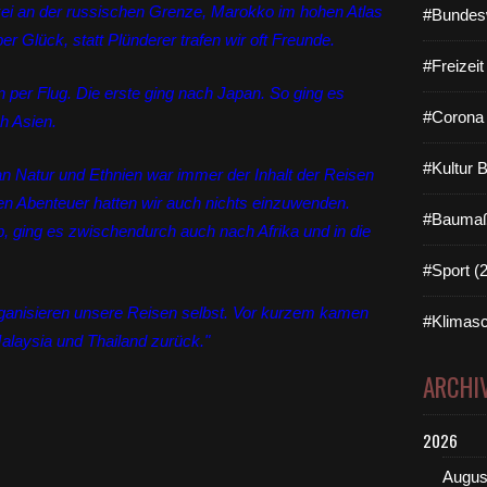
rkei an der russischen Grenze, Marokko im hohen Atlas
#Bundes
er Glück, statt Plünderer trafen wir oft Freunde.
#Freizei
 per Flug. Die erste ging nach Japan. So ging es
#Corona 
h Asien.
#Kultur 
an Natur und Ethnien war immer der Inhalt der Reisen
gen Abenteuer hatten wir auch nichts einzuwenden.
#Baumaß
, ging es zwischendurch auch nach Afrika und in die
#Sport (
organisieren unsere Reisen selbst. Vor kurzem kamen
#Klimasc
alaysia und Thailand zurück."
ARCHI
2026
Augus