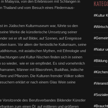
 in Malaysia, von den Erlebnissen mit Schlangen in
KATEG
in Thailand und vom Besuch eines Fledermaus-
#Kultur 
st im Jüdischen Kulturmuseum war, führte so den
#Wirtsch
 seine Werke die künstlerische Umsetzung seiner
#Gemein
der sei er oft auf Bilder, auf Szenen, auf Ereignisse
eben kann. Vor allem der fernöstliche Kulturraum, seine
#Natur u
uddhismus, mit asiatischen Mythen, mit Ethnologie und
bachtungen und Kultur-Nischen finden sich in seinen
#Bildun
 so wieder, wie er sie empfindet. Es sind vornehmlich
chamanen, Männer mit Blasrohren, Buddhas, indische
#Kirchen
Tiere und Pflanzen. Die Kulturen fremder Völker sollen
Besuchern erklärt er nach einem Glas Wein seine
#Veranst
#Soziale
ige Vorsitzende des Berufsverbandes Bildender Künstler
#Braucht
erfranken zum einen Öl auf mittleren und größeren