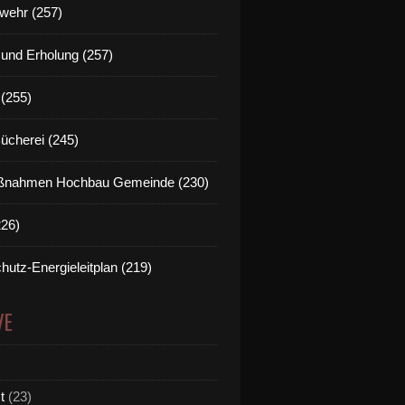
wehr (257)
t und Erholung (257)
(255)
Bücherei (245)
nahmen Hochbau Gemeinde (230)
226)
hutz-Energieleitplan (219)
VE
t
(23)