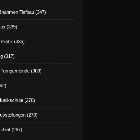
nahmen Tiefbau (347)
us (339)
Politik (335)
g (317)
 Turngemeinde (303)
92)
Musikschule (278)
Ausstellungen (270)
rbeit (267)