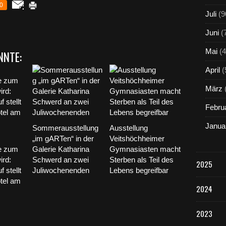
0
Juli
(9
Juni
(
Mai
(4
NNTE:
April
(
März
Febru
Janua
Sommerausstellung
Ausstellung
„im gARTen“ in der
Veitshöchheimer
e zum
Galerie Katharina
Gymnasiasten macht
ird:
Schwerd an zwei
Sterben als Teil des
2025
 stellt
Juliwochenenden
Lebens begreifbar
otel am
2024
2023