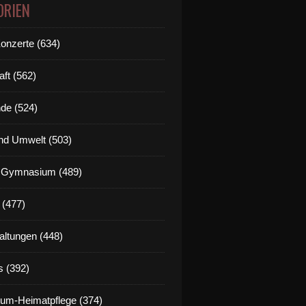
ORIEN
Konzerte (634)
aft (562)
de (524)
nd Umwelt (503)
g Gymnasium (489)
 (477)
altungen (448)
s (392)
um-Heimatpflege (374)