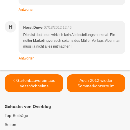
Antworten
H
Horst Duwe
07/13/2012 12:46
Dies ist doch nun wirklich kein Alleinstellungsmerkmal. Ein
netter Marketingversuch seitens des Müller Verlags. Aber man
muss ja nicht alles mitmachen!
Antworten
< Gartenbauverein aus
Auch 2012 wieder
Veitshöchheims
Sommerkonzerte im
Partnerstadt Geithain zu
Veitshöchheimer
Besuch
Synagogenhof von Ende
Juli bis Mitte September >
Gehostet von Overblog
Top-Beiträge
Seiten