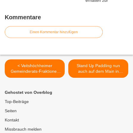
Kommentare
Einen Kommentar hinzufügen
< Veitshöchheimer
Stand Up Paddling nun
Gemeinderats-Fraktionen
auch auf dem Main in
sind sich einig: Verbal-
Veitshöchheim! >
aggressive Kritik ist
inakzeptabel
Gehostet von Overblog
Top-Beiträge
Seiten
Kontakt
Missbrauch melden