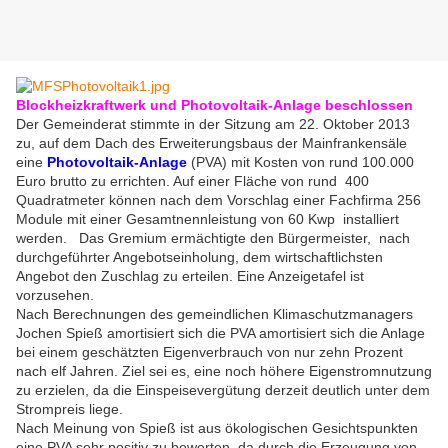
Blockheizkraftwerk und Photovoltaik-Anlage beschlossen
Der Gemeinderat stimmte in der Sitzung am 22. Oktober 2013
zu, auf dem Dach des Erweiterungsbaus der Mainfrankensäle
eine
Photovoltaik-Anlage
(PVA) mit Kosten von rund 100.000
Euro brutto zu errichten. Auf einer Fläche von rund 400
Quadratmeter können nach dem Vorschlag einer Fachfirma 256
Module mit einer Gesamtnennleistung von 60 Kwp installiert
werden. Das Gremium ermächtigte den Bürgermeister, nach
durchgeführter Angebotseinholung, dem wirtschaftlichsten
Angebot den Zuschlag zu erteilen. Eine Anzeigetafel ist
vorzusehen.
Nach Berechnungen des gemeindlichen Klimaschutzmanagers
Jochen Spieß amortisiert sich die PVA amortisiert sich die Anlage
bei einem geschätzten Eigenverbrauch von nur zehn Prozent
nach elf Jahren. Ziel sei es, eine noch höhere Eigenstromnutzung
zu erzielen, da die Einspeisevergütung derzeit deutlich unter dem
Strompreis liege.
Nach Meinung von Spieß ist aus ökologischen Gesichtspunkten
eine PVA sehr positiv zu bewerten, da durch die Erzeugung von