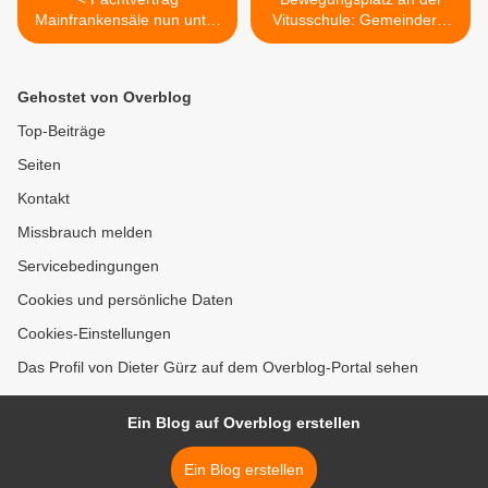
Mainfrankensäle nun unter
Vitusschule: Gemeinderat
Dach und Fach -
verzichtet auf Sperrung des
Mainfrankensäle GmbH
Durchgangs >
arbeitet mit Volldampf für
Gehostet von Overblog
Eröffnung am 3. Januar
Top-Beiträge
Seiten
Kontakt
Missbrauch melden
Servicebedingungen
Cookies und persönliche Daten
Cookies-Einstellungen
Das Profil von Dieter Gürz auf dem Overblog-Portal sehen
Ein Blog auf Overblog erstellen
Ein Blog erstellen