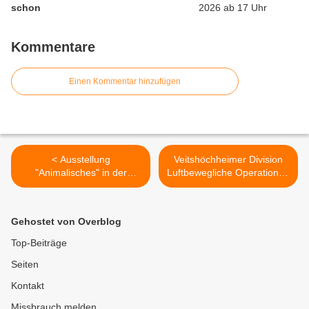
schon
Kommentare
Einen Kommentar hinzufügen
< Ausstellung
Veitshöchheimer Division
"Animalisches" in der
Luftbewegliche Operationen
Veitshöchheimer Galerie
(DLO) bereitet ihre
"Zeitweise" besticht mit
Auflösung zum 30. Juni
originellen Tiermotiven und
2014 vor >
Gehostet von Overblog
Techniken
Top-Beiträge
Seiten
Kontakt
Missbrauch melden