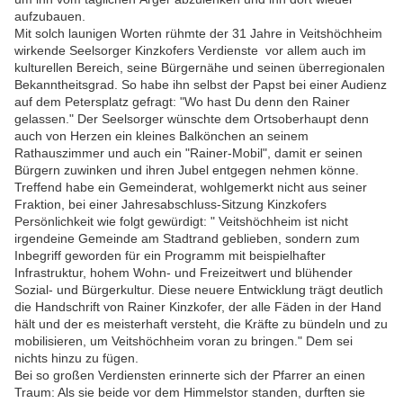
aufzubauen.
Mit solch launigen Worten rühmte der 31 Jahre in Veitshöchheim
wirkende Seelsorger Kinzkofers Verdienste vor allem auch im
kulturellen Bereich, seine Bürgernähe und seinen überregionalen
Bekanntheitsgrad. So habe ihn selbst der Papst bei einer Audienz
auf dem Petersplatz gefragt: "Wo hast Du denn den Rainer
gelassen." Der Seelsorger wünschte dem Ortsoberhaupt denn
auch von Herzen ein kleines Balkönchen an seinem
Rathauszimmer und auch ein "Rainer-Mobil", damit er seinen
Bürgern zuwinken und ihren Jubel entgegen nehmen könne.
Treffend habe ein Gemeinderat, wohlgemerkt nicht aus seiner
Fraktion, bei einer Jahresabschluss-Sitzung Kinzkofers
Persönlichkeit wie folgt gewürdigt: " Veitshöchheim ist nicht
irgendeine Gemeinde am Stadtrand geblieben, sondern zum
Inbegriff geworden für ein Programm mit beispielhafter
Infrastruktur, hohem Wohn- und Freizeitwert und blühender
Sozial- und Bürgerkultur. Diese neuere Entwicklung trägt deutlich
die Handschrift von Rainer Kinzkofer, der alle Fäden in der Hand
hält und der es meisterhaft versteht, die Kräfte zu bündeln und zu
mobilisieren, um Veitshöchheim voran zu bringen." Dem sei
nichts hinzu zu fügen.
Bei so großen Verdiensten erinnerte sich der Pfarrer an einen
Traum: Als sie beide vor dem Himmelstor standen, durften sie