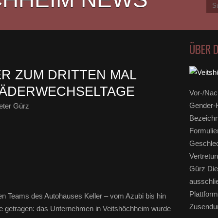
ÜBER 
R ZUM DRITTEN MAL
 RÄDERWECHSELTAGE
Vor-/Nac
Gender-H
eter Gürz
Bezeichn
Formulie
Geschlec
Vertretun
Gürz Die
ausschli
Plattform
 Teams des Autohauses Keller – vom Azubi bis hin
Zusendun
hte getragen: das Unternehmen in Veitshöchheim wurde