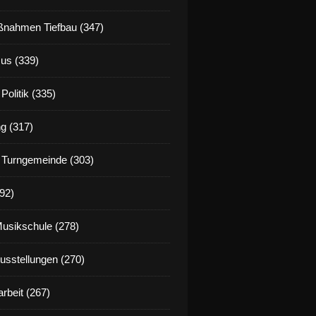
nahmen Tiefbau (347)
us (339)
Politik (335)
g (317)
 Turngemeinde (303)
92)
Musikschule (278)
Ausstellungen (270)
rbeit (267)