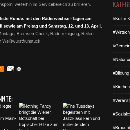
KATEG
nsporn, weiterhin im Servicebereich zu brillieren.
nächste Runde: mit den Räderwechsel-Tagen am
#Kultur 
il sowie am Freitag und Samstag, 12. und 13. April.
#Wirtsch
Montage, Bremsen-Check, Räderreinigung, Reifen-
n Weißwurstfrühstück.
#Gemein
#Natur u
0
#Bildun
#Kirchen
NNTE:
#Veranst
#Soziale
#Braucht