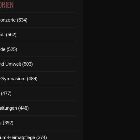
ORIEN
Konzerte (634)
aft (562)
de (525)
nd Umwelt (503)
g Gymnasium (489)
 (477)
altungen (448)
s (392)
um-Heimatpflege (374)