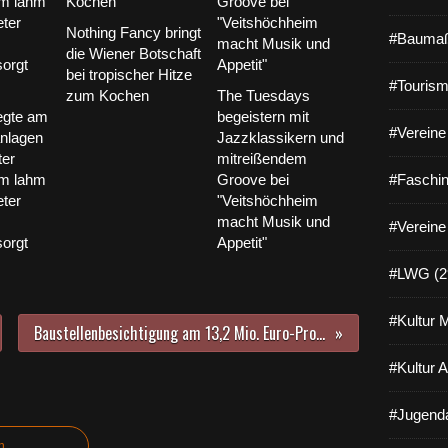
Nothing Fancy bringt
#Baumaß
die Wiener Botschaft
bei tropischer Hitze
#Tourism
zum Kochen
The Tuesdays
egte am
begeistern mit
#Vereine 
anlagen
Jazzklassikern und
ter
mitreißendem
im lahm
Groove bei
#Faschin
ter
"Veitshöchheim
macht Musik und
#Vereine
orgt
Appetit"
#LWG (2
#Kultur 
Baustellenbesichtigung am 13,2 Mio. Euro-Projekt Mainfrankensäle - Schadstoffe PCB, Asbest, PAK und KMF erschweren Abbrucharbeiten
#Kultur 
#Jugenda
n