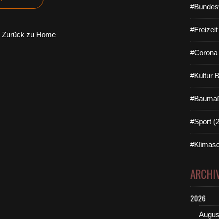
#Bundes
#Freizei
Zurück zu Home
#Corona 
#Kultur 
#Baumaß
#Sport (
#Klimasc
ARCHI
2026
Augus