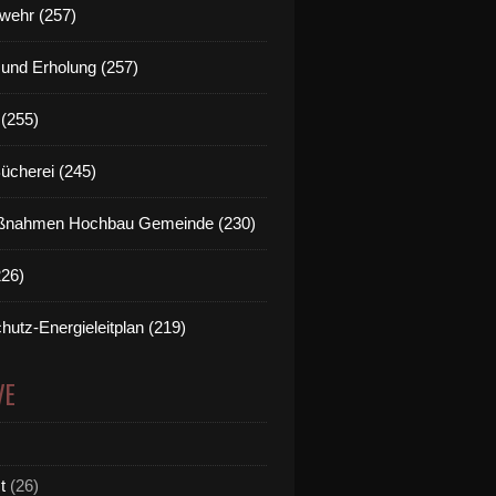
wehr (257)
t und Erholung (257)
(255)
Bücherei (245)
nahmen Hochbau Gemeinde (230)
226)
hutz-Energieleitplan (219)
VE
t
(26)