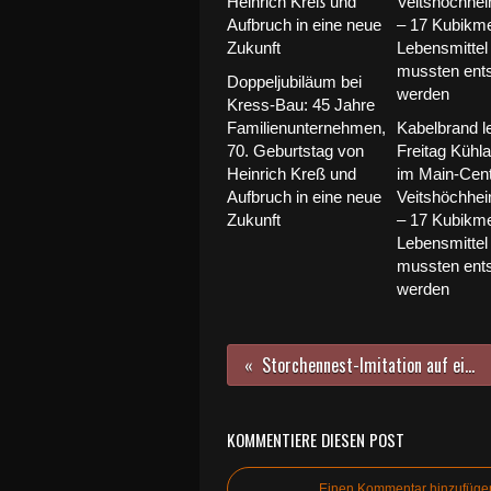
Doppeljubiläum bei
Kress-Bau: 45 Jahre
Familienunternehmen,
Kabelbrand l
70. Geburtstag von
Freitag Kühl
Heinrich Kreß und
im Main-Cen
Aufbruch in eine neue
Veitshöchhe
Zukunft
– 17 Kubikme
Lebensmittel
mussten ents
werden
Storchennest-Imitation auf einem Garagendach in der Echterstraße verblüfft die Passanten
KOMMENTIERE DIESEN POST
Einen Kommentar hinzufüge