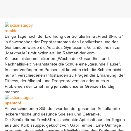
Einige Tage nach der Eröffnung der Schülerfirma „Fresh&Fruits“
in Anwesenheit der Repräsentanten des Landkreises und der
Gemeinden wurde die Aula des Gymasiums Veitshöchheim zur
„Markthalle“ umfunktioniert. Im Rahmen der vom
Kultusministerium initiierten „Woche der Gesundheit und
Nachhaltigkeit“ veranstaltete die Schule eine „gesunde Pause“.
In einer verlängerten Pausenzeit konnten sich die Schüler nicht
nur an verschiedenen Infoständen zu Fragen der Ernährung, der
Fitness, der Alkohol- und Drogenprävention oder auch zu
Problemen der Ernährung jenseits unserer Grenzen kundig
machen.
An verschiedenen Ständen wurden der gesamten Schulfamilie
leckere frische und gesunde Speisen und Getränke.
Die Schülerfirma Fresh&Fruits schenkte Apfelsaft aus der Region
aus und Kürbissuppe, gekocht von Gabi Tempel. Eine Umfrage
erbrachte, dass solche warmen Köstlichkeiten das Sortiment der