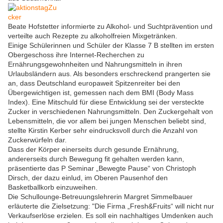
Beate Hofstetter informierte zu Alkohol- und Suchtprävention und
verteilte auch Rezepte zu alkoholfreien Mixgetränken.
Einige Schülerinnen und Schüler der Klasse 7 B stellten im ersten
Obergeschoss ihre Internet-Recherchen zu
Ernährungsgewohnheiten und Nahrungsmitteln in ihren
Urlaubsländern aus. Als besonders erschreckend prangerten sie
an, dass Deutschland europaweit Spitzenreiter bei den
Übergewichtigen ist, gemessen nach dem BMI (Body Mass
Index). Eine Mitschuld für diese Entwicklung sei der versteckte
Zucker in verschiedenen Nahrungsmitteln. Den Zuckergehalt von
Lebensmitteln, die vor allem bei jungen Menschen beliebt sind,
stellte Kirstin Kerber sehr eindrucksvoll durch die Anzahl von
Zuckerwürfeln dar.
Dass der Körper einerseits durch gesunde Ernährung,
andererseits durch Bewegung fit gehalten werden kann,
präsentierte das P Seminar „Bewegte Pause“ von Christoph
Dirsch, der dazu einlud, im Oberen Pausenhof den
Basketballkorb einzuweihen.
Die Schullounge-Betreuungslehrerin Margret Simmelbauer
erläuterte die Zielsetzung: "Die Firma „Fresh&Fruits“ will nicht nur
Verkaufserlöse erzielen. Es soll ein nachhaltiges Umdenken auch