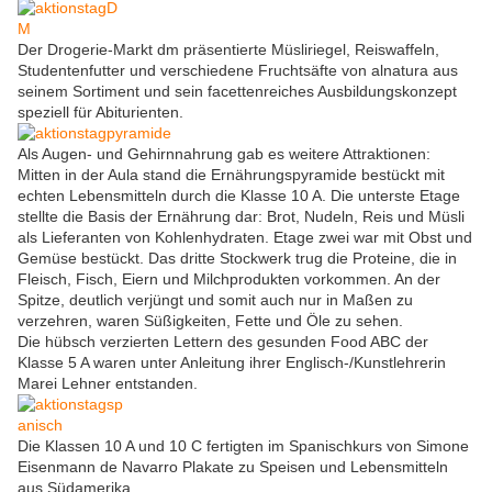
Der Drogerie-Markt dm präsentierte Müsliriegel, Reiswaffeln,
Studentenfutter und verschiedene Fruchtsäfte von alnatura aus
seinem Sortiment und sein facettenreiches Ausbildungskonzept
speziell für Abiturienten.
Als Augen- und Gehirnnahrung gab es weitere Attraktionen:
Mitten in der Aula stand die Ernährungspyramide bestückt mit
echten Lebensmitteln durch die Klasse 10 A. Die unterste Etage
stellte die Basis der Ernährung dar: Brot, Nudeln, Reis und Müsli
als Lieferanten von Kohlenhydraten. Etage zwei war mit Obst und
Gemüse bestückt. Das dritte Stockwerk trug die Proteine, die in
Fleisch, Fisch, Eiern und Milchprodukten vorkommen. An der
Spitze, deutlich verjüngt und somit auch nur in Maßen zu
verzehren, waren Süßigkeiten, Fette und Öle zu sehen.
Die hübsch verzierten Lettern des gesunden Food ABC der
Klasse 5 A waren unter Anleitung ihrer Englisch-/Kunstlehrerin
Marei Lehner entstanden.
Die Klassen 10 A und 10 C fertigten im Spanischkurs von Simone
Eisenmann de Navarro Plakate zu Speisen und Lebensmitteln
aus Südamerika.