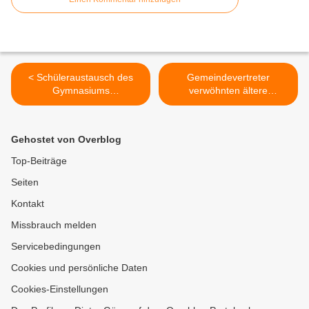
< Schüleraustausch des
Gemeindevertreter
Gymnasiums
verwöhnten ältere
Veitshöchheim mit
Mitbürger beim
tschechischer Schule in
Seniorennachmittag >
Sternberk
Gehostet von Overblog
Top-Beiträge
Seiten
Kontakt
Missbrauch melden
Servicebedingungen
Cookies und persönliche Daten
Cookies-Einstellungen