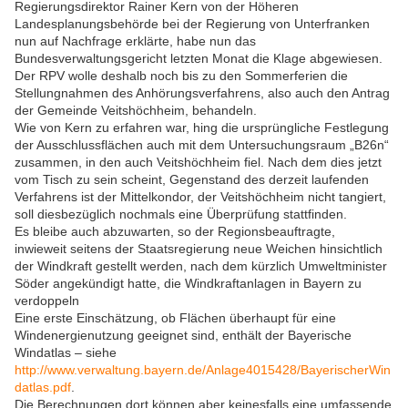
Regierungsdirektor Rainer Kern von der Höheren
Landesplanungsbehörde bei der Regierung von Unterfranken
nun auf Nachfrage erklärte, habe nun das
Bundesverwaltungsgericht letzten Monat die Klage abgewiesen.
Der RPV wolle deshalb noch bis zu den Sommerferien die
Stellungnahmen des Anhörungsverfahrens, also auch den Antrag
der Gemeinde Veitshöchheim, behandeln.
Wie von Kern zu erfahren war, hing die ursprüngliche Festlegung
der Ausschlussflächen auch mit dem Untersuchungsraum „B26n“
zusammen, in den auch Veitshöchheim fiel. Nach dem dies jetzt
vom Tisch zu sein scheint, Gegenstand des derzeit laufenden
Verfahrens ist der Mittelkondor, der Veitshöchheim nicht tangiert,
soll diesbezüglich nochmals eine Überprüfung stattfinden.
Es bleibe auch abzuwarten, so der Regionsbeauftragte,
inwieweit seitens der Staatsregierung neue Weichen hinsichtlich
der Windkraft gestellt werden, nach dem kürzlich Umweltminister
Söder angekündigt hatte, die Windkraftanlagen in Bayern zu
verdoppeln
Eine erste Einschätzung, ob Flächen überhaupt für eine
Windenergienutzung geeignet sind, enthält der Bayerische
Windatlas – siehe
http://www.verwaltung.bayern.de/Anlage4015428/BayerischerWin
datlas.pdf
.
Die Berechnungen dort können aber keinesfalls eine umfassende