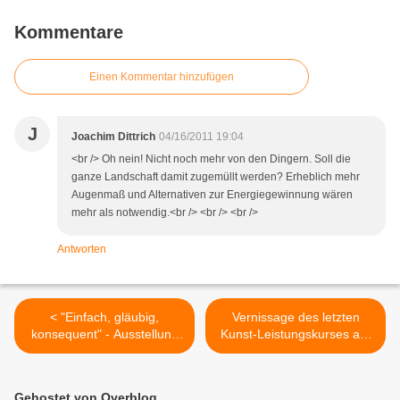
Kommentare
Einen Kommentar hinzufügen
J
Joachim Dittrich
04/16/2011 19:04
<br /> Oh nein! Nicht noch mehr von den Dingern. Soll die
ganze Landschaft damit zugemüllt werden? Erheblich mehr
Augenmaß und Alternativen zur Energiegewinnung wären
mehr als notwendig.<br /> <br /> <br />
Antworten
< "Einfach, gläubig,
Vernissage des letzten
konsequent" - Ausstellung
Kunst-Leistungskurses am
zur Seligsprechung von
Gymnasium Veitshöchheim
Georg Häfner im
>
Veitshöchheimer
Gehostet von Overblog