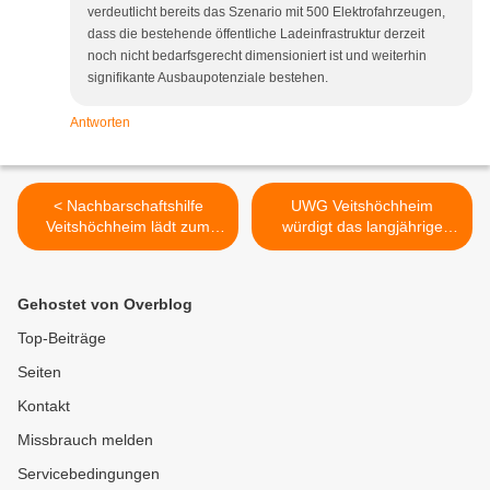
verdeutlicht bereits das Szenario mit 500 Elektrofahrzeugen,
dass die bestehende öffentliche Ladeinfrastruktur derzeit
noch nicht bedarfsgerecht dimensioniert ist und weiterhin
signifikante Ausbaupotenziale bestehen.
Antworten
< Nachbarschaftshilfe
UWG Veitshöchheim
Veitshöchheim lädt zum
würdigt das langjährige
Vortrag „Zukunft im Blick“
Engagement von Stefan
ein
Oppmann im Gemeinderat
>
Gehostet von Overblog
Top-Beiträge
Seiten
Kontakt
Missbrauch melden
Servicebedingungen