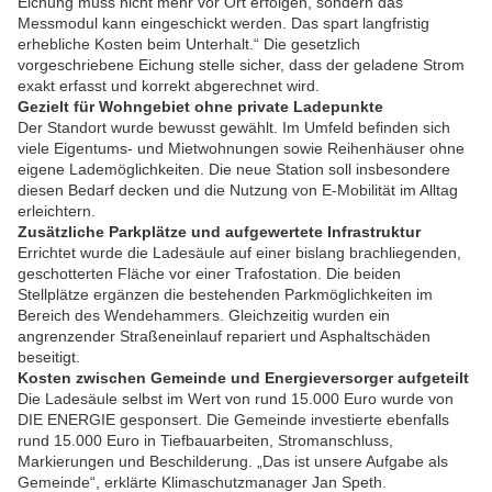
Eichung muss nicht mehr vor Ort erfolgen, sondern das
Messmodul kann eingeschickt werden. Das spart langfristig
erhebliche Kosten beim Unterhalt.“ Die gesetzlich
vorgeschriebene Eichung stelle sicher, dass der geladene Strom
exakt erfasst und korrekt abgerechnet wird.
Gezielt für Wohngebiet ohne private Ladepunkte
Der Standort wurde bewusst gewählt. Im Umfeld befinden sich
viele Eigentums- und Mietwohnungen sowie Reihenhäuser ohne
eigene Lademöglichkeiten. Die neue Station soll insbesondere
diesen Bedarf decken und die Nutzung von E-Mobilität im Alltag
erleichtern.
Zusätzliche Parkplätze und aufgewertete Infrastruktur
Errichtet wurde die Ladesäule auf einer bislang brachliegenden,
geschotterten Fläche vor einer Trafostation. Die beiden
Stellplätze ergänzen die bestehenden Parkmöglichkeiten im
Bereich des Wendehammers. Gleichzeitig wurden ein
angrenzender Straßeneinlauf repariert und Asphaltschäden
beseitigt.
Kosten zwischen Gemeinde und Energieversorger aufgeteilt
Die Ladesäule selbst im Wert von rund 15.000 Euro wurde von
DIE ENERGIE gesponsert. Die Gemeinde investierte ebenfalls
rund 15.000 Euro in Tiefbauarbeiten, Stromanschluss,
Markierungen und Beschilderung. „Das ist unsere Aufgabe als
Gemeinde“, erklärte Klimaschutzmanager Jan Speth.