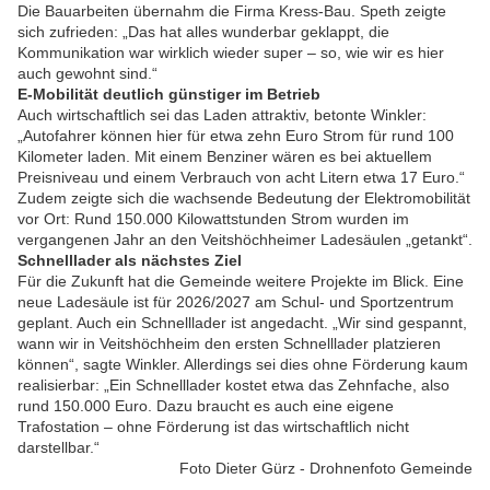
Die Bauarbeiten übernahm die Firma Kress-Bau. Speth zeigte
sich zufrieden: „Das hat alles wunderbar geklappt, die
Kommunikation war wirklich wieder super – so, wie wir es hier
auch gewohnt sind.“
E-Mobilität deutlich günstiger im Betrieb
Auch wirtschaftlich sei das Laden attraktiv, betonte Winkler:
„Autofahrer können hier für etwa zehn Euro Strom für rund 100
Kilometer laden. Mit einem Benziner wären es bei aktuellem
Preisniveau und einem Verbrauch von acht Litern etwa 17 Euro.“
Zudem zeigte sich die wachsende Bedeutung der Elektromobilität
vor Ort: Rund 150.000 Kilowattstunden Strom wurden im
vergangenen Jahr an den Veitshöchheimer Ladesäulen „getankt“.
Schnelllader als nächstes Ziel
Für die Zukunft hat die Gemeinde weitere Projekte im Blick. Eine
neue Ladesäule ist für 2026/2027 am Schul- und Sportzentrum
geplant. Auch ein Schnelllader ist angedacht. „Wir sind gespannt,
wann wir in Veitshöchheim den ersten Schnelllader platzieren
können“, sagte Winkler. Allerdings sei dies ohne Förderung kaum
realisierbar: „Ein Schnelllader kostet etwa das Zehnfache, also
rund 150.000 Euro. Dazu braucht es auch eine eigene
Trafostation – ohne Förderung ist das wirtschaftlich nicht
darstellbar.“
Foto Dieter Gürz - Drohnenfoto Gemeinde