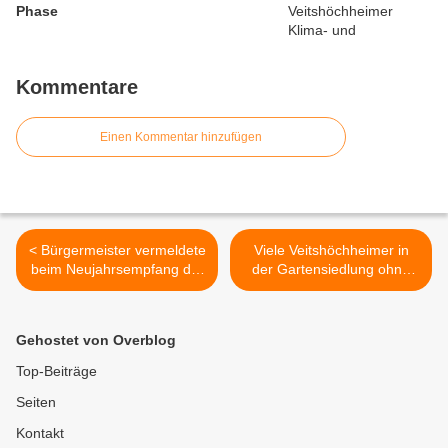
Phase
Kommentare
Einen Kommentar hinzufügen
< Bürgermeister vermeldete
Viele Veitshöchheimer in
beim Neujahrsempfang der
der Gartensiedlung ohne
Gemeinde Veitshöchheim
Mitteilungsblatt 3/2013 - bei
Rekord-Überschuss von
Altpapiersammlung entsorgt
vier Millionen Euro
>
Gehostet von Overblog
Top-Beiträge
Seiten
Kontakt