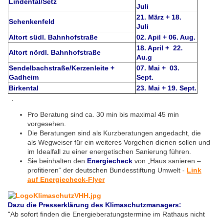
Lindental/Setz
Juli
21. März + 18.
Schenkenfeld
Juli
Altort südl. Bahnhofstraße
02. Apil + 06. Aug.
18. April + 22.
Altort nördl. Bahnhofstraße
Au.g
Sendelbachstraße/Kerzenleite +
07. Mai + 03.
Gadheim
Sept.
Birkental
23. Mai + 19. Sept.
.
Pro Beratung sind ca. 30 min bis maximal 45 min
vorgesehen.
Die Beratungen sind als Kurzberatungen angedacht, die
als Wegweiser für ein weiteres Vorgehen dienen sollen und
im Idealfall zu einer energetischen Sanierung führen.
Sie beinhalten den
Energiecheck
von „Haus sanieren –
profitieren“ der deutschen Bundesstiftung Umwelt -
Link
auf Energiecheck-Flyer
Dazu die Presserklärung des Klimaschutzmanagers:
"Ab sofort finden die Energieberatungstermine im Rathaus nicht