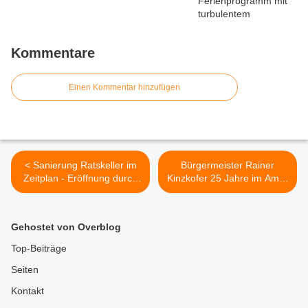
Kommentare
Einen Kommentar hinzufügen
< Sanierung Ratskeller im
Bürgermeister Rainer
Zeitplan - Eröffnung durch
Kinzkofer 25 Jahre im Amt -
neue Pächter Anfang
MdL Halbleib: Ein Glücksfall
Dezember
für Veitshöchheim >
Gehostet von Overblog
Top-Beiträge
Seiten
Kontakt