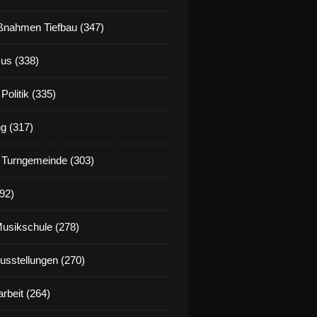
nahmen Tiefbau (347)
us (338)
Politik (335)
g (317)
 Turngemeinde (303)
92)
Musikschule (278)
Ausstellungen (270)
rbeit (264)