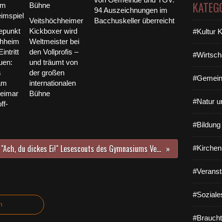
KATEG
94 Auszeichnungen im
Veitshöchheimer
Bacchuskeller überreicht
epunkt
Kickboxer wird
#Kultur 
chheim
Weltmeister bei
intritt
den Vollprofis –
#Wirtsch
auen:
und träumt von
s
der großen
#Gemein
am
internationalen
eimar
Bühne
#Natur u
ff-
#Bildun
"Ach, du dickes Ei!" Lesescouts des Gymnasiums Veitshöchheim begeistern mit Osteraktion Grundschüler in der Bahnhofs-Bücherei
#Kirchen
#Veranst
#Soziale
n
#Braucht