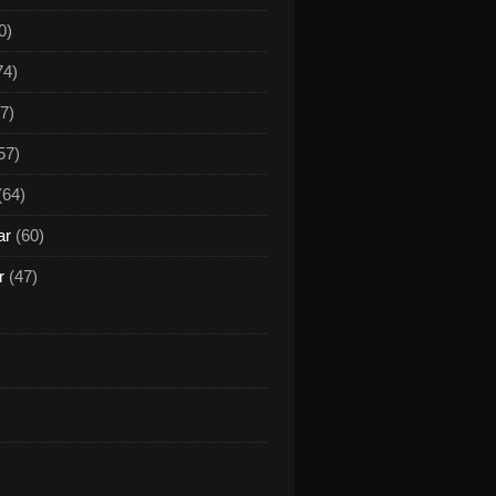
0)
74)
7)
57)
(64)
ar
(60)
r
(47)