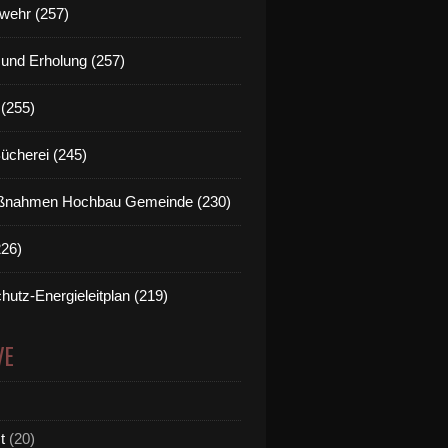
wehr (257)
t und Erholung (257)
(255)
Bücherei (245)
nahmen Hochbau Gemeinde (230)
226)
hutz-Energieleitplan (219)
VE
t
(20)