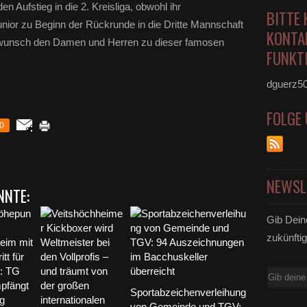
n Aufstieg in die 2. Kreisliga,
obwohl ihr
BITTE 
unior zu Beginn der Rückrunde in die Dritte Mannschaft
KONTA
kwunsch den Damen und Herren zu dieser famosen
FUNKTI
dguerz5
FOLGE
0
NEWSL
NNTE:
Gib Dein
zukünftig
E-
Mail
Sportabzeichenverleihung
von Gemeinde und TGV: