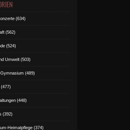
ORIEN
Konzerte (634)
aft (562)
de (524)
nd Umwelt (503)
g Gymnasium (489)
 (477)
altungen (448)
s (392)
um-Heimatpflege (374)