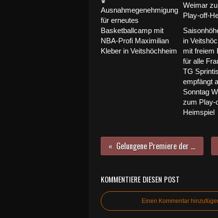
Ausnahmegenehmigung
für erneutes
Basketballcamp mit
Saisonhöh
NBA-Profi Maximilian
in Veitshö
Kleber in Veitshöchheim
mit freiem E
für alle Fr
TG Sprinti
empfängt 
Sonntag W
zum Play-o
Heimspiel
Gelungene Premiere der Gesundheitsmesse "VeiFit" im Rathaussaal
KOMMENTIERE DIESEN POST
Einen Kommentar hinzufüge