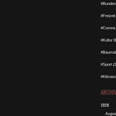
#Bundes
#Freizei
#Corona 
#Kultur 
#Baumaß
#Sport (
#Klimasc
ARCHI
2026
Augus