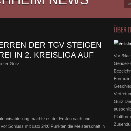
ÜBER 
HERREN DER TGV STEIGEN
I IN 2. KREISLIGA AUF
Vor-/Nac
Gender-H
ieter Gürz
Bezeichn
Formulie
Geschlec
Vertretun
Gürz Die
ausschli
Plattform
tennisabteilung machte es der Ersten nach und
Zusendun
e vor Schluss mit dato 24:0 Punkten die Meisterschaft in