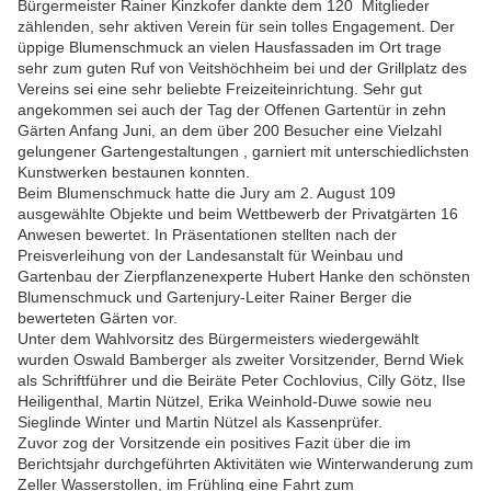
Bürgermeister Rainer Kinzkofer dankte dem 120 Mitglieder
zählenden, sehr aktiven Verein für sein tolles Engagement. Der
üppige Blumenschmuck an vielen Hausfassaden im Ort trage
sehr zum guten Ruf von Veitshöchheim bei und der Grillplatz des
Vereins sei eine sehr beliebte Freizeiteinrichtung. Sehr gut
angekommen sei auch der Tag der Offenen Gartentür in zehn
Gärten Anfang Juni, an dem über 200 Besucher eine Vielzahl
gelungener Gartengestaltungen , garniert mit unterschiedlichsten
Kunstwerken bestaunen konnten.
Beim Blumenschmuck hatte die Jury am 2. August 109
ausgewählte Objekte und beim Wettbewerb der Privatgärten 16
Anwesen bewertet. In Präsentationen stellten nach der
Preisverleihung von der Landesanstalt für Weinbau und
Gartenbau der Zierpflanzenexperte Hubert Hanke den schönsten
Blumenschmuck und Gartenjury-Leiter Rainer Berger die
bewerteten Gärten vor.
Unter dem Wahlvorsitz des Bürgermeisters wiedergewählt
wurden Oswald Bamberger als zweiter Vorsitzender, Bernd Wiek
als Schriftführer und die Beiräte Peter Cochlovius, Cilly Götz, Ilse
Heiligenthal, Martin Nützel, Erika Weinhold-Duwe sowie neu
Sieglinde Winter und Martin Nützel als Kassenprüfer.
Zuvor zog der Vorsitzende ein positives Fazit über die im
Berichtsjahr durchgeführten Aktivitäten wie Winterwanderung zum
Zeller Wasserstollen, im Frühling eine Fahrt zum