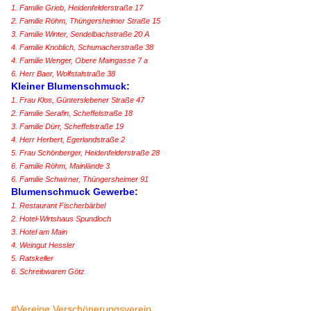
1. Familie Grieb, Heidenfelderstraße 17
2. Familie Röhm, Th
üngersheimer Straße 15
3. Familie Winter, Sendelbachstraße 20 A
4. Familie Knoblich, Schumacherstraße 38
4. Familie Wenger, Obere Maingasse 7 a
6. Herr Baer, Wolfstalstraße 38
Kleiner Blumenschmuck:
1. Frau Klos, Günterslebener Straße 47
2. Familie Serafin, Scheffelstraße 18
3. Familie Dürr, Scheffelstraße 19
4. Herr Herbert, Egerlandstraße 2
5. Frau Schönberger, Heidenfelderstraße 28
6. Familie Röhm, Mainlände 3
6.
Familie Schwirner, Thüngersheimer 91
Blumenschmuck Gewerbe:
1. Restaurant Fischerbärbel
2. Hotel-Wirtshaus Spundloch
3. Hotel am Main
4. Weingut Hessler
5. Ratskeller
6. Schreibwaren Götz
#Vereine Verschönerungsverein