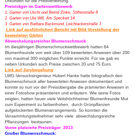
Urkunden für die Preisverleihung.
Preisträger im Gartenwettbewerb
1. Garten von Uschi und Bernd Zinke, Stifterstraße 8
2. Garten von Uta Will, Am Speckert 14
3. Garten von Barbara Backmund, Leichtackerstraße 3
Link auf ausführlichen Bericht mit Bild-Vorstellung der
bewerteten Gärten
Abwechslungsreicher Blumenschmuck
Im diesjährigen Blumenschmuckwettbewerb hatten 84
Blumenfreunde von weit über 109 bewerteten Anwesen über 200
von maximal 300 möglichen Punkte erreicht. Für sie gab es
neben Urkunden auch Preise zwischen 20 und 75 Euro.
Link auf Jurybegehung
LWG-Versuchsingenieur Hubert Hanke hatte fotografisch den
Blumenschmuck aller bewerteten Anwesen dokumentiert und
konnte so nun vor der Preisübergabe die prämierten Anwesen in
einer Fotoshow präsentieren und erläutern. Wie seine Fotos
zeigten, hatten heuer viele Veitshöchheimer Blumenfreunde Mut
zum Experiment zu farbenfrohen, durch Grünpflanzen
aufgelockerten Blumenarrangements. So konnten die
Versammlungsteilnehmer sehr viele abwechslungsreiche
Pflanzungen bestaunen.
Vorne platzierte Preisträger 2013
Großer Blumenschmuck: