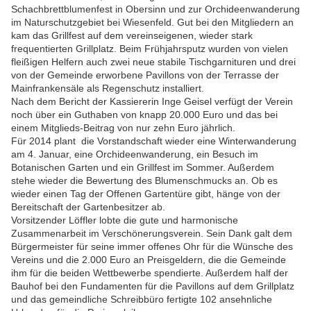
Schachbrettblumenfest in Obersinn und zur Orchideenwanderung
im Naturschutzgebiet bei Wiesenfeld. Gut bei den Mitgliedern an
kam das Grillfest auf dem vereinseigenen, wieder stark
frequentierten Grillplatz. Beim Frühjahrsputz wurden von vielen
fleißigen Helfern auch zwei neue stabile Tischgarnituren und drei
von der Gemeinde erworbene Pavillons von der Terrasse der
Mainfrankensäle als Regenschutz installiert.
Nach dem Bericht der Kassiererin Inge Geisel verfügt der Verein
noch über ein Guthaben von knapp 20.000 Euro und das bei
einem Mitglieds-Beitrag von nur zehn Euro jährlich.
Für 2014 plant die Vorstandschaft wieder eine Winterwanderung
am 4. Januar, eine Orchideenwanderung, ein Besuch im
Botanischen Garten und ein Grillfest im Sommer. Außerdem
stehe wieder die Bewertung des Blumenschmucks an. Ob es
wieder einen Tag der Offenen Gartentüre gibt, hänge von der
Bereitschaft der Gartenbesitzer ab.
Vorsitzender Löffler lobte die gute und harmonische
Zusammenarbeit im Verschönerungsverein. Sein Dank galt dem
Bürgermeister für seine immer offenes Ohr für die Wünsche des
Vereins und die 2.000 Euro an Preisgeldern, die die Gemeinde
ihm für die beiden Wettbewerbe spendierte. Außerdem half der
Bauhof bei den Fundamenten für die Pavillons auf dem Grillplatz
und das gemeindliche Schreibbüro fertigte 102 ansehnliche