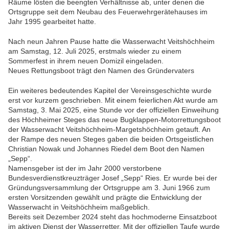
Räume lösten die beengten Verhältnisse ab, unter denen die
Ortsgruppe seit dem Neubau des Feuerwehrgerätehauses im
Jahr 1995 gearbeitet hatte.
Nach neun Jahren Pause hatte die Wasserwacht Veitshöchheim
am Samstag, 12. Juli 2025, erstmals wieder zu einem
Sommerfest in ihrem neuen Domizil eingeladen.
Neues Rettungsboot trägt den Namen des Gründervaters
Ein weiteres bedeutendes Kapitel der Vereinsgeschichte wurde
erst vor kurzem geschrieben. Mit einem feierlichen Akt wurde am
Samstag, 3. Mai 2025, eine Stunde vor der offiziellen Einweihung
des Höchheimer Steges das neue Bugklappen-Motorrettungsboot
der Wasserwacht Veitshöchheim-Margetshöchheim getauft. An
der Rampe des neuen Steges gaben die beiden Ortsgeistlichen
Christian Nowak und Johannes Riedel dem Boot den Namen
„Sepp“.
Namensgeber ist der im Jahr 2000 verstorbene
Bundesverdienstkreuzträger Josef „Sepp“ Ries. Er wurde bei der
Gründungsversammlung der Ortsgruppe am 3. Juni 1966 zum
ersten Vorsitzenden gewählt und prägte die Entwicklung der
Wasserwacht in Veitshöchheim maßgeblich.
Bereits seit Dezember 2024 steht das hochmoderne Einsatzboot
im aktiven Dienst der Wasserretter. Mit der offiziellen Taufe wurde