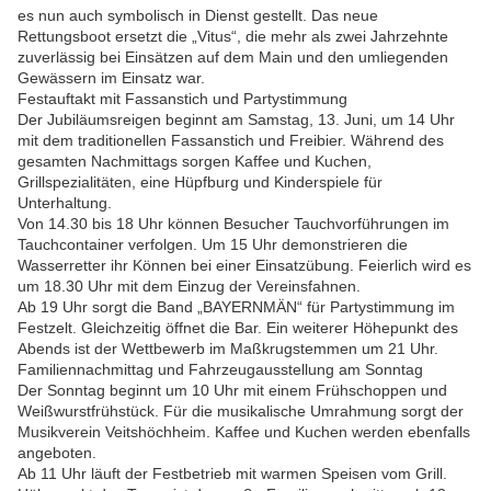
es nun auch symbolisch in Dienst gestellt. Das neue
Rettungsboot ersetzt die „Vitus“, die mehr als zwei Jahrzehnte
zuverlässig bei Einsätzen auf dem Main und den umliegenden
Gewässern im Einsatz war.
Festauftakt mit Fassanstich und Partystimmung
Der Jubiläumsreigen beginnt am Samstag, 13. Juni, um 14 Uhr
mit dem traditionellen Fassanstich und Freibier. Während des
gesamten Nachmittags sorgen Kaffee und Kuchen,
Grillspezialitäten, eine Hüpfburg und Kinderspiele für
Unterhaltung.
Von 14.30 bis 18 Uhr können Besucher Tauchvorführungen im
Tauchcontainer verfolgen. Um 15 Uhr demonstrieren die
Wasserretter ihr Können bei einer Einsatzübung. Feierlich wird es
um 18.30 Uhr mit dem Einzug der Vereinsfahnen.
Ab 19 Uhr sorgt die Band „BAYERNMÄN“ für Partystimmung im
Festzelt. Gleichzeitig öffnet die Bar. Ein weiterer Höhepunkt des
Abends ist der Wettbewerb im Maßkrugstemmen um 21 Uhr.
Familiennachmittag und Fahrzeugausstellung am Sonntag
Der Sonntag beginnt um 10 Uhr mit einem Frühschoppen und
Weißwurstfrühstück. Für die musikalische Umrahmung sorgt der
Musikverein Veitshöchheim. Kaffee und Kuchen werden ebenfalls
angeboten.
Ab 11 Uhr läuft der Festbetrieb mit warmen Speisen vom Grill.