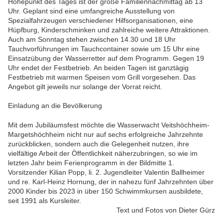
Höhepunkt des Tages ist der große Familiennachmittag ab 13
Uhr. Geplant sind eine umfangreiche Ausstellung von
Spezialfahrzeugen verschiedener Hilfsorganisationen, eine
Hüpfburg, Kinderschminken und zahlreiche weitere Attraktionen.
Auch am Sonntag stehen zwischen 14.30 und 18 Uhr
Tauchvorführungen im Tauchcontainer sowie um 15 Uhr eine
Einsatzübung der Wasserretter auf dem Programm. Gegen 19
Uhr endet der Festbetrieb. An beiden Tagen ist ganztägig
Festbetrieb mit warmen Speisen vom Grill vorgesehen. Das
Angebot gilt jeweils nur solange der Vorrat reicht.
Einladung an die Bevölkerung
Mit dem Jubiläumsfest möchte die Wasserwacht Veitshöchheim-
Margetshöchheim nicht nur auf sechs erfolgreiche Jahrzehnte
zurückblicken, sondern auch die Gelegenheit nutzen, ihre
vielfältige Arbeit der Öffentlichkeit näherzubringe
n, so wie im
letzten Jahr beim Ferienprogramm in der Bildmitte 1.
Vorsitzender Kilian Popp, li. 2. Jugendleiter Valentin Ballheimer
und re. Karl-Heinz Hornung, der in nahezu fünf Jahrzehnten über
2000 Kinder bis 2023 in über 150 Schwimmkursen ausbildete,
seit 1991 als Kursleiter.
Text und Fotos von Dieter Gürz