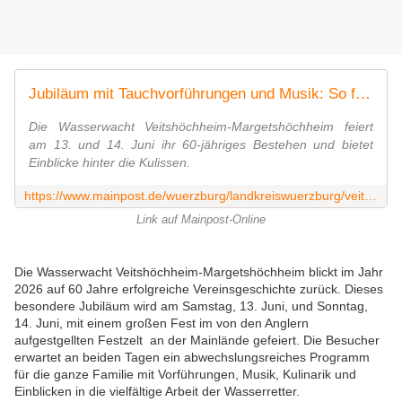
Jubiläum mit Tauchvorführungen und Musik: So feiert die Wasserwacht ihre Geschichte
Die Wasserwacht Veitshöchheim-Margetshöchheim feiert
am 13. und 14. Juni ihr 60-jähriges Bestehen und bietet
Einblicke hinter die Kulissen.
https://www.mainpost.de/wuerzburg/landkreiswuerzburg/veitshoechheim-margetshoechheim-jubilaeum-mit-tauchvorfuehrungen-und-musik-so-feiert-die-wasserwacht-ihre-geschichte-114379052
Link auf Mainpost-Online
Die Wasserwacht Veitshöchheim-Margetshöchheim blickt im Jahr
2026 auf 60 Jahre erfolgreiche Vereinsgeschichte zurück. Dieses
besondere Jubiläum wird am Samstag, 13. Juni, und Sonntag,
14. Juni, mit einem großen Fest im von den Anglern
aufgestgellten Festzelt an der Mainlände gefeiert. Die Besucher
erwartet an beiden Tagen ein abwechslungsreiches Programm
für die ganze Familie mit Vorführungen, Musik, Kulinarik und
Einblicken in die vielfältige Arbeit der Wasserretter.