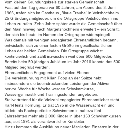
Vom kleinen Gründungskreis zur starken Gemeinschaft
Fast auf den Tag genau vor 60 Jahren, am Abend des 3. Juni
1966, trafen sich im Gasthaus „Blaue Traube“ in Veitshöchheim
25 Gründungsmitglieder, um die Ortsgruppe Veitshöchheim ins
Leben zu rufen. Zehn Jahre später wurde die Gemeinschaft über
den Main hinweg nach Margetshöchheim erweitert – ein Schritt,
der sich bis heute im Namen der Ortsgruppe widerspiegelt.
Was damals mit wenigen engagierten Ehrenamtlichen begann,
entwickelte sich zu einer festen Größe im gesellschaftlichen
Leben der beiden Gemeinden. Die Ortsgruppe wächst
kontinuierlich und zählt inzwischen weit über 600 Mitglieder.
Bereits beim 50-jährigen Jubiläum im Jahr 2016 konnte das 500.
Mitglied begrüßt werden.
Ehrenamtliches Engagement auf vielen Ebenen
Die Vereinsführung mit Kilian Popp an der Spitze hebt
insbesondere die beeindruckenden Leistungen der Aktiven
hervor. Woche für Woche werden Schwimmkurse,
Wassergymnastik und Trainingsstunden angeboten.
Stellvertretend für die Vielzahl engagierter Ehrenamtlicher steht
Karl-Heinz Hornung. Er trat 1975 in die Wasserwacht ein und
bildete als Fachsportleiter Schwimmen in nahezu fünf
Jahrzehnten mehr als 2.000 Kinder in über 150 Schwimmkursen
aus, seit 1991 als verantwortlicher Kursleiter.
Hinzu kommen die Ausbildung neuer Mitglieder, Einsätze in der