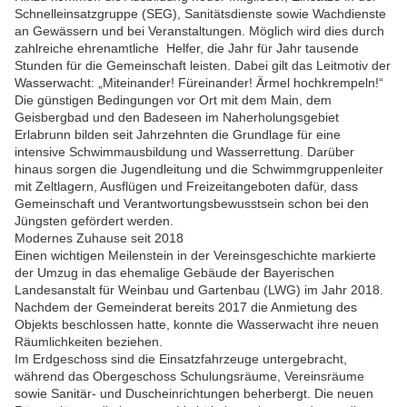
Schnelleinsatzgruppe (SEG), Sanitätsdienste sowie Wachdienste
an Gewässern und bei Veranstaltungen. Möglich wird dies durch
zahlreiche ehrenamtliche Helfer, die Jahr für Jahr tausende
Stunden für die Gemeinschaft leisten. Dabei gilt das Leitmotiv der
Wasserwacht: „Miteinander! Füreinander! Ärmel hochkrempeln!“
Die günstigen Bedingungen vor Ort mit dem Main, dem
Geisbergbad und den Badeseen im Naherholungsgebiet
Erlabrunn bilden seit Jahrzehnten die Grundlage für eine
intensive Schwimmausbildung und Wasserrettung. Darüber
hinaus sorgen die Jugendleitung und die Schwimmgruppenleiter
mit Zeltlagern, Ausflügen und Freizeitangeboten dafür, dass
Gemeinschaft und Verantwortungsbewusstsein schon bei den
Jüngsten gefördert werden.
Modernes Zuhause seit 2018
Einen wichtigen Meilenstein in der Vereinsgeschichte markierte
der Umzug in das ehemalige Gebäude der Bayerischen
Landesanstalt für Weinbau und Gartenbau (LWG) im Jahr 2018.
Nachdem der Gemeinderat bereits 2017 die Anmietung des
Objekts beschlossen hatte, konnte die Wasserwacht ihre neuen
Räumlichkeiten beziehen.
Im Erdgeschoss sind die Einsatzfahrzeuge untergebracht,
während das Obergeschoss Schulungsräume, Vereinsräume
sowie Sanitär- und Duscheinrichtungen beherbergt. Die neuen