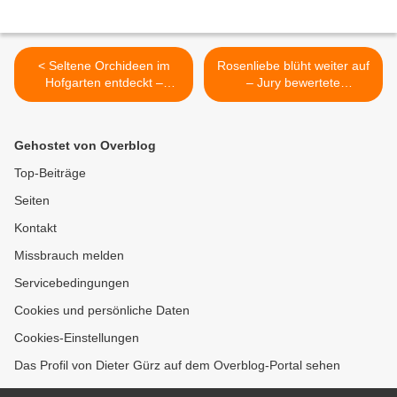
< Seltene Orchideen im
Rosenliebe blüht weiter auf
Hofgarten entdeckt –
– Jury bewertete
93jähriger Josef Frank
Veitshöchheims schönste
sorgt sich um ihren Schutz
Rosengärten >
Gehostet von Overblog
Top-Beiträge
Seiten
Kontakt
Missbrauch melden
Servicebedingungen
Cookies und persönliche Daten
Cookies-Einstellungen
Das Profil von Dieter Gürz auf dem Overblog-Portal sehen