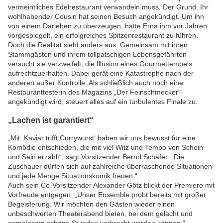
vermeintliches Edelrestaurant verwandeln muss. Der Grund: Ihr
wohlhabender Cousin hat seinen Besuch angekündigt. Um ihn
von einem Darlehen zu überzeugen, hatte Erna ihm vor Jahren
vorgespiegelt, ein erfolgreiches Spitzenrestaurant zu führen.
Doch die Realität sieht anders aus. Gemeinsam mit ihren
Stammgästen und ihrem tollpatschigen Lebensgefährten
versucht sie verzweifelt, die Illusion eines Gourmettempels
aufrechtzuerhalten. Dabei gerät eine Katastrophe nach der
anderen außer Kontrolle. Als schließlich auch noch eine
Restauranttesterin des Magazins „Der Feinschmecker“
angekündigt wird, steuert alles auf ein turbulentes Finale zu.
„Lachen ist garantiert“
„Mit ,Kaviar trifft Currywurst‘ haben wir uns bewusst für eine
Komödie entschieden, die mit viel Witz und Tempo von Schein
und Sein erzählt“, sagt Vorsitzender Bernd Schäfer. „Die
Zuschauer dürfen sich auf zahlreiche überraschende Situationen
und jede Menge Situationskomik freuen.“
Auch sein Co-Vorsitzender Alexander Götz blickt der Premiere mit
Vorfreude entgegen: „Unser Ensemble probt bereits mit großer
Begeisterung. Wir möchten den Gästen wieder einen
unbeschwerten Theaterabend bieten, bei dem gelacht und