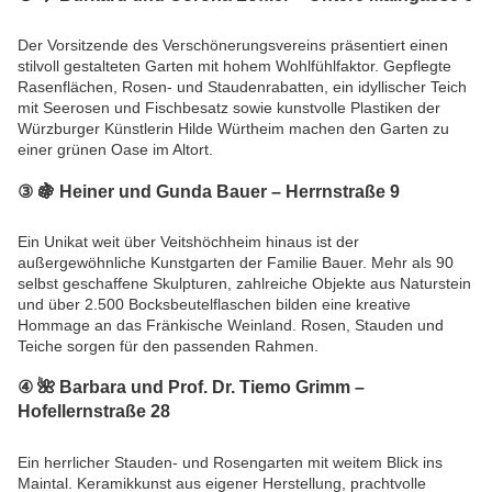
Der Vorsitzende des Verschönerungsvereins präsentiert einen
stilvoll gestalteten Garten mit hohem Wohlfühlfaktor. Gepflegte
Rasenflächen, Rosen- und Staudenrabatten, ein idyllischer Teich
mit Seerosen und Fischbesatz sowie kunstvolle Plastiken der
Würzburger Künstlerin Hilde Würtheim machen den Garten zu
einer grünen Oase im Altort.
③ 🍇
Heiner und Gunda Bauer – Herrnstraße 9
Ein Unikat weit über Veitshöchheim hinaus ist der
außergewöhnliche Kunstgarten der Familie Bauer. Mehr als 90
selbst geschaffene Skulpturen, zahlreiche Objekte aus Naturstein
und über 2.500 Bocksbeutelflaschen bilden eine kreative
Hommage an das Fränkische Weinland. Rosen, Stauden und
Teiche sorgen für den passenden Rahmen.
④ 🌺
Barbara und Prof. Dr. Tiemo Grimm –
Hofellernstraße 28
Ein herrlicher Stauden- und Rosengarten mit weitem Blick ins
Maintal. Keramikkunst aus eigener Herstellung, prachtvolle