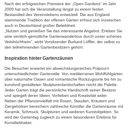
Nach der erfolgreichen Premiere der „Open Gardens“ im Jahr
2009 hat sich die Veranstaltung längst zu einem festen
Bestandteil des Vereinslebens entwickelt. Die aus England
stammende Tradition der offenen Gärten erfreut sich inzwischen
auch in Deutschland großer Beliebtheit.
„Nutzen und genießen Sie das interessante Angebot. Erleben Sie
eine sinnlich-gemütliche Gartenwandertour durch unser schönes
Veitshöchheim“, wirbt Vorsitzender Burkard Löffler, der selbst zu
den teilnehmenden Gartenbesitzern gehört.
Inspiration hinter Gartenzäunen
Die Besucher erwartet ein abwechslungsreiches Potpourri
unterschiedlichster Gartenstile. Von mediterranen Wohlfühlgärten
über naturnahe Oasen und romantische Rückzugsorte bis hin zu
kunstvoll gestalteten Skulpturenlandschaften reicht die Palette.
Jeder Garten trägt die persönliche Handschrift seiner Besitzer
und spiegelt deren Ideen, Vorlieben und Kreativität wider.
Neben der Pflanzenvielfalt mit Rosen, Stauden, Kräutern und
Ziergehölzen bereichern zahlreiche Künstler die Gartenräume mit
Keramik, Schmuck, Skulpturen und weiteren Kunstobjekten. So
wird der Gartentag zugleich zu einem besonderen Erlebnis für
Kunstliebhaber.