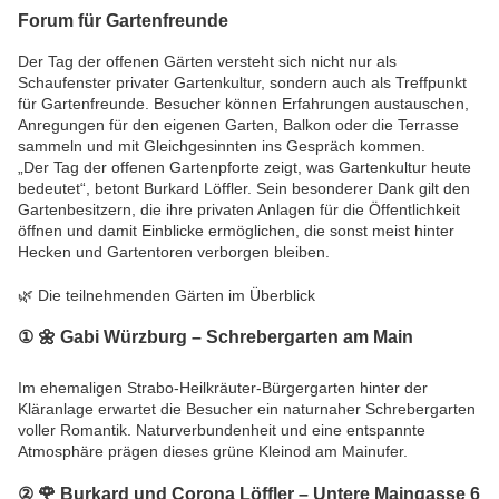
Forum für Gartenfreunde
Der Tag der offenen Gärten versteht sich nicht nur als
Schaufenster privater Gartenkultur, sondern auch als Treffpunkt
für Gartenfreunde. Besucher können Erfahrungen austauschen,
Anregungen für den eigenen Garten, Balkon oder die Terrasse
sammeln und mit Gleichgesinnten ins Gespräch kommen.
„Der Tag der offenen Gartenpforte zeigt, was Gartenkultur heute
bedeutet“, betont Burkard Löffler. Sein besonderer Dank gilt den
Gartenbesitzern, die ihre privaten Anlagen für die Öffentlichkeit
öffnen und damit Einblicke ermöglichen, die sonst meist hinter
Hecken und Gartentoren verborgen bleiben.
🌿 Die teilnehmenden Gärten im Überblick
① 🌼
Gabi Würzburg – Schrebergarten am Main
Im ehemaligen Strabo-Heilkräuter-Bürgergarten hinter der
Kläranlage erwartet die Besucher ein naturnaher Schrebergarten
voller Romantik. Naturverbundenheit und eine entspannte
Atmosphäre prägen dieses grüne Kleinod am Mainufer.
② 🌹
Burkard und Corona Löffler – Untere Maingasse 6