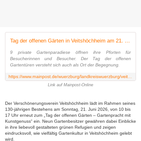
Tag der offenen Gärten in Veitshöchheim am 21. Juni 2026: Gartenpracht trifft Kunst in diesen 9 Gärten
9 private Gartenparadiese öffnen ihre Pforten für
Besucherinnen und Besucher. Der Tag der offenen
Gartentüren versteht sich auch als Ort der Begegnung.
https://www.mainpost.de/wuerzburg/landkreiswuerzburg/veitshoechheim-tag-der-offenen-gaerten-in-veitshoechheim-am-21-juni-2026-gartenpracht-trifft-kunst-in-diesen-9-gaerten-114452692
Link auf Mainpost-Online
Der Verschönerungsverein Veitshöchheim lädt im Rahmen seines
130-jährigen Bestehens am Sonntag, 21. Juni 2026, von 10 bis
17 Uhr erneut zum „Tag der offenen Gärten – Gartenpracht mit
Kunstgenuss“ ein. Neun Gartenbesitzer gewähren dabei Einblicke
in ihre liebevoll gestalteten grünen Refugien und zeigen
eindrucksvoll, wie vielfältig Gartenkultur in Veitshöchheim gelebt
wird.