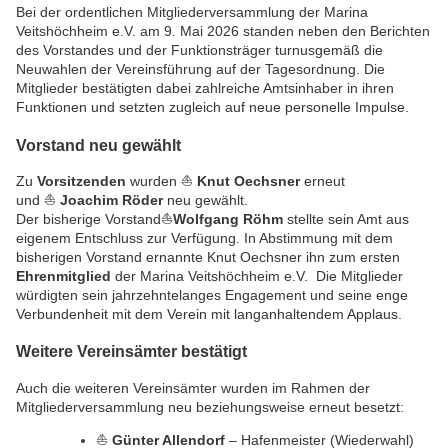
Bei der ordentlichen Mitgliederversammlung der
Marina
Veitshöchheim e.V.
am 9. Mai 2026 standen neben den Berichten
des Vorstandes und der Funktionsträger turnusgemäß die
Neuwahlen der Vereinsführung auf der Tagesordnung. Die
Mitglieder bestätigten dabei zahlreiche Amtsinhaber in ihren
Funktionen und setzten zugleich auf neue personelle Impulse.
Vorstand neu gewählt
Zu
Vorsitzenden
wurden ⛵
Knut Oechsner
erneut
und ⛵
Joachim Röder
neu gewählt.
Der bisherige Vorstand⛵
Wolfgang Röhm
stellte sein Amt aus
eigenem Entschluss zur Verfügung. In Abstimmung mit dem
bisherigen Vorstand ernannte Knut Oechsner ihn zum ersten
Ehrenmitglied
der Marina Veitshöchheim e.V. Die Mitglieder
würdigten sein jahrzehntelanges Engagement und seine enge
Verbundenheit mit dem Verein mit langanhaltendem Applaus.
Weitere Vereinsämter bestätigt
Auch die weiteren Vereinsämter wurden im Rahmen der
Mitgliederversammlung neu beziehungsweise erneut besetzt:
⛵
Günter Allendorf
– Hafenmeister (Wiederwahl)