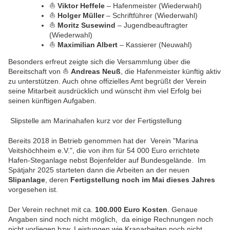
⛵
Viktor Heffele
– Hafenmeister (Wiederwahl)
⛵
Holger Müller
– Schriftführer (Wiederwahl)
⛵
Moritz Susewind
– Jugendbeauftragter
(Wiederwahl)
⛵
Maximilian Albert
– Kassierer (Neuwahl)
Besonders erfreut zeigte sich die Versammlung über die
Bereitschaft von ⛵
Andreas Neuß
, die Hafenmeister künftig aktiv
zu unterstützen. Auch ohne offizielles Amt begrüßt der Verein
seine Mitarbeit ausdrücklich und wünscht ihm viel Erfolg bei
seinen künftigen Aufgaben.
Slipstelle am Marinahafen kurz vor der Fertigstellung
Bereits 2018 in Betrieb genommen hat der Verein "Marina
Veitshöchheim e.V.", die von ihm für 54 000 Euro errichtete
Hafen-Steganlage nebst Bojenfelder auf Bundesgelände. Im
Spätjahr 2025 starteten dann die Arbeiten an der neuen
Slipanlage
, deren
Fertigstellung noch im Mai dieses Jahres
vorgesehen ist.
Der Verein rechnet mit ca.
100.000 Euro Kosten
. Genaue
Angaben sind noch nicht möglich, da einige Rechnungen noch
nicht vorliegen bzw. Leistungen wie Kranarbeiten noch nicht