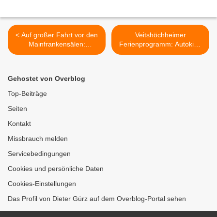
< Auf großer Fahrt vor den
Veitshöchheimer
Mainfrankensälen:
Ferienprogramm: Autokino
Strahlendes Sommerwetter,
der VCC-Jugendleitung war
Motorboote und jede
für 33 Kinder ein tolles
Menge Spaß – die
Erlebnis >
Gehostet von Overblog
Wasserwacht
Veitshöchheim machte
Top-Beiträge
Ferienwünsche wahr.
Seiten
Kontakt
Missbrauch melden
Servicebedingungen
Cookies und persönliche Daten
Cookies-Einstellungen
Das Profil von Dieter Gürz auf dem Overblog-Portal sehen