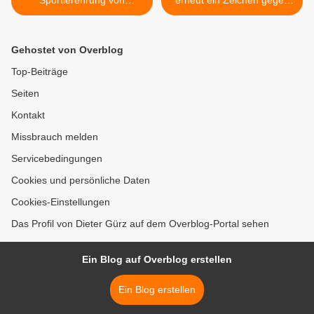
Sportlerehrung von
erneut ein Zeichen gegen
Gemeinde, Turngemeinde
die Wegwerfgesellschaft -
und Sportverein in den
Großer Andrang beim 17.
Mainfrankensälen standen
Repair-Café - Über zwei
Gehostet von Overblog
elf Mannschaften und 23
Drittel Reparaturen waren
Einzelpersonen im
erfolgreich >
Top-Beiträge
Rampenlicht
Seiten
Kontakt
Missbrauch melden
Servicebedingungen
Cookies und persönliche Daten
Cookies-Einstellungen
Das Profil von Dieter Gürz auf dem Overblog-Portal sehen
Ein Blog auf Overblog erstellen
Ein Blog erstellen