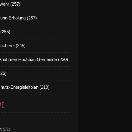
wehr (257)
t und Erholung (257)
(255)
Bücherei (245)
nahmen Hochbau Gemeinde (230)
226)
hutz-Energieleitplan (219)
VE
t
(31)