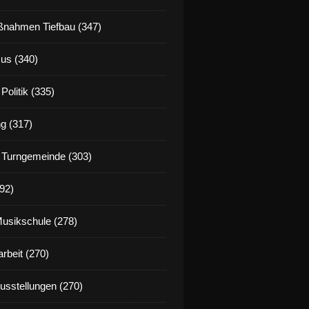
nahmen Tiefbau (347)
us (340)
Politik (335)
g (317)
 Turngemeinde (303)
92)
Musikschule (278)
rbeit (270)
Ausstellungen (270)