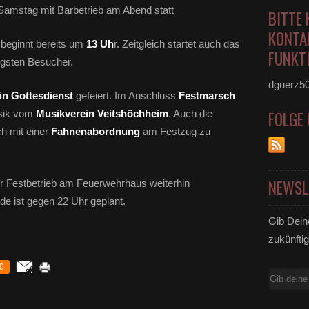
amstag mit Barbetrieb am Abend statt
BITTE 
KONTA
beginnt bereits um
13 Uh
r. Zeitgleich startet auch das
FUNKTI
üngsten Besucher.
dguerz5
in Gottesdienst
gefeiert. Im Anschluss
Festmarsch
sik vom
Musikverein Veitshöchheim
. Auch die
FOLGE
ch mit einer
Fahnenabordnung
am Festzug zu
NEWSL
r Festbetrieb am Feuerwehrhaus weiterhin
e ist gegen 22 Uhr geplant.
Gib Dein
zukünftig
0
E-
Mail