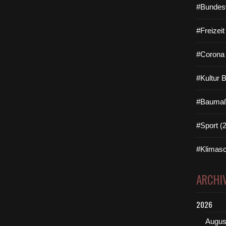
#Bundes
#Freizei
#Corona 
#Kultur 
#Baumaß
#Sport (
#Klimasc
ARCHI
2026
Augus