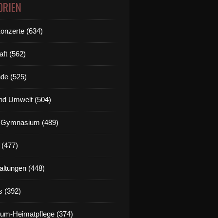
ORIEN
Konzerte (634)
aft (562)
de (525)
nd Umwelt (504)
g Gymnasium (489)
 (477)
altungen (448)
s (392)
um-Heimatpflege (374)