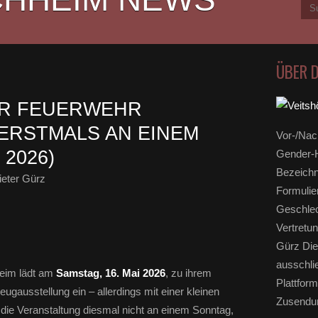
ÜBER 
ER FEUERWEHR
ERSTMALS AN EINEM
Vor-/Nac
 2026)
Gender-H
Bezeichn
eter Gürz
Formulie
Geschlec
Vertretun
Gürz Die
ausschli
heim lädt am
Samstag, 16. Mai 2026
, zu ihrem
Plattform
eugausstellung ein – allerdings mit einer kleinen
Zusendun
 die Veranstaltung diesmal nicht an einem Sonntag,