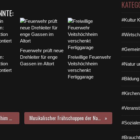
KATEG
NNTE:
#Kultur 
#Wirtsch
#Gemein
Feuerwehr prüft neue
m:
Drehleiter für enge
Freiwillige Feuerwehr
tion
Gassen im Altort
Veitshöchheim
#Natur u
ntiert
verschenkt
Fertiggarage
#Bildun
#Kirchen
#Veranst
Knut Oechsner steht nun mit Joachim Röder der Marina Veitshöchheim vor - Slipstelle kurz vor der Fertigstellung
Musikalischer Frühschoppen der NaturFreunde ohne Musik, aber trotzdem nicht ganz ins Wasser gefallen
#Soziale
#Braucht