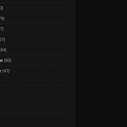
0)
74)
7)
57)
(64)
ar
(60)
r
(47)