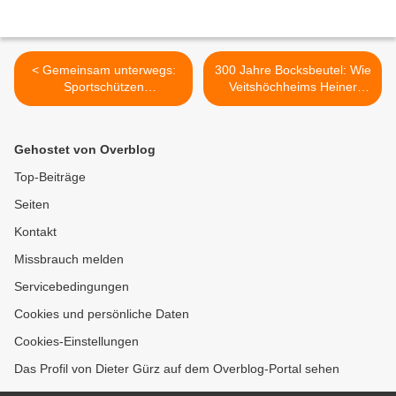
< Gemeinsam unterwegs:
300 Jahre Bocksbeutel: Wie
Sportschützen
Veitshöchheims Heiner
Veitshöchheim erleben
Bauer einer fränkischen
abwechslungsreichen Tag
Ikone ein Denkmal setzt >
in Karlstadt
Gehostet von Overblog
Top-Beiträge
Seiten
Kontakt
Missbrauch melden
Servicebedingungen
Cookies und persönliche Daten
Cookies-Einstellungen
Das Profil von Dieter Gürz auf dem Overblog-Portal sehen