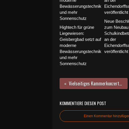
Neue Beschl
Hightech für grüne
zum Neubau 
Liegewiesen:
Schulkindbet
Geisbergbad setzt auf
an der
moderne
Eichendorffs
Bewässerungstechnik
veröffentlicht
und mehr
Sonnenschutz
Vielseitiges Kammerkonzert am Gymnasium Veitshöchheim begeistert Publikum
KOMMENTIERE DIESEN POST
Einen Kommentar hinzufüge