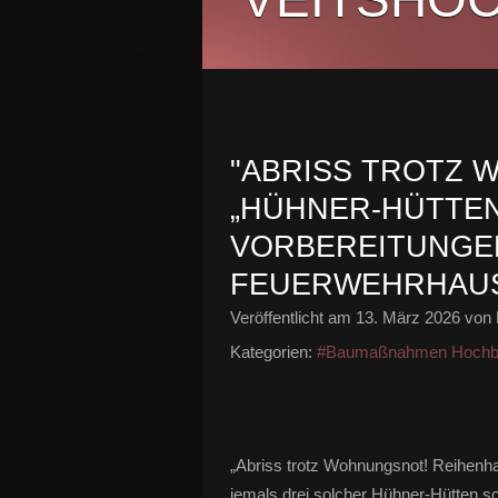
"ABRISS TROTZ 
„HÜHNER-HÜTTEN
VORBEREITUNGE
FEUERWEHRHAUS
Veröffentlicht am
13. März 2026
von 
Kategorien:
#Baumaßnahmen Hochb
„Abriss trotz Wohnungsnot! Reihenha
jemals drei solcher Hühner-Hütten s