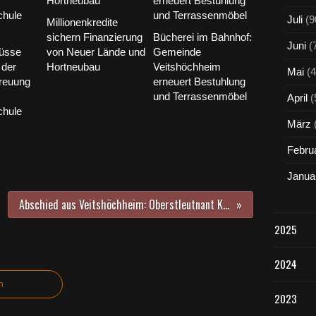
Juli
(9
Millionenkredite
sichern Finanzierung
Bücherei im Bahnhof:
Juni
(
üsse
von Neuer Lände und
Gemeinde
der
Hortneubau
Veitshöchheim
Mai
(4
reuung
erneuert Bestuhlung
und Terrassenmöbel
April
(
chule
März
Febru
Janua
Abschied aus Veitshöchheim: Oberstleutnant Karsten Dyba verlässt die Pressestelle der 10. Panzerdivision in Richtung Litauen
2025
2024
n
2023