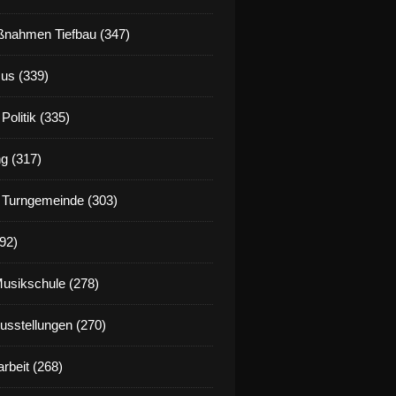
nahmen Tiefbau (347)
us (339)
Politik (335)
g (317)
 Turngemeinde (303)
92)
Musikschule (278)
Ausstellungen (270)
rbeit (268)