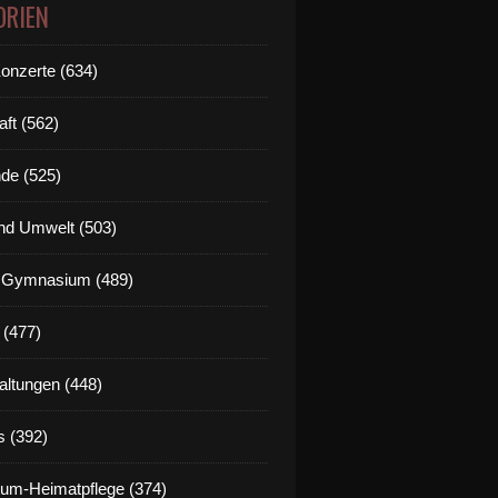
ORIEN
Konzerte (634)
aft (562)
de (525)
nd Umwelt (503)
g Gymnasium (489)
 (477)
altungen (448)
s (392)
um-Heimatpflege (374)