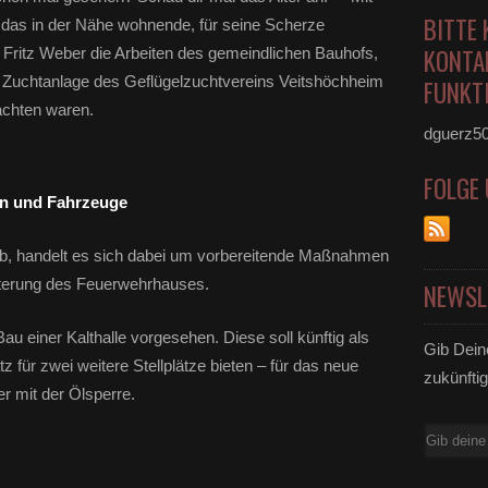
BITTE 
das in der Nähe wohnende, für seine Scherze
KONTA
Fritz Weber die Arbeiten des gemeindlichen Bauhofs,
r Zuchtanlage des Geflügelzuchtvereins Veitshöchheim
FUNKTI
chten waren.
dguerz5
FOLGE
en und Fahrzeuge
b, handelt es sich dabei um vorbereitende Maßnahmen
iterung des Feuerwehrhauses.
NEWSL
au einer Kalthalle vorgesehen. Diese soll künftig als
Gib Dein
 für zwei weitere Stellplätze bieten – für das neue
zukünftig
r mit der Ölsperre.
E-
Mail