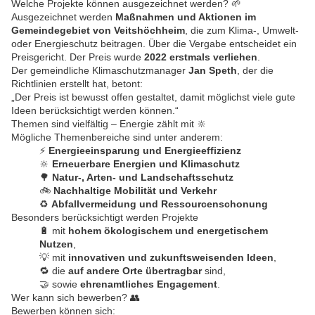
Welche Projekte können ausgezeichnet werden? 🌱
Ausgezeichnet werden
Maßnahmen und Aktionen im
Gemeindegebiet von Veitshöchheim
, die zum Klima-, Umwelt-
oder Energieschutz beitragen. Über die Vergabe entscheidet ein
Preisgericht. Der Preis wurde
2022 erstmals verliehen
.
Der gemeindliche Klimaschutzmanager
Jan Speth
, der die
Richtlinien erstellt hat, betont:
„Der Preis ist bewusst offen gestaltet, damit möglichst viele gute
Ideen berücksichtigt werden können.“
Themen sind vielfältig – Energie zählt mit 🔆
Mögliche Themenbereiche sind unter anderem:
⚡
Energieeinsparung und Energieeffizienz
🔆
Erneuerbare Energien und Klimaschutz
🌳
Natur-, Arten- und Landschaftsschutz
🚲
Nachhaltige Mobilität und Verkehr
♻️
Abfallvermeidung und Ressourcenschonung
Besonders berücksichtigt werden Projekte
🔋 mit
hohem ökologischem und energetischem
Nutzen
,
💡 mit
innovativen und zukunftsweisenden Ideen
,
🔁 die
auf andere Orte übertragbar
sind,
🤝 sowie
ehrenamtliches Engagement
.
Wer kann sich bewerben? 👥
Bewerben können sich: