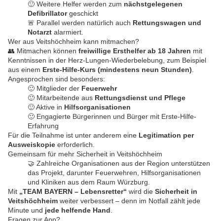
🙂 Weitere Helfer werden zum
nächstgelegenen
Defibrillator
geschickt
🚨 Parallel werden natürlich auch
Rettungswagen und
Notarzt
alarmiert.
Wer aus Veitshöchheim kann mitmachen?
👥 Mitmachen können
freiwillige Ersthelfer ab 18 Jahren
mit
Kenntnissen in der Herz-Lungen-Wiederbelebung, zum Beispiel
aus einem
Erste-Hilfe-Kurs (mindestens neun Stunden)
.
Angesprochen sind besonders:
🙂 Mitglieder der
Feuerwehr
🙂 Mitarbeitende aus
Rettungsdienst und Pflege
🙂 Aktive in
Hilfsorganisationen
🙂 Engagierte Bürgerinnen und Bürger mit Erste-Hilfe-
Erfahrung
Für die Teilnahme ist unter anderem eine
Legitimation per
Ausweiskopie
erforderlich.
Gemeinsam für mehr Sicherheit in Veitshöchheim
🤝 Zahlreiche Organisationen aus der Region unterstützen
das Projekt, darunter Feuerwehren, Hilfsorganisationen
und Kliniken aus dem Raum Würzburg.
Mit
„TEAM BAYERN – Lebensretter“
wird die
Sicherheit in
Veitshöchheim
weiter verbessert – denn im Notfall zählt jede
Minute und
jede helfende Hand
.
Fragen zur App?