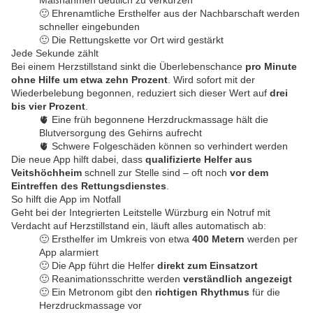
Maßnahmen deutlich zu verkürzen
🙂 Ehrenamtliche Ersthelfer aus der Nachbarschaft werden
schneller eingebunden
🙂 Die Rettungskette vor Ort wird gestärkt
Jede Sekunde zählt
Bei einem Herzstillstand sinkt die Überlebenschance
pro Minute
ohne Hilfe um etwa zehn Prozent
. Wird sofort mit der
Wiederbelebung begonnen, reduziert sich dieser Wert auf
drei
bis vier Prozent
.
🫀 Eine früh begonnene Herzdruckmassage hält die
Blutversorgung des Gehirns aufrecht
🫀 Schwere Folgeschäden können so verhindert werden
Die neue App hilft dabei, dass
qualifizierte Helfer aus
Veitshöchheim
schnell zur Stelle sind – oft noch
vor dem
Eintreffen des Rettungsdienstes
.
So hilft die App im Notfall
Geht bei der Integrierten Leitstelle Würzburg ein Notruf mit
Verdacht auf Herzstillstand ein, läuft alles automatisch ab:
🙂 Ersthelfer im Umkreis von etwa
400 Metern
werden per
App alarmiert
🙂 Die App führt die Helfer
direkt zum Einsatzort
🙂 Reanimationsschritte werden
verständlich angezeigt
🙂 Ein Metronom gibt den
richtigen Rhythmus
für die
Herzdruckmassage vor