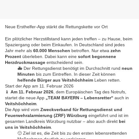
Neue Ersthelfer-App stärkt die Rettungskette vor Ort
Ein plötzlicher Herzstillstand kann jeden treffen – zu Hause, beim
Spaziergang oder beim Einkaufen. In Deutschland sind jedes
Jahr mehr als
60.000 Menschen
betroffen. Nur etwa
zehn
Prozent
überleben. Dabei kann eine
sofort begonnene
Herzdruckmassage
entscheidend sein.
🚑 Der Rettungsdienst benötigt im Durchschnitt rund
neun
Minuten
bis zum Eintreffen. In dieser Zeit können
helfende Bürger aus Veitshöchheim
Leben retten.
Start der App am 11. Februar 2026
📱
Am 11. Februar 2026
, dem Europäischen Tag des Notrufs,
startet die neue App
„TEAM BAYERN – Lebensretter“
auch in
Veitshöchheim
.
Die App wird vom
Zweckverband für Rettungsdienst und
Feuerwehralarmierung (ZRF) Würzburg
eingeführt und ist im
gesamten Landkreis Würzburg nutzbar – also auch direkt
bei
uns in Veitshöchheim
.
🙂 Ziel ist es, die Zeit bis zu den ersten lebensrettenden