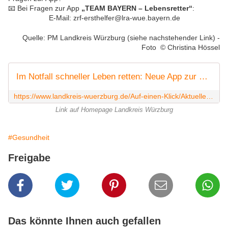
📧 Bei Fragen zur App
„TEAM BAYERN – Lebensretter“
:
E-Mail:
zrf-ersthelfer@lra-wue.bayern.de
Quelle: PM Landkreis Würzburg (siehe nachstehender Link) -
Foto © Christina Hössel
Im Notfall schneller Leben retten: Neue App zur Ersthelferalarmierung stärkt die Rettungskette
https://www.landkreis-wuerzburg.de/Auf-einen-Klick/Aktuelles/Im-Notfall-schneller-Leben-retten-Neue-App-zur-Ersthelferalarmierung-st%C3%A4rkt-die-Rettungskette.php?object=tx,2680.5.1&ModID=7&FID=2680.47039.1&NavID=2680.230&La=1
Link auf Homepage Landkreis Würzburg
#Gesundheit
Freigabe
Das könnte Ihnen auch gefallen