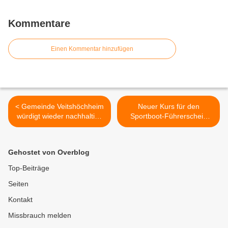
Kommentare
Einen Kommentar hinzufügen
< Gemeinde Veitshöchheim
Neuer Kurs für den
würdigt wieder nachhaltige
Sportboot-Führerschein
Klima- und
startet im März - Infoabend
Umweltschutzaktivitäten mit
am 10. Februar bei der
bis zu 5.000 Euro
Segelkameradschaft
Gehostet von Overblog
Maintal in
Margetshöchheim >
Top-Beiträge
Seiten
Kontakt
Missbrauch melden