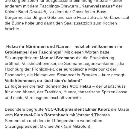
Sie sorgten sofort für ausgelassene Stimmung im Saal – unter
anderem mit dem Faschings-Ohrwurm
„Karnevalsmaus“
der
Kölner Band
Druckluft,
zu dem der Gassefetzer-Boss
Bürgermeister Jürgen Götz und seine Frau Julia als Vortänzer auf
die Bühne holte und damit den Saal zusätzlich zum Kochen
brachte.
„
Helau ihr Närrinnen und Narren – herzlich willkommen im
Großtempel des Faschings!
“ Mit diesen Worten hatte
Sitzungspräsident
Manuel Seemann
die die Prunksitzung
eröffnet. Veitshöchheim sei, so Seemann augenzwinkernd, „die
Hochburg der Fröhlichkeit, der europäische Mittelpunkt der
Fasenacht, die Heimat von
Fastnacht in Franken
– kurz gesagt:
Veitshöcheeee, so lässt sich’s leben!
“
Es folgte ein dreifach donnerndes
VCC Helau
– der Startschuss
für einen Abend, der Tradition, Humor, tänzerische Spitzenklasse
und echte Vereinsgemeinschaft vereinte.
Besonders begrüßte
VCC-Clubpräsident Elmar Knorz
die Gäste
vom
Karneval-Club Röttenbach
mit Vorstand Thomas
Semmelroth und dem in Thüngersheim wohnhaften
Sitzungspräsident Michael Ank (am Mikrofon).