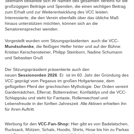
Seemann bedankte sich im Namen des gesamten Vereins für die
großzügigen Beiträge und Spenden, die einen wichtigen Beitrag
zum Erhalt und zur Weiterentwicklung des VCC leisten.
Interessierte, die den Verein ebenfalls über das übliche Maß
hinaus unterstützen möchten, können sich an die
Senatorensprecher wenden.
Vorgestellt wurden vom Sitzungspräsidenten auch die VCC-
Mundschenke
, die fleißigen Helfer hinter und auf der Bühne:
Kristian Kerschensteiner, Philipp Steinborn, Nadine Schumann
und Sebastian Gruß
Der Sitzungspräsident präsentierte auch den
neuen
Sessionorden 2026
. Er ist im 60. Jahr der Gründung des
VCC geprägt vom Pegasus im großen Hofgartensee, dem
geflügelten Pferd der griechischen Mythologie. Der Orden vereint
Gardemädchen, Elferrat, Büttenredner, Konfäddys und die VCC-
Schlappsäu und steht für Fantasie, Rollenwechsel und
Lebensfreude in der fünften Jahreszeit. Alle Aktiven erhielten ihn
für ihren Auftritt.
Werbung für den
VCC-Fan-Shop:
Hier gibt es von Badelatschen,
Rucksack, Mützen, Schals, Hoodis, Shirts, Hose bis hin zu Parkas