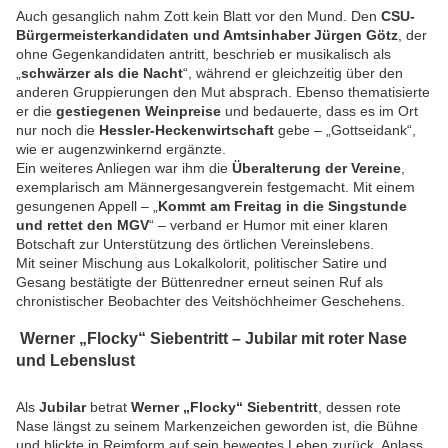
Auch gesanglich nahm Zott kein Blatt vor den Mund. Den
CSU-
Bürgermeisterkandidaten und Amtsinhaber Jürgen Götz
, der
ohne Gegenkandidaten antritt, beschrieb er musikalisch als
„
schwärzer als die Nacht
“, während er gleichzeitig über den
anderen Gruppierungen den Mut absprach. Ebenso thematisierte
er die
gestiegenen Weinpreise
und bedauerte, dass es im Ort
nur noch die
Hessler-Heckenwirtschaft
gebe – „Gottseidank“,
wie er augenzwinkernd ergänzte.
Ein weiteres Anliegen war ihm die
Überalterung der Vereine
,
exemplarisch am Männergesangverein festgemacht. Mit einem
gesungenen Appell – „
Kommt am Freitag in die Singstunde
und rettet den MGV
“ – verband er Humor mit einer klaren
Botschaft zur Unterstützung des örtlichen Vereinslebens.
Mit seiner Mischung aus Lokalkolorit, politischer Satire und
Gesang bestätigte der Büttenredner erneut seinen Ruf als
chronistischer Beobachter des Veitshöchheimer Geschehens.
Werner „Flocky“ Siebentritt – Jubilar mit roter Nase
und Lebenslust
Als
Jubilar
betrat
Werner „Flocky“ Siebentritt
, dessen rote
Nase längst zu seinem Markenzeichen geworden ist, die Bühne
und blickte in Reimform auf sein bewegtes Leben zurück. Anlass