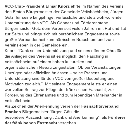
VCC-Club-Präsident Elmar Knor
z ehrte im Namen des Vereins
den Ersten Bürgermeister der Gemeinde Veitshöchheim, Jürgen
Götz, für seine langjährige, verlässliche und stets wohlwollende
Unterstützung des VCC. Als Gönner und Förderer stehe
Bürgermeister Götz dem Verein seit vielen Jahren mit Rat und Tat
zur Seite und bringe sich mit persönlichem Engagement sowie
großer Verbundenheit zum närrischen Brauchtum und zum
Vereinsleben in der Gemeinde ein.
Knorz: "Dank seiner Unterstützung und seines offenen Ohrs für
die Anliegen des Vereins ist es möglich, den Fasching in
Veitshöchheim auf einem hohen kulturellen und
organisatorischen Niveau zu gestalten. Ob bei Veranstaltungen,
Umzügen oder offiziellen Anlässen – seine Präsenz und
Unterstützung sind für den VCC von großer Bedeutung und
Motivation zugleich." Mit seinem Engagement leiste er einen
wertvollen Beitrag zur Pflege der fränkischen Fasnacht, zur
Förderung des Ehrenamtes und zum lebendigen Miteinander in
Veitshöchheim.
Als Zeichen der Anerkennung verlieh der
Fasnachtsverband
Franken
Bürgermeister Jürgen Götz die
besondere Auszeichnung „Dank und Anerkennung“ als
Förderer
der fränkischen Fastnacht
vergeben.