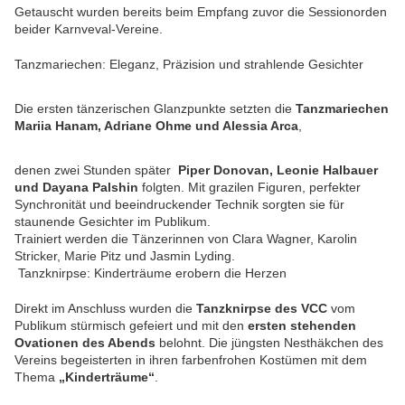
Getauscht wurden bereits beim Empfang zuvor die Sessionorden
beider Karnveval-Vereine.
Tanzmariechen: Eleganz, Präzision und strahlende Gesichter
Die ersten tänzerischen Glanzpunkte setzten die
Tanzmariechen
Mariia Hanam, Adriane Ohme und Alessia Arca
,
denen zwei Stunden später
Piper Donovan, Leonie Halbauer
und Dayana Palshin
folgten. Mit grazilen Figuren, perfekter
Synchronität und beeindruckender Technik sorgten sie für
staunende Gesichter im Publikum.
Trainiert werden die Tänzerinnen von Clara Wagner, Karolin
Stricker, Marie Pitz und Jasmin Lyding.
Tanzknirpse: Kinderträume erobern die Herzen
Direkt im Anschluss wurden die
Tanzknirpse des VCC
vom
Publikum stürmisch gefeiert und mit den
ersten stehenden
Ovationen des Abends
belohnt. Die jüngsten Nesthäkchen des
Vereins begeisterten in ihren farbenfrohen Kostümen mit dem
Thema
„Kinderträume“
.