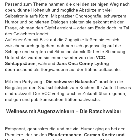
Passend zum Thema nahmen die drei den steinigen Weg nach
oben, dünne Höhenluft und mögliche Abstürze mit viel
Selbstironie aufs Korn. Mit präziser Choreografie, schwarzem
Humor und pointierten Dialogen spielten sie gekonnt mit der
Frage, ob man den Gipfel erreicht – oder am Ende doch im Tal
des Gelächters landet.
Auf einer Alm mit Blick auf die Zugspitze ließen sie es sich
zwischendurch gutgehen, nahmen sich gegenseitig auf die
Schippe und sorgten mit Situationskomik für beste Stimmung.
Unterstützt wurden sie immer wieder von den
VCC-
Schlappsäuen
, während
Jans Oma Conny Lyding
überraschend als Bergwanderin auf der Bühne auftauchte.
Mit dem Partysong
„Die schwarze Natascha“
brachten die
Bergsteiger den Saal schließlich zum Kochen. Ihr Auftritt bewies
eindrucksvoll: Der VCC verfügt auch in Zukunft über eigenen,
mutigen und publikumsnahen Büttennachwuchs.
Wellness mit Augenzwinkern – Die Ratschweiber
Entspannt, genussfreudig und mit viel Humor ging es bei der
Premiere der beiden
Plaudertaschen
Carmen Kneitz und