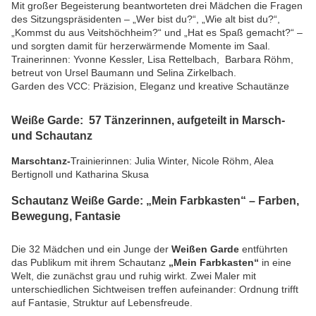
Mit großer Begeisterung beantworteten drei Mädchen die Fragen
des Sitzungspräsidenten – „Wer bist du?“, „Wie alt bist du?“,
„Kommst du aus Veitshöchheim?“ und „Hat es Spaß gemacht?“ –
und sorgten damit für herzerwärmende Momente im Saal.
Trainerinnen: Yvonne Kessler, Lisa Rettelbach, Barbara Röhm,
betreut von Ursel Baumann und Selina Zirkelbach.
Garden des VCC: Präzision, Eleganz und kreative Schautänze
Weiße Garde: 57 Tänzerinnen, aufgeteilt in Marsch-
und Schautanz
Marschtanz-
Trainierinnen: Julia Winter, Nicole Röhm, Alea
Bertignoll und Katharina Skusa
Schautanz Weiße Garde: „Mein Farbkasten“ – Farben,
Bewegung, Fantasie
Die 32 Mädchen und ein Junge der
Weißen Garde
entführten
das Publikum mit ihrem Schautanz
„Mein Farbkasten“
in eine
Welt, die zunächst grau und ruhig wirkt. Zwei Maler mit
unterschiedlichen Sichtweisen treffen aufeinander: Ordnung trifft
auf Fantasie, Struktur auf Lebensfreude.