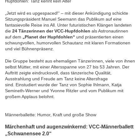
Hupfdohlen: Tanz kennt kein Alter
„Jetzt wird es upgespaced!“ – mit dieser Ankündigung schickte
Sitzungspräsident Manuel Seemann das Publikum auf eine
fantasievolle Reise ins All. Unter futuristischen Klängen landeten
die
24 Tänzerinnen der VCC-Hupfdohlen
als Astronautinnen
auf dem
„Planet der Hupfdohlen“
und präsentierten einen
schwungvollen, humorvollen Schautanz mit klaren Formationen
und viel Bühnenpräsenz.
Die Gruppe besteht aus ehemaligen Tänzerinnen, viele von ihnen
selbst Mütter, mit einer Altersspanne von 27 bis 53 Jahren. Der
Auftritt zeigte eindrucksvoll, dass tänzerische Qualität,
Ausstrahlung und Freude am Tanz keine Altersfrage
sind. Einstudiert wurde der Tanz von Sophie Ihlmann, Katja
Semineth-Werner und Yvonne Ritzler und vom Publikum mit
großem Applaus belohnt.
Männerballette: Humor, Kraft und große Show
Märchenhaft und augenzwinkernd: VCC-Männerballett
„Schwanensee 2.0“