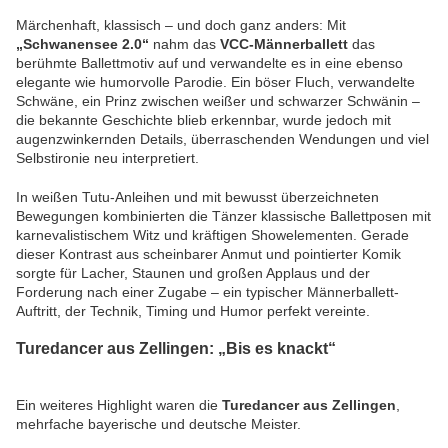
Märchenhaft, klassisch – und doch ganz anders: Mit
„Schwanensee 2.0“
nahm das
VCC-Männerballett
das
berühmte Ballettmotiv auf und verwandelte es in eine ebenso
elegante wie humorvolle Parodie. Ein böser Fluch, verwandelte
Schwäne, ein Prinz zwischen weißer und schwarzer Schwänin –
die bekannte Geschichte blieb erkennbar, wurde jedoch mit
augenzwinkernden Details, überraschenden Wendungen und viel
Selbstironie neu interpretiert.
In weißen Tutu-Anleihen und mit bewusst überzeichneten
Bewegungen kombinierten die Tänzer klassische Ballettposen mit
karnevalistischem Witz und kräftigen Showelementen. Gerade
dieser Kontrast aus scheinbarer Anmut und pointierter Komik
sorgte für Lacher, Staunen und großen Applaus und der
Forderung nach einer Zugabe – ein typischer Männerballett-
Auftritt, der Technik, Timing und Humor perfekt vereinte.
Turedancer aus Zellingen: „Bis es knackt“
Ein weiteres Highlight waren die
Turedancer aus Zellingen
,
mehrfache bayerische und deutsche Meister.