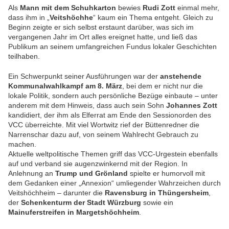
Als
Mann mit dem Schuhkarton
bewies
Rudi Zott
einmal mehr,
dass ihm in „
Veitshöchhe
“ kaum ein Thema entgeht. Gleich zu
Beginn zeigte er sich selbst erstaunt darüber, was sich im
vergangenen Jahr im Ort alles ereignet hatte, und ließ das
Publikum an seinem umfangreichen Fundus lokaler Geschichten
teilhaben.
Ein Schwerpunkt seiner Ausführungen war der
anstehende
Kommunalwahlkampf am 8. März
, bei dem er nicht nur die
lokale Politik, sondern auch persönliche Bezüge einbaute – unter
anderem mit dem Hinweis, dass auch sein Sohn
Johannes Zott
kandidiert, der ihm als Elferrat am Ende den Sessionorden des
VCC überreichte. Mit viel Wortwitz rief der Büttenredner die
Narrenschar dazu auf, von seinem Wahlrecht Gebrauch zu
machen.
Aktuelle weltpolitische Themen griff das VCC-Urgestein ebenfalls
auf und verband sie augenzwinkernd mit der Region. In
Anlehnung an
Trump und Grönland
spielte er humorvoll mit
dem Gedanken einer „Annexion“ umliegender Wahrzeichen durch
Veitshöchheim – darunter die
Ravensburg in Thüngersheim
,
der
Schenkenturm der Stadt Würzburg
sowie ein
Mainuferstreifen in Margetshöchheim
.