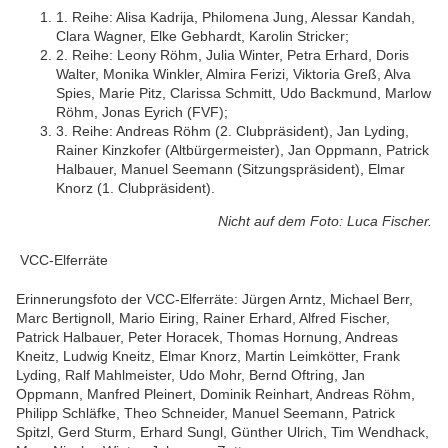
1. Reihe: Alisa Kadrija, Philomena Jung, Alessar Kandah,
Clara Wagner, Elke Gebhardt, Karolin Stricker;
2. Reihe: Leony Röhm, Julia Winter, Petra Erhard, Doris
Walter, Monika Winkler, Almira Ferizi, Viktoria Greß, Alva
Spies, Marie Pitz, Clarissa Schmitt, Udo Backmund, Marlow
Röhm, Jonas Eyrich (FVF);
3. Reihe: Andreas Röhm (2. Clubpräsident), Jan Lyding,
Rainer Kinzkofer (Altbürgermeister), Jan Oppmann, Patrick
Halbauer, Manuel Seemann (Sitzungspräsident), Elmar
Knorz (1. Clubpräsident).
Nicht auf dem Foto: Luca Fischer.
VCC-Elferräte
Erinnerungsfoto der VCC-Elferräte: Jürgen Arntz, Michael Berr,
Marc Bertignoll, Mario Eiring, Rainer Erhard, Alfred Fischer,
Patrick Halbauer, Peter Horacek, Thomas Hornung, Andreas
Kneitz, Ludwig Kneitz, Elmar Knorz, Martin Leimkötter, Frank
Lyding, Ralf Mahlmeister, Udo Mohr, Bernd Oftring, Jan
Oppmann, Manfred Pleinert, Dominik Reinhart, Andreas Röhm,
Philipp Schläfke, Theo Schneider, Manuel Seemann, Patrick
Spitzl, Gerd Sturm, Erhard Sungl, Günther Ulrich, Tim Wendhack,