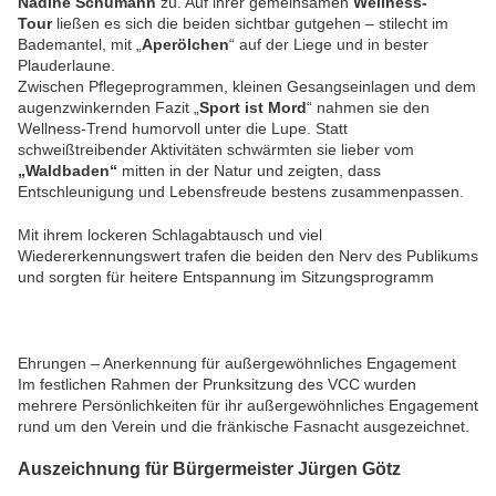
Nadine Schumann
zu. Auf ihrer gemeinsamen
Wellness-
Tour
ließen es sich die beiden sichtbar gutgehen – stilecht im
Bademantel, mit „
Aperölchen
“ auf der Liege und in bester
Plauderlaune.
Zwischen Pflegeprogrammen, kleinen Gesangseinlagen und dem
augenzwinkernden Fazit „
Sport ist Mord
“ nahmen sie den
Wellness-Trend humorvoll unter die Lupe. Statt
schweißtreibender Aktivitäten schwärmten sie lieber vom
„Waldbaden“
mitten in der Natur und zeigten, dass
Entschleunigung und Lebensfreude bestens zusammenpassen.
Mit ihrem lockeren Schlagabtausch und viel
Wiedererkennungswert trafen die beiden den Nerv des Publikums
und sorgten für heitere Entspannung im Sitzungsprogramm
Ehrungen – Anerkennung für außergewöhnliches Engagement
Im festlichen Rahmen der Prunksitzung des VCC wurden
mehrere Persönlichkeiten für ihr außergewöhnliches Engagement
rund um den Verein und die fränkische Fasnacht ausgezeichnet.
Auszeichnung für Bürgermeister Jürgen Götz