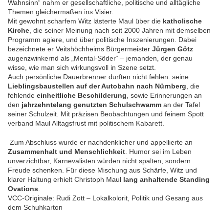
Wahnsinn“ nahm er gesellschaftliche, politische und alltägliche
Themen gleichermaßen ins Visier.
Mit gewohnt scharfem Witz lästerte Maul über die
katholische
Kirche
, die seiner Meinung nach seit 2000 Jahren mit demselben
Programm agiere, und über politische Inszenierungen. Dabei
bezeichnete er Veitshöchheims Bürgermeister
Jürgen Götz
augenzwinkernd als „Mental-Söder“ – jemanden, der genau
wisse, wie man sich wirkungsvoll in Szene setzt.
Auch persönliche Dauerbrenner durften nicht fehlen: seine
Lieblingsbaustellen auf der Autobahn nach Nürnberg
, die
fehlende
einheitliche Beschilderung
, sowie Erinnerungen an
den
jahrzehntelang genutzten Schulschwamm
an der Tafel
seiner Schulzeit. Mit präzisen Beobachtungen und feinem Spott
verband Maul Alltagsfrust mit politischem Kabarett.
Zum Abschluss wurde er nachdenklicher und appellierte an
Zusammenhalt und Menschlichkeit
. Humor sei im Leben
unverzichtbar, Karnevalisten würden nicht spalten, sondern
Freude schenken. Für diese Mischung aus Schärfe, Witz und
klarer Haltung erhielt Christoph Maul
lang anhaltende Standing
Ovations
.
VCC-Originale: Rudi Zott – Lokalkolorit, Politik und Gesang aus
dem Schuhkarton