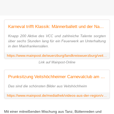
Karneval trifft Klassik: Männerballett und der Nachwuchs als heimliche Stars bei der Prunksitzung
Knapp 200 Aktive des VCC und zahlreiche Talente sorgten
über sechs Stunden lang für ein Feuerwerk an Unterhaltung
in den Mainfrankensälen.
https://www.mainpost.de/wuerzburg/landkreiswuerzburg/veitshoechheim-karneval-trifft-klassik-maennerballett-und-der-nachwuchs-als-heimliche-stars-bei-der-prunksitzung-112858943
Link auf Mainpost-Online
Prunksitzung Veitshöchheimer Carnevalclub am 24.1.2026
Das sind die schönsten Bilder aus Veitshöchheim
https://www.mainpost.de/mediathek/videos-aus-der-region/veitshoechheim-prunksitzung-veitshoechheimer-carnevalclub-am-24-1-2026-113235925
Mit einer mitreißenden Mischung aus Tanz, Büttenreden und