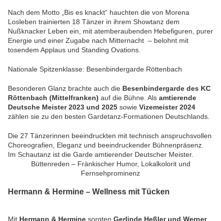
Nach dem Motto „Bis es knackt“ hauchten die von Morena
Losleben trainierten 18 Tänzer in ihrem Showtanz dem
Nußknacker Leben ein, mit atemberaubenden Hebefiguren, purer
Energie und einer Zugabe nach Mitternacht – belohnt mit
tosendem Applaus und Standing Ovations.
Nationale Spitzenklasse: Besenbindergarde Röttenbach
Besonderen Glanz brachte auch die
Besenbindergarde des KC
Röttenbach (Mittelfranken)
auf die Bühne. Als
amtierende
Deutsche Meister 2023 und 2025
sowie
Vizemeister 2024
zählen sie zu den besten Gardetanz-Formationen Deutschlands.
Die 27 Tänzerinnen beeindruckten mit technisch anspruchsvollen
Choreografien, Eleganz und beeindruckender Bühnenpräsenz.
Im Schautanz ist die Garde amtierender Deutscher Meister.
Büttenreden – Fränkischer Humor, Lokalkolorit und
Fernsehprominenz
Hermann & Hermine – Wellness mit Tücken
Mit
Hermann & Hermine
sorgten
Gerlinde Heßler und Werner