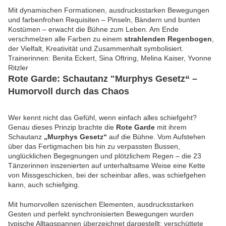
Mit dynamischen Formationen, ausdrucksstarken Bewegungen
und farbenfrohen Requisiten – Pinseln, Bändern und bunten
Kostümen – erwacht die Bühne zum Leben. Am Ende
verschmelzen alle Farben zu einem
strahlenden Regenbogen
,
der Vielfalt, Kreativität und Zusammenhalt symbolisiert.
Trainerinnen: Benita Eckert, Sina Oftring, Melina Kaiser, Yvonne
Ritzler
Rote Garde: Schautanz "Murphys Gesetz“ –
Humorvoll durch das Chaos
Wer kennt nicht das Gefühl, wenn einfach alles schiefgeht?
Genau dieses Prinzip brachte die
Rote Garde
mit ihrem
Schautanz
„Murphys Gesetz“
auf die Bühne. Vom Aufstehen
über das Fertigmachen bis hin zu verpassten Bussen,
unglücklichen Begegnungen und plötzlichem Regen – die 23
Tänzerinnen inszenierten auf unterhaltsame Weise eine Kette
von Missgeschicken, bei der scheinbar alles, was schiefgehen
kann, auch schiefging.
Mit humorvollen szenischen Elementen, ausdrucksstarken
Gesten und perfekt synchronisierten Bewegungen wurden
typische Alltagspannen überzeichnet dargestellt: verschüttete