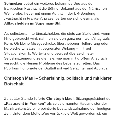
Schmelzer
betrat ein weiteres bekanntes Duo aus der
fränkischen Fastnacht die Bühne. Bekannt aus der Närrischen
Weinprobe, heuer mit einem Auftritt in der BR-Sendung
„Fastnacht in Franken“, präsentierten sie sich diesmal als
Alltagshelden im Superman-Stil
.
Als selbsternannte Einsatzhelden, die stets zur Stelle sind, wenn
Hilfe gebraucht wird, nahmen sie den ganz normalen Alltag aufs
Korn. Ob kleine Missgeschicke, übertriebener Helferdrang oder
heroische Einsätze mit begrenzter Wirkung – mit viel
Situationskomik, Wortwitz und bewusst überzeichneter
Selbstinszenierung zeigten sie, wie man mit großem Anspruch
versucht, die kleinen Probleme des Lebens zu retten. Das
Publikum honorierte den Auftritt mit viel Gelächter und Applaus.
Christoph Maul – Scharfsinnig, politisch und mit klarer
Botschaft
Zu später Stunde lieferte
Christoph Maul
, Sitzungspräsident der
„Fastnacht in Franken“
als selbsternannter Hausmeister der
Mainfrankensäle eine pointierte Bestandsaufnahme der heutigen
Zeit. Unter dem Motto „Wie verrückt die Welt geworden ist, ein