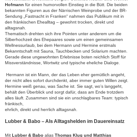
Hofmann
für einen humorvollen Einstieg in die Bütt. Die beiden
bekannten Figuren aus der Närrischen Weinprobe und der BR-
Sendung „Fastnacht in Franken“ nahmen das Publikum mit in
den fränkischen Ehealltag – gewohnt trocken, direkt und
alltagsnah.
Thematisch drehten sich ihre Pointen unter anderem um die
Silberhochzeit des Ehepaares sowie um einen gemeinsamen
Wellnessurlaub, bei dem Hermann und Hermine erstmals
Bekanntschaft mit Sauna, Tauchbecken und Solarium machten.
Gerade diese ungewohnten Erlebnisse boten reichlich Stoff für
Missverständnisse, Wortwitz und typische eheliche Dialoge.
Hermann ist ein Mann, der das Leben eher gemütlich angeht,
der nicht alles sofort durchdenkt, aber immer guten Willen zeigt.
Hermine weiß genau, was Sache ist. Sie sagt, wo’s langgeht,
behält den Überblick und sorgt dafür, dass am Ende trotzdem
alles läuft. Zusammen sind sie ein unschlagbares Team: typisch
fränkisch,
ehrlich, direkt und herrlich alltagsnah.
Lubber & Babo – Als Alltagshelden im Dauereinsatz
Mit
Lubber & Babo
alias
Thomas Klug und Matthias