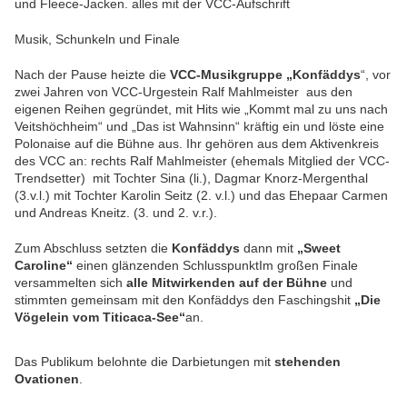
und Fleece-Jacken. alles mit der VCC-Aufschrift
Musik, Schunkeln und Finale
Nach der Pause heizte die
VCC-Musikgruppe „Konfäddys
“, vor
zwei Jahren von VCC-Urgestein Ralf Mahlmeister aus den
eigenen Reihen gegründet, mit Hits wie „Kommt mal zu uns nach
Veitshöchheim“ und „Das ist Wahnsinn“ kräftig ein und löste eine
Polonaise auf die Bühne aus. Ihr gehören aus dem Aktivenkreis
des VCC an: rechts Ralf Mahlmeister (ehemals Mitglied der VCC-
Trendsetter) mit Tochter Sina (li.), Dagmar Knorz-Mergenthal
(3.v.l.) mit Tochter Karolin Seitz (2. v.l.) und das Ehepaar Carmen
und Andreas Kneitz. (3. und 2. v.r.).
Zum Abschluss setzten die
Konfäddys
dann mit
„Sweet
Caroline“
einen glänzenden SchlusspunktIm großen Finale
versammelten sich
alle Mitwirkenden auf der Bühne
und
stimmten gemeinsam mit den Konfäddys den Faschingshit
„Die
Vögelein vom Titicaca-See“
an.
Das Publikum belohnte die Darbietungen mit
stehenden
Ovationen
.