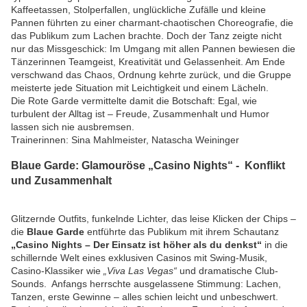
Kaffeetassen, Stolperfallen, unglückliche Zufälle und kleine
Pannen führten zu einer charmant-chaotischen Choreografie, die
das Publikum zum Lachen brachte. Doch der Tanz zeigte nicht
nur das Missgeschick: Im Umgang mit allen Pannen bewiesen die
Tänzerinnen Teamgeist, Kreativität und Gelassenheit. Am Ende
verschwand das Chaos, Ordnung kehrte zurück, und die Gruppe
meisterte jede Situation mit Leichtigkeit und einem Lächeln.
Die Rote Garde vermittelte damit die Botschaft: Egal, wie
turbulent der Alltag ist – Freude, Zusammenhalt und Humor
lassen sich nie ausbremsen.
Trainerinnen: Sina Mahlmeister, Natascha Weininger
Blaue Garde: Glamouröse „Casino Nights“ - Konflikt
und Zusammenhalt
Glitzernde Outfits, funkelnde Lichter, das leise Klicken der Chips –
die
Blaue Garde
entführte das Publikum mit ihrem Schautanz
„Casino Nights – Der Einsatz ist höher als du denkst“
in die
schillernde Welt eines exklusiven Casinos mit Swing-Musik,
Casino-Klassiker wie
„Viva Las Vegas“
und dramatische Club-
Sounds. Anfangs herrschte ausgelassene Stimmung: Lachen,
Tanzen, erste Gewinne – alles schien leicht und unbeschwert.