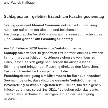
und Patrick Halbauer.
Schlappsäue – gelebter Brauch am Faschingsdienstag
Sitzungspräsident
Manuel Seemann
nutzte die Prunksitzung
auch, um auf einen der ältesten und beliebtesten
Faschingsbräuche Veitshöchheims aufmerksam zu machen: das
„Ins Glääd gehen“ am Faschingsdienstag
.
Am
17. Februar 2026
treiben die
Veitshöchheimer
Schlappsäue
wieder im gesamten Ort ihr traditionelles Unwesen.
In ihren farbenprächtigen Kostümen ziehen sie von Haus zu
Haus, lassen es sich gutgehen, sorgen für ausgelassene
Stimmung und bringen den Fasching direkt zu den Menschen.
Der Brauch endet traditionsgemäß mit der
Faschingsbeerdigung um Mitternacht im Rathausinnenhof
.
Seemann betonte, dass dazu die
gesamte Veitshöchheimer
Bevölkerung herzlich eingeladen
ist – sei es, um die eigenen
Häuser zu öffnen, selbst „ins Glääd“ zu gehen oder das bunte
Treiben als Zuschauer zu verfolgen und an der Beerdigung
teilzunehmen.