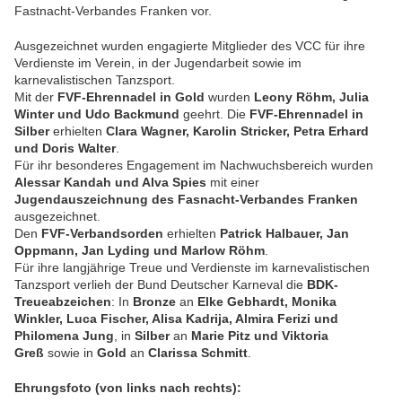
Fastnacht-Verbandes Franken vor.
Ausgezeichnet wurden engagierte Mitglieder des VCC für ihre
Verdienste im Verein, in der Jugendarbeit sowie im
karnevalistischen Tanzsport.
Mit der
FVF-Ehrennadel in Gold
wurden
Leony Röhm, Julia
Winter und Udo Backmund
geehrt. Die
FVF-Ehrennadel in
Silber
erhielten
Clara Wagner, Karolin Stricker, Petra Erhard
und Doris Walter
.
Für ihr besonderes Engagement im Nachwuchsbereich wurden
Alessar Kandah und Alva Spies
mit einer
Jugendauszeichnung des Fasnacht-Verbandes Franken
ausgezeichnet.
Den
FVF-Verbandsorden
erhielten
Patrick Halbauer, Jan
Oppmann, Jan Lyding und Marlow Röhm
.
Für ihre langjährige Treue und Verdienste im karnevalistischen
Tanzsport verlieh der Bund Deutscher Karneval die
BDK-
Treueabzeichen
: In
Bronze
an
Elke Gebhardt, Monika
Winkler, Luca Fischer, Alisa Kadrija, Almira Ferizi und
Philomena Jung
, in
Silber
an
Marie Pitz und Viktoria
Greß
sowie in
Gold
an
Clarissa Schmitt
.
Ehrungsfoto (von links nach rechts):