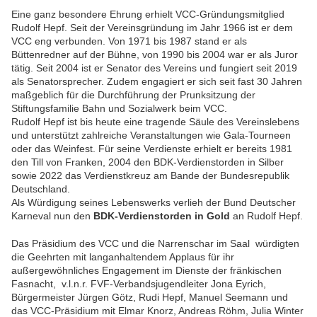
Eine ganz besondere Ehrung erhielt VCC-Gründungsmitglied
Rudolf Hepf. Seit der Vereinsgründung im Jahr 1966 ist er dem
VCC eng verbunden. Von 1971 bis 1987 stand er als
Büttenredner auf der Bühne, von 1990 bis 2004 war er als Juror
tätig. Seit 2004 ist er Senator des Vereins und fungiert seit 2019
als Senatorsprecher. Zudem engagiert er sich seit fast 30 Jahren
maßgeblich für die Durchführung der Prunksitzung der
Stiftungsfamilie Bahn und Sozialwerk beim VCC.
Rudolf Hepf ist bis heute eine tragende Säule des Vereinslebens
und unterstützt zahlreiche Veranstaltungen wie Gala-Tourneen
oder das Weinfest. Für seine Verdienste erhielt er bereits 1981
den Till von Franken, 2004 den BDK-Verdienstorden in Silber
sowie 2022 das Verdienstkreuz am Bande der Bundesrepublik
Deutschland.
Als Würdigung seines Lebenswerks verlieh der Bund Deutscher
Karneval nun den
BDK-Verdienstorden in Gold
an Rudolf Hepf.
Das Präsidium des VCC und die Narrenschar im Saal würdigten
die Geehrten mit langanhaltendem Applaus für ihr
außergewöhnliches Engagement im Dienste der fränkischen
Fasnacht, v.l.n.r. FVF-Verbandsjugendleiter Jona Eyrich,
Bürgermeister Jürgen Götz, Rudi Hepf, Manuel Seemann und
das VCC-Präsidium mit Elmar Knorz, Andreas Röhm, Julia Winter