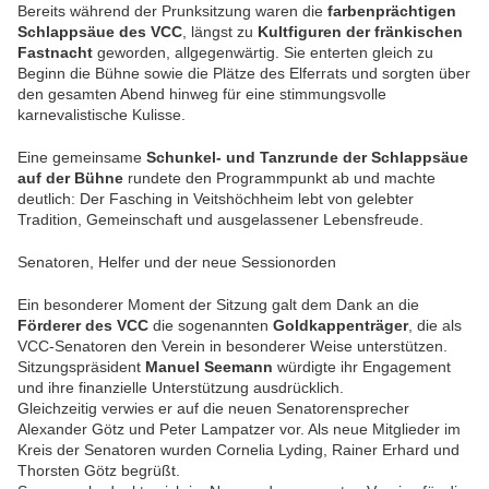
Bereits während der Prunksitzung waren die
farbenprächtigen
Schlappsäue des VCC
, längst zu
Kultfiguren der fränkischen
Fastnacht
geworden, allgegenwärtig. Sie enterten gleich zu
Beginn die Bühne sowie die Plätze des Elferrats und sorgten über
den gesamten Abend hinweg für eine stimmungsvolle
karnevalistische Kulisse.
Eine gemeinsame
Schunkel- und Tanzrunde der Schlappsäue
auf der Bühne
rundete den Programmpunkt ab und machte
deutlich: Der Fasching in Veitshöchheim lebt von gelebter
Tradition, Gemeinschaft und ausgelassener Lebensfreude.
Senatoren, Helfer und der neue Sessionorden
Ein besonderer Moment der Sitzung galt dem Dank an die
Förderer des VCC
die sogenannten
Goldkappenträger
, die als
VCC-Senatoren den Verein in besonderer Weise unterstützen.
Sitzungspräsident
Manuel Seemann
würdigte ihr Engagement
und ihre finanzielle Unterstützung ausdrücklich.
Gleichzeitig verwies er auf die neuen Senatorensprecher
Alexander Götz und Peter Lampatzer vor. Als neue Mitglieder im
Kreis der Senatoren wurden Cornelia Lyding, Rainer Erhard und
Thorsten Götz begrüßt.