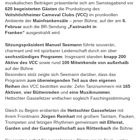
musikalischen Beiträgen präsentierte sich am Samstagabend vor
620 begeisterten Gästen
die Prunksitzung des
Veitshöchheimer Carneval Clubs (VCC)
im prunkvollen
Ambiente der
Mainfrankensäle
– jener Bühne, auf der am
6.
Februar
auch die BR-Sendung
„Fastnacht in
Franken“
ausgestrahlt wird.
Sitzungspräsident Manuel Seemann
führte souverän,
charmant und mit spürbarer Leidenschaft durch ein über
sechsstündiges Programm
. Insgesamt standen
knapp 200
Aktive des VCC
sowie rund
100 Mitwirkende von außerhalb
auf der Bühne.
Besonders stolz zeigte sich Seemann darüber, dass das
Programm
zum überwiegenden Teil aus den eigenen
Reihen
des VCC bestritten wurde: Zehn Tanznummern mit
165
Aktiven
,
vier Büttenreden
und
eine Musiknummer.
Hettschter Gassefetzer entfachen sogleich Faschingsstimmung
Gleich zu Beginn eroberten die
Hettschter Gassefetzer
mit
ihrem Frontmann
Jürgen Reinhart
mit großem Tamtam, Pauken,
Trompeten und fetzigen Rhythmen gemeinsam
mit Elferrat,
Garden und der Gastgesellschaft aus Röttenbach
die Bühne.