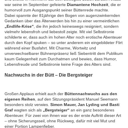
war seine im September gefeierte
Diamantene Hochzeit
, die er
humorvoll zum Ausgangspunkt seiner Büttenrede machte.
Dabei spannte der 81jährige den Bogen von augenzwinkernden
Gedanken über das Älterwerden bis hin zu einer vermeintlichen
„Endlife-Krise“
, die ihn jedoch keineswegs resigniert, sondern
vielmehr lebensfroh und liebestoll zeigte. Mit viel Selbstironie
schilderte er, dass auch im hohen Alter noch erotische Abenteuer
durch den Kopf spuken – so unter anderem ein eingebildeter Flirt
während einer Busfahrt. Mit Charme, Wortwitz und
unverwechselbarer Bühnenpräsenz ließ Siebentritt dem Publikum
kaum Gelegenheit zum Durchatmen und bewies, dass Humor,
Lebensfreude und Selbstironie keine Frage des Alters sind.
Nachwuchs in der Bütt – Die Bergsteiger
Großen Applaus erhielt auch der
Büttennachwuchs aus den
eigenen Reihen
, auf den Sitzungspräsident Manuel Seemann
besonders stolz verwies.
Simon Mauer, Jan Lyding und Basti
Graf
wagten sich als
„Bergsteiger“
an ein ganz besonderes
Abenteuer. Für zwei von ihnen war es der erste Auftritt dieser Art
– ohne Sicherungsseil, ohne Rückweg, dafür mit viel Mut und
einer Portion Lampenfieber.