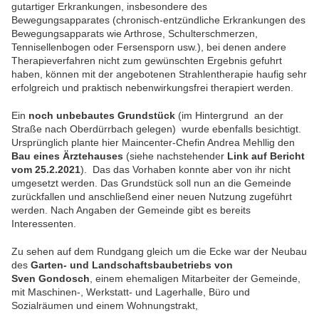
gutartiger Erkrankungen, insbesondere des
Bewegungsapparates (chronisch-entzündliche Erkrankungen des
Bewegungsapparats wie Arthrose, Schulterschmerzen,
Tennisellenbogen oder Fersensporn usw.), bei denen andere
Therapieverfahren nicht zum gewünschten Ergebnis gefuhrt
haben, können mit der angebotenen Strahlentherapie haufig sehr
erfolgreich und praktisch nebenwirkungsfrei therapiert werden.
Ein
noch unbebautes Grundstück
(im Hintergrund an der
Straße nach Oberdürrbach gelegen) wurde ebenfalls besichtigt.
Ursprünglich plante hier Maincenter-Chefin Andrea Mehllig den
Bau eines
Ärztehauses
(siehe nachstehender
Link auf Bericht
vom 25.2.2021
). Das das Vorhaben konnte aber von ihr nicht
umgesetzt werden. Das Grundstück soll nun an die Gemeinde
zurückfallen und anschließend einer neuen Nutzung zugeführt
werden. Nach Angaben der Gemeinde gibt es bereits
Interessenten.
Zu sehen auf dem Rundgang gleich um die Ecke war der Neubau
des
Garten- und Landschaftsbaubetriebs von
Sven Gondosch
, einem ehemaligen Mitarbeiter der Gemeinde,
mit Maschinen-, Werkstatt- und Lagerhalle, Büro und
Sozialräumen und einem Wohnungstrakt,