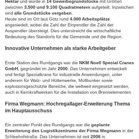
Hektar
und wurde in
14 Gewerbegrundstücke
mit Größen
zwischen
3.500 und 9.100 Quadratmetern
aufgeteilt. Inzwischen
sind
alle Grundstücke vergeben
.
Heute sind im Ort laut Götz rund
4.000 Arbeitsplätze
angesiedelt, wobei die Zahl der Einpendler die Zahl der
Auspendler übersteigt. Dies unterstreicht die wirtschaftliche
Bedeutung des Standorts für die Gemeinde und die Region.
Innovative Unternehmen als starke Arbeitgeber
Erste Station des Rundgangs war die
NKM Noell Special Cranes
GmbH
, gegründet im Jahr
2000
. Das Unternehmen entwickelt
und fertigt Spezialkrane für industrielle Anwendungen, unter
anderem für Walz- und Hüttenwerke, Müllbunker sowie
explosionsgeschützte Bereiche, die weltweit eingesetzt werden,
auch in Kernkraftwerken für die Installation von Brennelementen.
Firma Wegmann: Hochregallager-Erweiterung Thema
im Hauptausschuss
Ein zentraler Punkt des Rundgangs war die
geplante
Erweiterung des Logistikzentrums der Firma Wegmann
in der
Schleehofstraße. Das Unternehmen ist seit
2006
in