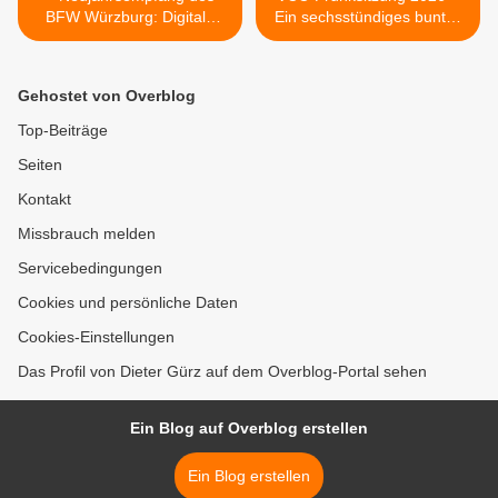
BFW Würzburg: Digitale
Ein sechsstündiges buntes
Wahlfreiheit, gelebte
Feuerwerk aus Tanz,
Barrierefreiheit und ein
Humor und Musik >
starkes
Gehostet von Overblog
Gemeinschaftsprojekt
Top-Beiträge
Seiten
Kontakt
Missbrauch melden
Servicebedingungen
Cookies und persönliche Daten
Cookies-Einstellungen
Das Profil von Dieter Gürz auf dem Overblog-Portal sehen
Ein Blog auf Overblog erstellen
Ein Blog erstellen