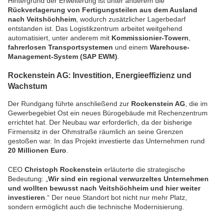
Hintergrund der Erweiterung ist unter anderem die
Rückverlagerung von Fertigungsteilen aus dem Ausland
nach Veitshöchheim
, wodurch zusätzlicher Lagerbedarf
entstanden ist. Das Logistikzentrum arbeitet weitgehend
automatisiert, unter anderem mit
Kommissionier-Towern
,
fahrerlosen Transportsystemen
und einem
Warehouse-
Management-System (SAP EWM)
.
Rockenstein AG: Investition, Energieeffizienz und
Wachstum
Der Rundgang führte anschließend zur
Rockenstein AG
, die im
Gewerbegebiet Ost ein neues Bürogebäude mit Rechenzentrum
errichtet hat. Der Neubau war erforderlich, da der bisherige
Firmensitz in der Ohmstraße räumlich an seine Grenzen
gestoßen war. In das Projekt investierte das Unternehmen rund
20 Millionen Euro
.
CEO
Christoph Rockenstein
erläuterte die strategische
Bedeutung: „
Wir sind ein regional verwurzeltes Unternehmen
und wollten bewusst nach Veitshöchheim und hier weiter
investieren
.“ Der neue Standort bot nicht nur mehr Platz,
sondern ermöglicht auch die technische Modernisierung.