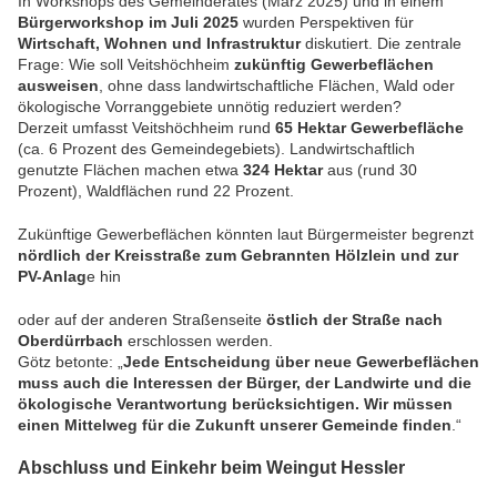
In Workshops des Gemeinderates (März 2025) und in einem
Bürgerworkshop im Juli 2025
wurden Perspektiven für
Wirtschaft, Wohnen und Infrastruktur
diskutiert. Die zentrale
Frage: Wie soll Veitshöchheim
zukünftig Gewerbeflächen
ausweisen
, ohne dass landwirtschaftliche Flächen, Wald oder
ökologische Vorranggebiete unnötig reduziert werden?
Derzeit umfasst Veitshöchheim rund
65 Hektar Gewerbefläche
(ca. 6 Prozent des Gemeindegebiets). Landwirtschaftlich
genutzte Flächen machen etwa
324 Hektar
aus (rund 30
Prozent), Waldflächen rund 22 Prozent.
Zukünftige Gewerbeflächen könnten laut Bürgermeister begrenzt
nördlich der Kreisstraße zum Gebrannten Hölzlein und zur
PV-Anlag
e hin
oder auf der anderen Straßenseite
östlich der Straße nach
Oberdürrbach
erschlossen werden.
Götz betonte: „
Jede Entscheidung über neue Gewerbeflächen
muss auch die Interessen der Bürger, der Landwirte und die
ökologische Verantwortung berücksichtigen. Wir müssen
einen Mittelweg für die Zukunft unserer Gemeinde finden
.“
Abschluss und Einkehr beim Weingut Hessler