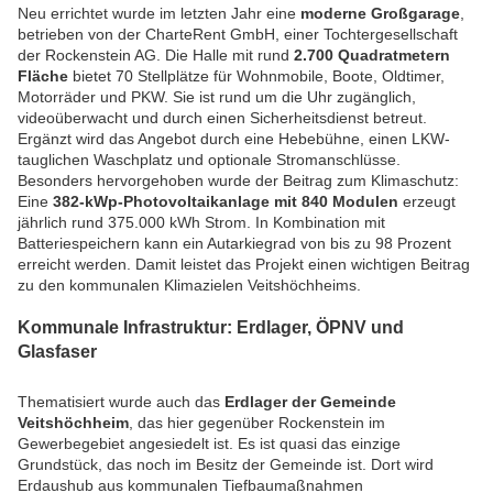
Neu errichtet wurde im letzten Jahr eine
moderne Großgarage
,
betrieben von der CharteRent GmbH, einer Tochtergesellschaft
der Rockenstein AG. Die Halle mit rund
2.700 Quadratmetern
Fläche
bietet 70 Stellplätze für Wohnmobile, Boote, Oldtimer,
Motorräder und PKW. Sie ist rund um die Uhr zugänglich,
videoüberwacht und durch einen Sicherheitsdienst betreut.
Ergänzt wird das Angebot durch eine Hebebühne, einen LKW-
tauglichen Waschplatz und optionale Stromanschlüsse.
Besonders hervorgehoben wurde der Beitrag zum Klimaschutz:
Eine
382-kWp-Photovoltaikanlage mit 840 Modulen
erzeugt
jährlich rund 375.000 kWh Strom. In Kombination mit
Batteriespeichern kann ein Autarkiegrad von bis zu 98 Prozent
erreicht werden. Damit leistet das Projekt einen wichtigen Beitrag
zu den kommunalen Klimazielen Veitshöchheims.
Kommunale Infrastruktur: Erdlager, ÖPNV und
Glasfaser
Thematisiert wurde auch das
Erdlager der Gemeinde
Veitshöchheim
, das hier gegenüber Rockenstein im
Gewerbegebiet angesiedelt ist. Es ist quasi das einzige
Grundstück, das noch im Besitz der Gemeinde ist. Dort wird
Erdaushub aus kommunalen Tiefbaumaßnahmen