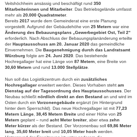
Veitshöchheim ansässig und beschäftigt rund
350
Mitarbeiterinnen und Mitarbeiter
. Das Betriebsgelände umfasst
mehr als
20.000 Quadratmeter
.
Bereits
2017
wurde dem Gemeinderat eine erste Planung
vorgestellt. Aufgrund der Gebäudehöhe von
25 Metern
war eine
Änderung des Bebauungsplans „Gewerbegebiet Ost, Teil 2“
erforderlich. Nach Abschluss der Bebauungsplanänderung erteilte
der
Hauptausschuss am 20. Januar 2020
das gemeindliche
Einvernehmen. Die
Baugenehmigung durch das Landratsamt
Würzburg
folgte am
24. Juni 2020
. Das bestehende
Hochregallager hat eine Länge von
87 Metern
, eine Breite von
30,60 Metern
und rund
13.000 Stellplätze
.
Nun soll das Logistikzentrum durch ein
zusätzliches
Hochregallager
erweitert werden. Dieses Vorhaben steht
am
Dienstag auf der Tagesordnung des Hauptausschusses
. Der
Neubau schließt
nördlich direkt an den Bestand
an und wird im
Osten durch ein
Vorzonen­gebäude
ergänzt (im Hintergrund
hinter dem Sperrschild). Das neue Hochregallager ist mit
77,23
Metern Länge
,
38,45 Metern Breite
und einer Höhe von
25
Metern
geplant – rund
acht Meter breiter
, aber etwa
zehn
Meter kürzer
als der Bestand. Der Vorzonenbau soll
69,86 Meter
lang
,
35,60 Meter breit
und
10,05 Meter hoch
werden.