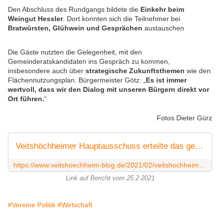
Den Abschluss des Rundgangs bildete die
Einkehr beim
Weingut Hessler
. Dort konnten sich die Teilnehmer bei
Bratwürsten, Glühwein und Gesprächen
austauschen
Die Gäste nutzten die Gelegenheit, mit den
Gemeinderatskandidaten ins Gespräch zu kommen,
insbesondere auch über
strategische Zukunftsthemen
wie den
Flächennutzungsplan. Bürgermeister Götz: „
Es ist immer
wertvoll, dass wir den Dialog mit unseren Bürgern direkt vor
Ort führen.
“
Fotos Dieter Gürz
Veitshöchheimer Hauptausschuss erteilte das gemeindliche Einvernehmen für Andrea Mehligs Ärztezentrum mit Fitness-Studio - Vorstellung Planung und Konzept - Veitshöchheim News
https://www.veitshoechheim-blog.de/2021/02/veitshochheimer-hauptausschuss-erteilte-das-gemeindliche-einvernehmen-fur-andrea-mehligs-arztezentrum-mit-fitness-studio-vorstellung
Link auf Bericht vom 25.2.2021
#Vereine Politik
#Wirtschaft