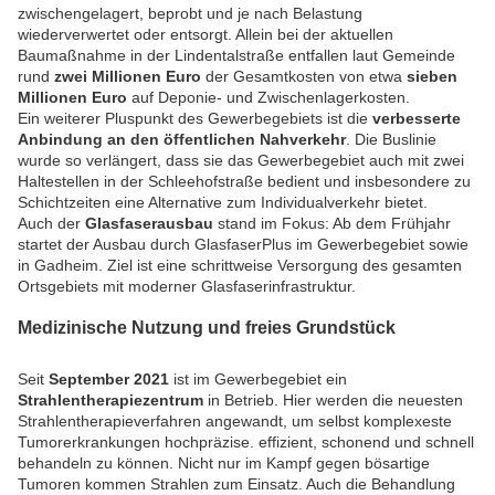
zwischengelagert, beprobt und je nach Belastung
wiederverwertet oder entsorgt. Allein bei der aktuellen
Baumaßnahme in der Lindentalstraße entfallen laut Gemeinde
rund
zwei Millionen Euro
der Gesamtkosten von etwa
sieben
Millionen Euro
auf Deponie- und Zwischenlagerkosten.
Ein weiterer Pluspunkt des Gewerbegebiets ist die
verbesserte
Anbindung an den öffentlichen Nahverkehr
. Die Buslinie
wurde so verlängert, dass sie das Gewerbegebiet auch mit zwei
Haltestellen in der Schleehofstraße bedient und insbesondere zu
Schichtzeiten eine Alternative zum Individualverkehr bietet.
Auch der
Glasfaserausbau
stand im Fokus: Ab dem Frühjahr
startet der Ausbau durch GlasfaserPlus im Gewerbegebiet sowie
in Gadheim. Ziel ist eine schrittweise Versorgung des gesamten
Ortsgebiets mit moderner Glasfaserinfrastruktur.
Medizinische Nutzung und freies Grundstück
Seit
September 2021
ist im Gewerbegebiet ein
Strahlentherapiezentrum
in Betrieb. Hier werden die neuesten
Strahlentherapieverfahren angewandt, um selbst komplexeste
Tumorerkrankungen hochpräzise. effizient, schonend und schnell
behandeln zu können. Nicht nur im Kampf gegen bösartige
Tumoren kommen Strahlen zum Einsatz. Auch die Behandlung