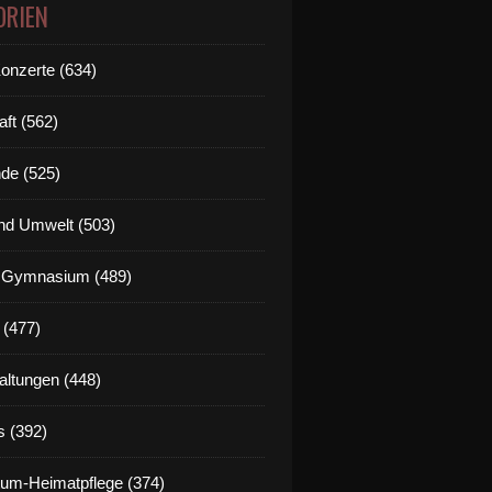
ORIEN
Konzerte (634)
aft (562)
de (525)
nd Umwelt (503)
g Gymnasium (489)
 (477)
altungen (448)
s (392)
um-Heimatpflege (374)