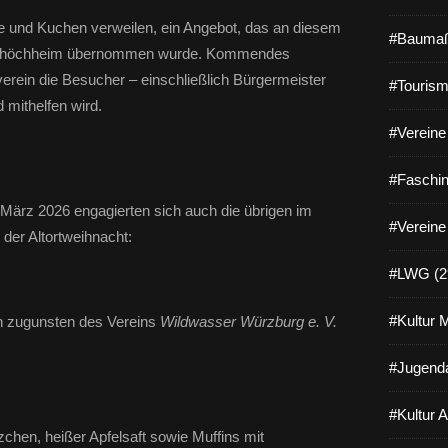
e und Kuchen verweilen, ein Angebot, das an diesem
#Baumaß
tshöchheim übernommen wurde. Kommendes
rein die Besucher – einschließlich Bürgermeister
#Tourism
 mithelfen wird.
#Vereine 
#Faschin
März 2026 engagierten sich auch die übrigen im
#Vereine
der Altortweihnacht:
#LWG (2
#Kultur 
n zugunsten des Vereins
Wildwasser Würzburg e. V.
#Jugenda
#Kultur 
ätzchen, heißer Apfelsaft sowie Muffins mit