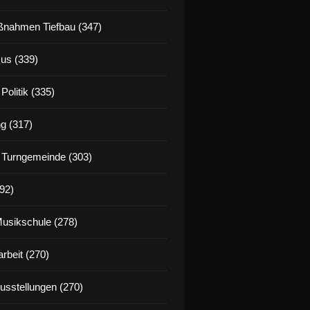
nahmen Tiefbau (347)
us (339)
Politik (335)
g (317)
 Turngemeinde (303)
92)
Musikschule (278)
rbeit (270)
Ausstellungen (270)