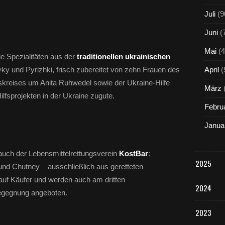
Juli
(9
Juni
(
Mai
(4
e Spezialitäten aus der
traditionellen ukrainischen
ky und Pyrlzhki, frisch zubereitet von zehn Frauen des
April
(
kreises um Anita Ruhwedel sowie der Ukraine-Hilfe
März
lfsprojekten in der Ukraine zugute.
Febru
Janua
 auch der Lebensmittelrettungsverein
KostBar
:
2025
d Chutney – ausschließlich aus geretteten
 auf Käufer und werden auch am dritten
2024
gegnung angeboten.
2023