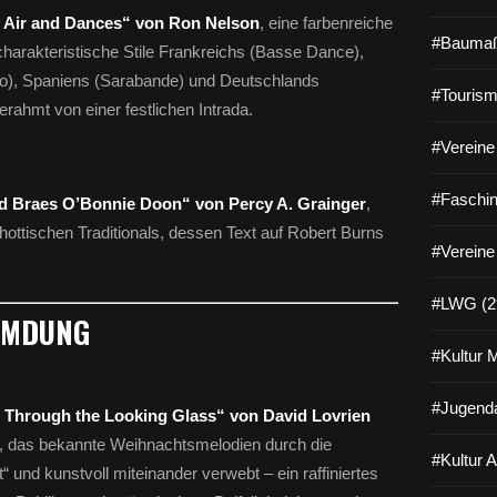
 Air and Dances“ von Ron Nelson
, eine farbenreiche
#Baumaß
harakteristische Stile Frankreichs (Basse Dance),
ello), Spaniens (Sarabande) und Deutschlands
#Tourism
rahmt von einer festlichen Intrada.
#Vereine 
#Faschin
d Braes O’Bonnie Doon“ von Percy A. Grainger
,
ottischen Traditionals, dessen Text auf Robert Burns
#Vereine
#LWG (2
EMDUNG
#Kultur 
#Jugenda
s Through the Looking Glass“ von David Lovrien
y, das bekannte Weihnachtsmelodien durch die
#Kultur 
“ und kunstvoll miteinander verwebt – ein raffiniertes