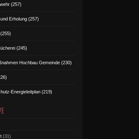
wehr (257)
t und Erholung (257)
(255)
Bücherei (245)
nahmen Hochbau Gemeinde (230)
226)
hutz-Energieleitplan (219)
VE
t
(31)