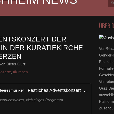
ÜBER 
VENTSKONZERT DER
IN DER KURATIEKIRCHE
Vor-/Nac
ERZEN
Gender-H
Bezeichn
von Dieter Gürz
Formulie
onzerte
,
#Kirchen
Geschlec
Vertretun
Gürz Die
Festliches Adventskonzert der Heeresmusiker
ausschli
Anspruchsvolles, vielseitiges Programm
Plattform
Zusendun