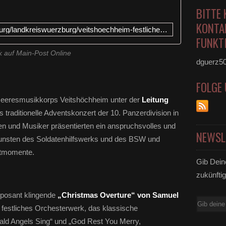
BITTE 
KONTA
https://www.mainpost.de/wuerzburg/landkreiswuerzburg/veitshoechheim-festliches-adventskonzert-der-heeresmusiker-112957340
FUNKTI
k auf Main-Post Online
dguerz5
FOLGE
 Heeresmusikkorps Veitshöchheim unter der
Leitung
s traditionelle Adventskonzert der 10. Panzerdivision in
en und Musiker präsentierten ein anspruchsvolles und
NEWSL
gunsten des Soldatenhilfswerks und des BSW und
utmomente.
Gib Dein
zukünftig
imposant klingende
„Christmas Overture“ von Samuel
E-
, festliches Orchesterwerk, das klassische
Mail
ald Angels Sing“ und „God Rest You Merry,