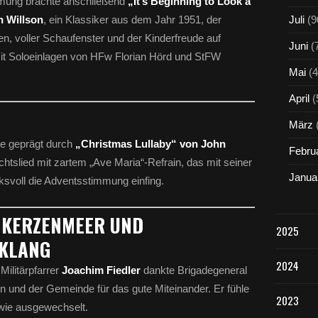
mung brachte anschließend
„It’s Beginning to Look a
h Willson
, ein Klassiker aus dem Jahr 1951, der
Juli
(9
n, voller Schaufenster und der Kinderfreude auf
Juni
(
it Soloeinlagen von HFw Florian Hörd und StFW
Mai
(4
April
(
März
de geprägt durch
„Christmas Lullaby“ von John
Febru
htslied mit zartem „Ave Maria“-Refrain, das mit seiner
Janua
ksvoll die Adventsstimmung einfing.
, KERZENMEER UND
2025
SKLANG
2024
ilitärpfarrer
Joachim Fiedler
dankte Brigadegeneral
 und der Gemeinde für das gute Miteinander. Er fühle
2023
 wie ausgewechselt.