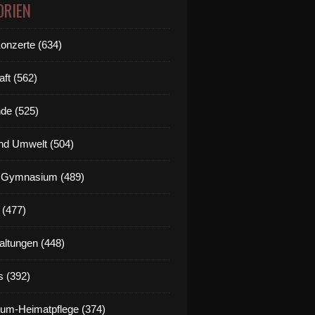
ORIEN
Konzerte (634)
aft (562)
de (525)
nd Umwelt (504)
g Gymnasium (489)
 (477)
altungen (448)
s (392)
um-Heimatpflege (374)