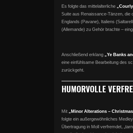
Es folgte das mittelalterliche
„Courly
Suite aus Renaissance-Tänzen, die c
Englands (Pavane), Italiens (Saltar
(Allemande) zu Gehör brachte – einge
Anschließend erklang
„Ye Banks an
eine einfühlsame Bearbeitung des sch
zurückgeht.
HUMORVOLLE VERFR
Mit
„Minor Alterations – Christma
folgte ein außergewöhnliches Medle
Übertragung in Moll verfremdet, „tarnt