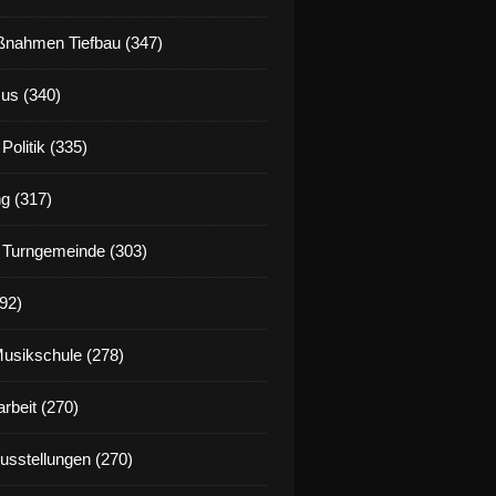
nahmen Tiefbau (347)
us (340)
Politik (335)
g (317)
 Turngemeinde (303)
92)
Musikschule (278)
rbeit (270)
Ausstellungen (270)