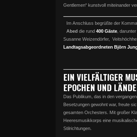
Gentlemen“ kunstvoll miteinander ve
Im Anschluss begrüßte der Komman
Abed
die rund
4
00
Gäste
, darunter
Susanne Weizendörfer, Veitshöchh
Landtagsabgeordneten
Björn Jun
EIN VIELFÄLTIGER M
EPOCHEN UND LÄNDE
Das Publikum, das in den vergange
Besetzungen gewohnt war, freute s
gesamten Orchesters. Mit großer Klan
Heeresmusikkorps eine musikalisch
Stilrichtungen.