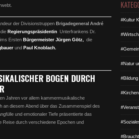
KATEG
rwebt.
#Kultur 
deur der Divisionstruppen
Brigadegeneral André
 die
Regierungspräsidentin
Unterfrankens Dr.
#Wirtsch
eims Ersten
Bürgermeister
Jürgen Götz,
die
gbauer
und
Paul Knoblach.
#Gemein
#Natur u
USIKALISCHER BOGEN DURCH
#Bildun
R
#Kirchen
nen Jahren vor allem kammermusikalische
ich an diesem Abend über das Zusammenspiel des
#Veranst
gfülle und emotionaler Tiefe präsentierte das
#Soziale
e Reise durch verschiedene Epochen und
#Braucht