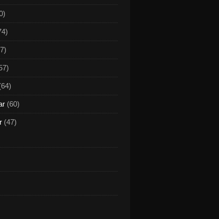
0)
74)
7)
57)
(64)
ar
(60)
r
(47)