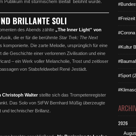
om Publikum mit stürmischem Beifall belohnt wurde.
#Bundes
ND BRILLANTE SOLI
#Freizei
omenten des Abends zählte
„The Inner Light“ von
#Corona 
 Musik, die er für die berühmte
Star Trek: The Next
komponierte. Die zarte Melodie, ursprünglich für eine
#Kultur 
t die Geschichte einer verlorenen Zivilisation und eine
card – ein Werk voller Melancholie, Trost und zeitloser
#Baumaß
passagen von Stabsfeldwebel René Jestädt.
#Sport (
#Klimasc
 Christoph Walter
stellte sich das Trompetenregister
lpunkt. Das Solo von StFW Bernhard Müßig überzeugte
ARCHI
 und technischer Brillanz.
2026
Augus