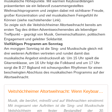
musikalische Höhepunkte. Mit warmen Keyboardklängen
präsentierten sie ein liebevoll zusammengestelltes
Weihnachtsprogramm und zeigten dabei mit sichtbarer Freude,
großer Konzentration und viel musikalischem Feingefühl ihr
Können (siehe nachstehender Link).
So zeigte sich die Veitshöchheimer Altortweihnacht bereits am
ersten Tag des dritten Adventswochenendes als lebendiger
Treffpunkt – geprägt von Musik, Gemeinschaftssinn, politischem
Engagement und gelebter Solidarität.
Vielfältiges Programm am Sonntag
Am morgigen Sonntag ist die Sing- und Musikschule gleich mit
drei weiteren Auftritten vertreten und rundet damit das
musikalische Angebot eindrucksvoll ab: Um 15 Uhr spielt die
Gitarrenklasse, um 16 Uhr folgt die Folkband und um 17 Uhr
sorgt die B 27 Bigband mit schwungvollen Rhythmen für einen
beschwingten Abschluss des musikalischen Programms auf der
Altortweihnacht.
Veitshöchheimer Altortweihnacht: Wenn Keyboardklänge den Advent verzaubern - Veitshöchheim News
Musik, die berührt, mitreißt und auf Weihnachten einstimmt:
Mit insgesamt vier Auftritten ist die Sing- und Musikschule
Veitshöchheim ein fester Bestandteil der 30.