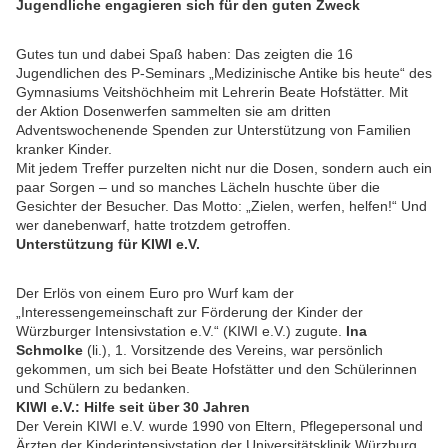
Jugendliche engagieren sich für den guten Zweck
Gutes tun und dabei Spaß haben: Das zeigten die 16
Jugendlichen des P-Seminars „Medizinische Antike bis heute“ des
Gymnasiums Veitshöchheim mit Lehrerin Beate Hofstätter. Mit
der Aktion Dosenwerfen sammelten sie am dritten
Adventswochenende Spenden zur Unterstützung von Familien
kranker Kinder.
Mit jedem Treffer purzelten nicht nur die Dosen, sondern auch ein
paar Sorgen – und so manches Lächeln huschte über die
Gesichter der Besucher. Das Motto: „Zielen, werfen, helfen!“ Und
wer danebenwarf, hatte trotzdem getroffen.
Unterstützung für KIWI e.V.
Der Erlös von einem Euro pro Wurf kam der
„Interessengemeinschaft zur Förderung der Kinder der
Würzburger Intensivstation e.V.“ (KIWI e.V.) zugute.
Ina
Schmolke
(li.), 1. Vorsitzende des Vereins, war persönlich
gekommen, um sich bei Beate Hofstätter und den Schülerinnen
und Schülern zu bedanken.
KIWI e.V.: Hilfe seit über 30 Jahren
Der Verein KIWI e.V. wurde 1990 von Eltern, Pflegepersonal und
Ärzten der Kinderintensivstation der Universitätsklinik Würzburg