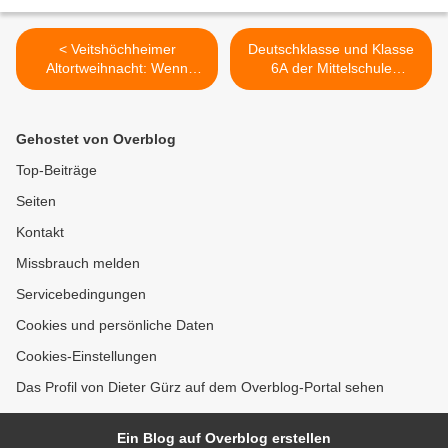
< Veitshöchheimer
Deutschklasse und Klasse
Altortweihnacht: Wenn
6A der Mittelschule
Keyboardklänge den
Veitshöchheim senden
Advent verzaubern
Weihnachtsgrüße an
ukrainische Schule in
Gehostet von Overblog
Lemberg >
Top-Beiträge
Seiten
Kontakt
Missbrauch melden
Servicebedingungen
Cookies und persönliche Daten
Cookies-Einstellungen
Das Profil von Dieter Gürz auf dem Overblog-Portal sehen
Ein Blog auf Overblog erstellen