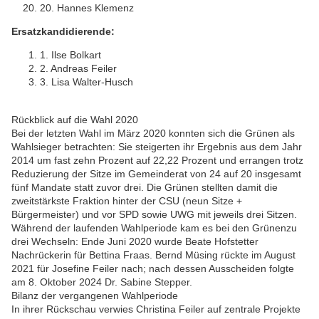
20. Hannes Klemenz
Ersatzkandidierende:
1. Ilse Bolkart
2. Andreas Feiler
3. Lisa Walter-Husch
Rückblick auf die Wahl 2020
Bei der letzten Wahl im März 2020 konnten sich die Grünen als
Wahlsieger betrachten: Sie steigerten ihr Ergebnis aus dem Jahr
2014 um fast zehn Prozent auf 22,22 Prozent und errangen trotz
Reduzierung der Sitze im Gemeinderat von 24 auf 20 insgesamt
fünf Mandate statt zuvor drei. Die Grünen stellten damit die
zweitstärkste Fraktion hinter der CSU (neun Sitze +
Bürgermeister) und vor SPD sowie UWG mit jeweils drei Sitzen.
Während der laufenden Wahlperiode kam es bei den Grünenzu
drei Wechseln: Ende Juni 2020 wurde Beate Hofstetter
Nachrückerin für Bettina Fraas. Bernd Müsing rückte im August
2021 für Josefine Feiler nach; nach dessen Ausscheiden folgte
am 8. Oktober 2024 Dr. Sabine Stepper.
Bilanz der vergangenen Wahlperiode
In ihrer Rückschau verwies Christina Feiler auf zentrale Projekte