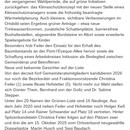
der vergangenen Wahlperiode, die auf grüne Initiativen
zurückgehen: das Klimaschutzkonzept mit der neuen Stelle eines
Klimaschutzmanagers sowie die frühzeitig beantragte
Wärmeleitplanung. Auch kleinere, sichtbare Verbesserungen im
Ortsbild seien Ergebnis grüner Anträge – etwa neue
Trinkwasserbrunnen, zusätzliche Schattenplätze, barrierefreie
Bushaltestellen, abgesenkte Bordsteine im Altort sowie erweiterte
Spielangebote für Kinder.
Besonders hob Feiler den Einsatz für den Erhalt des
Baumbestands an der Pont-l’Eveque-Allee hervor sowie die
Schaffung eines Arbeitskreises Inklusion als Bindeglied zwischen
Gemeinderat und Betroffenen.
Neue und bekannte Gesichter auf der Liste
Von den derzeit fünf Gemeinderatsmitgliedern kandidieren 2026
nur noch die Bezirksrätin und Fraktionsvorsitzende Christina
Feiler (1) sowie Beate Hofstetter (5). Nicht mehr zur Wahl stellen
sich Günter Thein, Bernhard von der Goltz und Dr. Sabine
Stepper.
Unter den 20 Namen der Grünen-Liste sind 16 Neulinge. Aus
dem Jahr 2020 sind neben Feiler und Hofstetter noch Holger Keß
auf Platz 14 und Rainer Schwander auf Platz 18 vertreten. Hinter
Spitzenkandidatin Christina Feiler folgen auf den Plätzen zwei
und drei die am 15. Oktober 2025 vom Ortsverband neugewählte
Doppelspitze Martin Husch und Sissi Baudach.