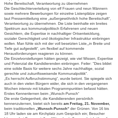
Hohe Bereitschaft, Verantwortung zu übernehmen
Die Geschlechterverteilung von elf Frauen und neun Männern
sowie mehrere Bewerbungen für einzelne Listenplätze zeigen
laut Pressemitteilung eine „außergewöhnlich hohe Bereitschaft“,
Verantwortung zu übernehmen. Die Liste beinhalte ein breites
Spektrum aus kommunalpolitisch Erfahrenen und neuen
Gesichtern, die Expertise in nachhaltiger Ortsentwicklung,
sozialer Gerechtigkeit und ökologischer Infrastruktur einbringen
wollen. Man fühle sich mit der voll besetzten Liste,„in Breite und
Tiefe gut aufgestellt“, um flexibel auf kommende
Herausforderungen reagieren zu können.
Die Einzelvorstellungen hätten gezeigt, wie viel Wissen, Expertise
und Potenzial die Kandidierenden einbringen. Feiler: "Dies bildet
eine solide Basis für weitere sechs Jahre nachhaltige, sozial
gerechte und zukunftsweisende Kommunalpolitik".
„Es herrscht Aufbruchstimmung“, wurde betont. Sie spiegele sich
auch in den vielen Bürgern wider, die sich in den vergangenen
Wochen intensiv mit lokalen Programmpunkten befasst hätten.
Erstes Kennenlernen beim „Wunsch-Punsch“
Die erste Gelegenheit, die Kandidierenden persönlich
kennenzulernen, bietet sich bereits
am Freitag, 21. November,
beim traditionellen
„Wunsch-Punsch“
der Grünen. Von 16 bis
18 Uhr laden sie am Kirchplatz zum Gespräch ein; Besucher