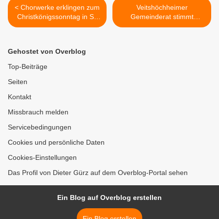
< Chorwerke erklingen zum
Veitshöchheimer
Christkönigssonntag in St.
Gemeinderat stimmt
Vitus (22.11., 18 Uhr)
Übernahme des Defizits
von 28.500 Euro im letzten
Schuljahr für AWO-
Gehostet von Overblog
Mittagsbetreuung zu >
Top-Beiträge
Seiten
Kontakt
Missbrauch melden
Servicebedingungen
Cookies und persönliche Daten
Cookies-Einstellungen
Das Profil von Dieter Gürz auf dem Overblog-Portal sehen
Ein Blog auf Overblog erstellen
Ein Blog erstellen