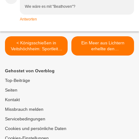
Wie wäre es mit "Beathoven"?
Antworten
< Königsschießen in
Ein Meer aus Lichtern
Veitshöchheim: Sportleiter
erhellte den
Marius Stach ist neuer
Veitshöchheimer Altort:
Schützenkönig
Beim Martinszug wurde an
das erinnert, was der
Gehostet von Overblog
heilige Martin vorgelebt hat:
Teilen, Helfen und
Top-Beiträge
füreinander da sein >
Seiten
Kontakt
Missbrauch melden
Servicebedingungen
Cookies und persönliche Daten
Cookies-Einstellungen