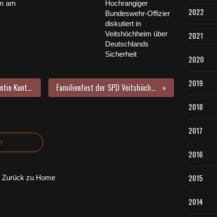
im am
Hochrangiger
2022
Bundeswehr-Offizier
diskutiert in
Veitshöchheim über
2021
Deutschlands
Sicherheit
2020
2019
Kochevent mit Sternekoch Konstantin Kuntzsch: Ein Tag voller Genuss in der Wiener Botschaft Veitshöchheim
Familienfest der SPD Veitshöchheim mit Baumpflanzaktion am Sandäcker-Spielplatz
2018
2017
n
2016
2015
Zurück zu Home
2014