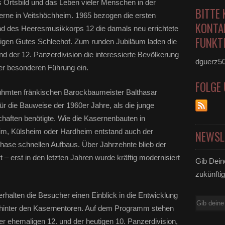
s Ortsbild und das Leben vieler Menschen in der
BITTE 
rne in Veitshöchheim. 1965 bezogen die ersten
KONTA
und des Heeresmusikkorps 12 die damals neu errichtete
FUNKTI
gen Gutes Schleehof. Zum runden Jubiläum laden die
d der 12. Panzerdivision die interessierte Bevölkerung
dguerz5
ner besonderen Führung ein.
FOLGE
ühmten fränkischen Barockbaumeister Balthasar
für die Bauweise der 1960er Jahre, als die junge
haften benötigte. Wie die Kasernenbauten in
im, Külsheim oder Hardheim entstand auch der
NEWSL
Phase schnellen Aufbaus. Über Jahrzehnte blieb der
 erst in den letzten Jahren wurde kräftig modernisiert
Gib Dein
zukünftig
rhalten die Besucher einen Einblick in die Entwicklung
E-
n hinter den Kasernentoren. Auf dem Programm stehen
Mail
r ehemaligen 12. und der heutigen 10. Panzerdivision,