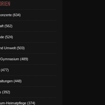
ORIEN
Konzerte (634)
aft (562)
de (524)
nd Umwelt (503)
g Gymnasium (489)
 (477)
altungen (448)
s (392)
um-Heimatpflege (374)