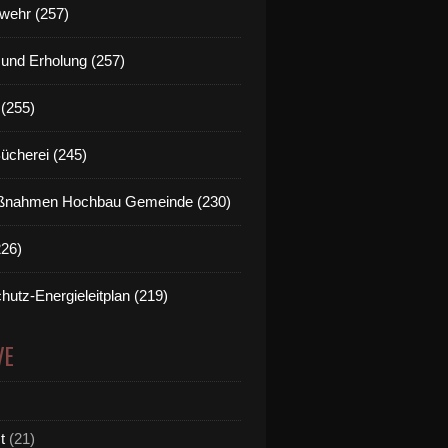
wehr (257)
t und Erholung (257)
(255)
Bücherei (245)
nahmen Hochbau Gemeinde (230)
226)
hutz-Energieleitplan (219)
VE
t
(21)