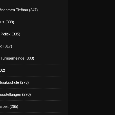
nahmen Tiefbau (347)
us (339)
Politik (335)
g (317)
 Turngemeinde (303)
92)
Musikschule (278)
Ausstellungen (270)
rbeit (265)