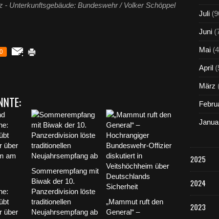
z - Unterkunftsgebäude: Bundeswehr / Volker Schöppel
Juli
(9
Juni
(
Mai
(4
0
April
(
März
NNTE:
Febru
Janua
2025
Sommerempfang mit
Biwak der 10.
2024
he:
Panzerdivision löste
übt
traditionellen
„Mammut ruft den
2023
r über
Neujahrsempfang ab
General“ –