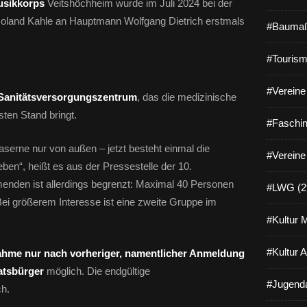
usikkorps
Veitshöchheim wurde im Juli 2024 bei der
oland Kahle an Hauptmann Wolfgang Dietrich erstmals
#Baumaß
#Tourism
#Vereine 
Sanitätsversorgungszentrum
, das die medizinische
ten Stand bringt.
#Faschin
serne nur von außen – jetzt besteht einmal die
#Vereine
ben“, heißt es aus der Pressestelle der 10.
menden ist allerdings begrenzt: Maximal 40 Personen
#LWG (2
ei größerem Interesse ist eine zweite Gruppe im
#Kultur 
#Kultur 
ahme nur nach vorheriger, namentlicher Anmeldung
atsbürger
möglich. Die endgültige
#Jugenda
ch.