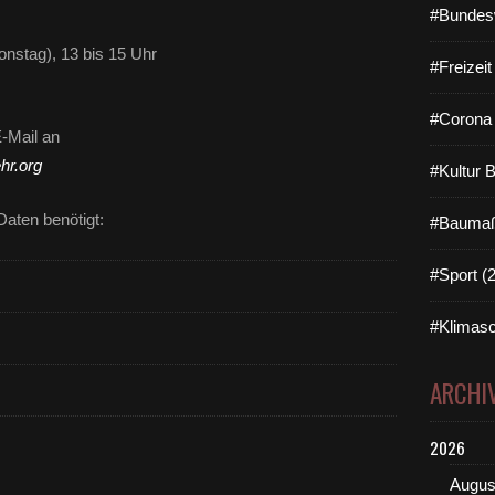
#Bundes
onstag), 13 bis 15 Uhr
#Freizei
#Corona 
E-Mail an
hr.org
#Kultur 
aten benötigt:
#Baumaß
#Sport (
#Klimasc
ARCHI
2026
Augus