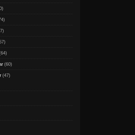
0)
74)
7)
57)
(64)
ar
(60)
r
(47)