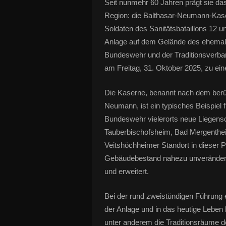
Seit nunmehr 60 Jahren prägt sie da
Region: die Balthasar-Neumann-Kase
Soldaten des Sanitätsbataillons 12 
Anlage auf dem Gelände des ehemali
Bundeswehr und der Traditionsverban
am Freitag, 31. Oktober 2025, zu ei
Die Kaserne, benannt nach dem ber
Neumann, ist ein typisches Beispiel 
Bundeswehr vielerorts neue Liegensc
Tauberbischofsheim, Bad Mergenthe
Veitshöchheimer Standort in dieser 
Gebäudebestand nahezu unverändert –
und erweitert.
Bei der rund zweistündigen Führung e
der Anlage und in das heutige Lebe
unter anderem die Traditionsräume de