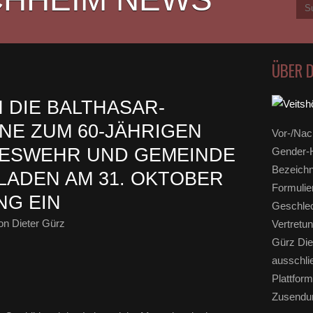
ÜBER 
DIE BALTHASAR-
E ZUM 60-JÄHRIGEN
Vor-/Nac
DESWEHR UND GEMEINDE
Gender-H
Bezeichn
LADEN AM 31. OKTOBER
Formulie
NG EIN
Geschlec
n Dieter Gürz
Vertretun
Gürz Die
ausschli
Plattform
Zusendun