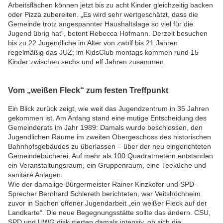
Arbeitsflächen können jetzt bis zu acht Kinder gleichzeitig backen
oder Pizza zubereiten. „Es wird sehr wertgeschätzt, dass die
Gemeinde trotz angespannter Haushaltslage so viel für die
Jugend übrig hat“, betont Rebecca Hofmann. Derzeit besuchen
bis zu 22 Jugendliche im Alter von zwölf bis 21 Jahren
regelmäßig das JUZ; im KidsClub montags kommen rund 15
Kinder zwischen sechs und elf Jahren zusammen.
Vom „weißen Fleck“ zum festen Treffpunkt
Ein Blick zurück zeigt, wie weit das Jugendzentrum in 35 Jahren
gekommen ist. Am Anfang stand eine mutige Entscheidung des
Gemeinderats im Jahr 1989: Damals wurde beschlossen, den
Jugendlichen Räume im zweiten Obergeschoss des historischen
Bahnhofsgebäudes zu überlassen – über der neu eingerichteten
Gemeindebücherei. Auf mehr als 100 Quadratmetern entstanden
ein Veranstaltungsraum, ein Gruppenraum, eine Teeküche und
sanitäre Anlagen.
Wie der damalige Bürgermeister Rainer Kinzkofer und SPD-
Sprecher Bernhard Schlereth berichteten, war Veitshöchheim
zuvor in Sachen offener Jugendarbeit „ein weißer Fleck auf der
Landkarte“. Die neue Begegnungsstätte sollte das ändern. CSU,
SPD und UWG diskutierten damals intensiv, ob sich die