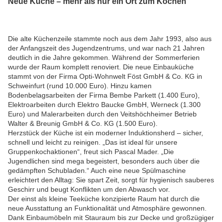
Neue Küche – mehr als nur ein Ort zum Kochen
Die alte Küchenzeile stammte noch aus dem Jahr 1993, also aus
der Anfangszeit des Jugendzentrums, und war nach 21 Jahren
deutlich in die Jahre gekommen. Während der Sommerferien
wurde der Raum komplett renoviert. Die neue Einbauküche
stammt von der Firma Opti-Wohnwelt Föst GmbH & Co. KG in
Schweinfurt (rund 10.000 Euro). Hinzu kamen
Bodenbelagsarbeiten der Firma Bembe Parkett (1.400 Euro),
Elektroarbeiten durch Elektro Baucke GmbH, Werneck (1.300
Euro) und Malerarbeiten durch den Veitshöchheimer Betrieb
Walter & Breunig GmbH & Co. KG (1.500 Euro).
Herzstück der Küche ist ein moderner Induktionsherd – sicher,
schnell und leicht zu reinigen. „Das ist ideal für unsere
Gruppenkochaktionen“, freut sich Pascal Mader. „Die
Jugendlichen sind mega begeistert, besonders auch über die
gedämpften Schubladen.“ Auch eine neue Spülmaschine
erleichtert den Alltag: Sie spart Zeit, sorgt für hygienisch sauberes
Geschirr und beugt Konflikten um den Abwasch vor.
Der einst als kleine Teeküche konzipierte Raum hat durch die
neue Ausstattung an Funktionalität und Atmosphäre gewonnen.
Dank Einbaumöbeln mit Stauraum bis zur Decke und großzügiger