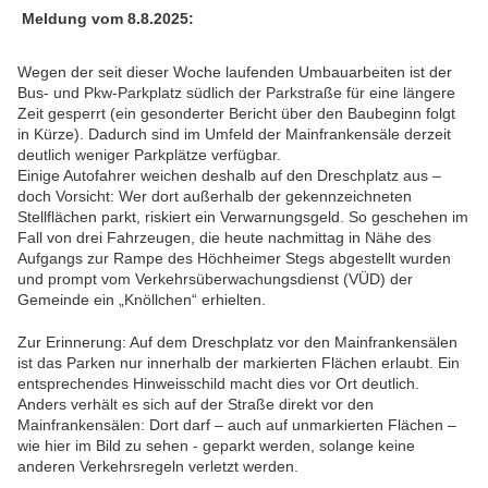
Meldung vom 8.8.2025:
Wegen der seit dieser Woche laufenden Umbauarbeiten ist der
Bus- und Pkw-Parkplatz südlich der Parkstraße für eine längere
Zeit gesperrt (ein gesonderter Bericht über den Baubeginn folgt
in Kürze). Dadurch sind im Umfeld der Mainfrankensäle derzeit
deutlich weniger Parkplätze verfügbar.
Einige Autofahrer weichen deshalb auf den Dreschplatz aus –
doch Vorsicht: Wer dort außerhalb der gekennzeichneten
Stellflächen parkt, riskiert ein Verwarnungsgeld. So geschehen im
Fall von drei Fahrzeugen, die heute nachmittag in Nähe des
Aufgangs zur Rampe des Höchheimer Stegs abgestellt wurden
und prompt vom Verkehrsüberwachungsdienst (VÜD) der
Gemeinde ein „Knöllchen“ erhielten.
Zur Erinnerung: Auf dem Dreschplatz vor den Mainfrankensälen
ist das Parken nur innerhalb der markierten Flächen erlaubt. Ein
entsprechendes Hinweisschild macht dies vor Ort deutlich.
Anders verhält es sich auf der Straße direkt vor den
Mainfrankensälen: Dort darf – auch auf unmarkierten Flächen –
wie hier im Bild zu sehen - geparkt werden, solange keine
anderen Verkehrsregeln verletzt werden.