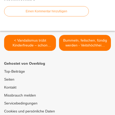
Einen Kommentar hinzufügen
< Vandalismus trübt
Bummeln, feilschen, fündig
Kinderfreude – schon
werden - Veitshöchheim
wieder Angriff auf
wurde zur Schatzinsel -
Veitshöchheimer Spielplatz
Impressionen vom 19.
"Sandäcker"
Ortsflohmarkt >
Gehostet von Overblog
Top-Beiträge
Seiten
Kontakt
Missbrauch melden
Servicebedingungen
Cookies und persönliche Daten