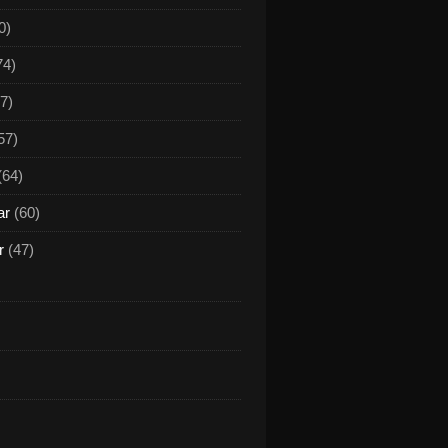
0)
74)
7)
57)
(64)
ar
(60)
r
(47)