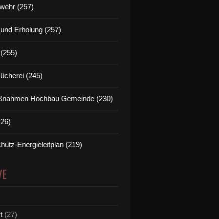
wehr (257)
t und Erholung (257)
(255)
Bücherei (245)
nahmen Hochbau Gemeinde (230)
226)
hutz-Energieleitplan (219)
VE
t
(27)