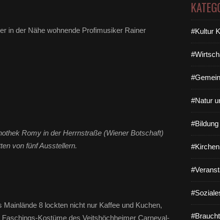
KATEG
hier in der Nähe wohnende Profimusiker Rainer
#Kultur 
#Wirtsch
#Gemein
#Natur u
#Bildun
inothek Romy in der Herrnstraße (Wiener Botschaft)
ten von fünf Ausstellern.
#Kirchen
#Veranst
#Soziale
Mainlände 8 lockten nicht nur Kaffee und Kuchen,
#Braucht
: Faschings-Kostüme des Veitshöchheimer Carneval-