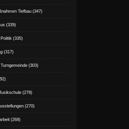
nahmen Tiefbau (347)
us (339)
Politik (335)
g (317)
 Turngemeinde (303)
92)
Musikschule (278)
Ausstellungen (270)
rbeit (268)