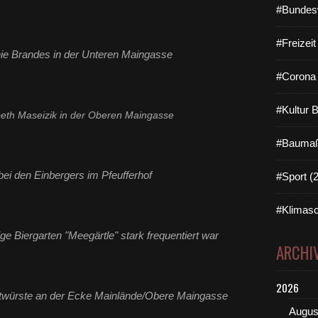
#Bundes
#Freizei
hie Brandes in der Unteren Maingasse
#Corona 
#Kultur 
abeth Maseizik in der Oberen Maingasse
#Baumaß
 bei den Einbergers im Pfeufferhof
#Sport (
#Klimasc
ge Biergarten "Meegärtle" stark frequentiert war
ARCHI
2026
twürste an der Ecke Mainlände/Obere Maingasse
Augus