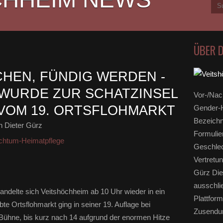
ÜBER 
CHEN, FÜNDIG WERDEN -
WURDE ZUR SCHATZINSEL
Vor-/Nac
 VOM 19. ORTSFLOHMARKT
Gender-H
Bezeichn
 Dieter Gürz
Formulie
chtum-Heimatpflege
Geschlec
Vertretun
Gürz Die
ausschli
ndelte sich Veitshöchheim ab 10 Uhr wieder in ein
Plattform
te Ortsflohmarkt ging in seiner 19. Auflage bei
Zusendun
Bühne, bis kurz nach 14 aufgrund der enormen Hitze