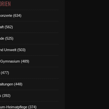
ORIEN
Konzerte (634)
aft (562)
de (525)
nd Umwelt (503)
g Gymnasium (489)
 (477)
altungen (448)
s (392)
um-Heimatpflege (374)