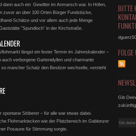
nd dann auch ein Gewitter im Anmarsch war. In Höfen,
BITTE 
en zuvor an über 100 Orten Bürger Fundstücke,
KONTA
ondhand-Schätze und vor allem auch jede Menge
FUNKTI
Gaststätte "Spundloch" in der Kirchstraße.
dguerz5
ALENDER
FOLGE
sflohmarkt längst ein fester Termin im Jahreskalender –
 auch verborgene Gartenidyllen und charmante
 so mancher Schatz den Besitzer wechselte, versteht
NEWSL
RE
Gib Dein
zukünftig
pontane Stöberer – für alle war etwas dabei.
che Flohmarktecken wie der Platzbereich im Gablonzer
E-
iner Posaune für Stimmung sorgte.
Mail